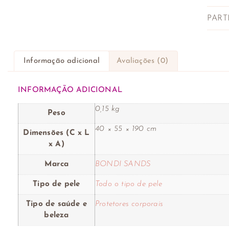
PART
Informação adicional
Avaliações (0)
INFORMAÇÃO ADICIONAL
0,15 kg
Peso
40 × 55 × 190 cm
Dimensões (C x L
x A)
Marca
BONDI SANDS
Tipo de pele
Todo o tipo de pele
Tipo de saúde e
Protetores corporais
beleza