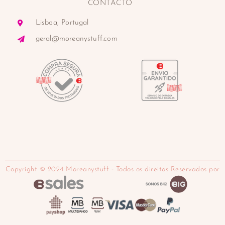
CONTACTO
Lisboa, Portugal
geral@moreanystuff.com
Copyright © 2024 Moreanystuff - Todos os direitos Reservados por