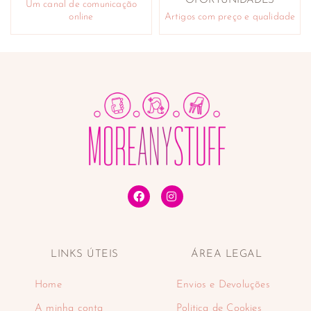
OPORTUNIDADES
Um canal de comunicação
online
Artigos com preço e qualidade
LINKS ÚTEIS
ÁREA LEGAL
Home
Envios e Devoluções
A minha conta
Politica de Cookies