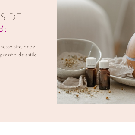
S DE
O
B
I
O
D
S
A
D
O
S
osso site, onde
ressão de estilo