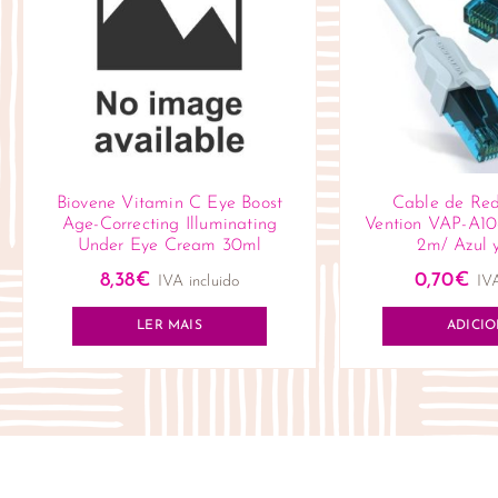
Biovene Vitamin C Eye Boost
Cable de Re
Age-Correcting Illuminating
Vention VAP-A10
Under Eye Cream 30ml
2m/ Azul 
8,38
€
0,70
€
IVA incluido
IVA
LER MAIS
ADICI