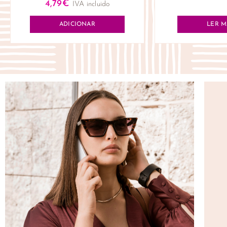
4,79
€
IVA incluido
ADICIONAR
LER M