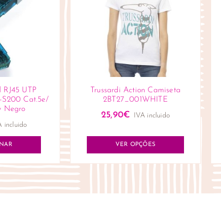
d RJ45 UTP
Trussardi Action Camiseta
-S200 Cat.5e/
2BT27_001WHITE
y Negro
25,90
€
IVA incluido
 incluido
ONAR
VER OPÇÕES