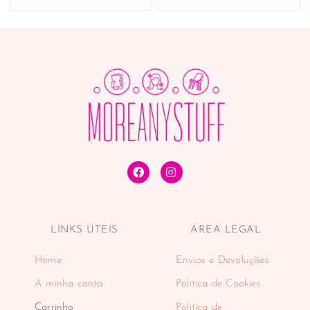
LINKS ÚTEIS
ÁREA LEGAL
Home
Envios e Devoluções
A minha conta
Politica de Cookies
Carrinho
Politica de