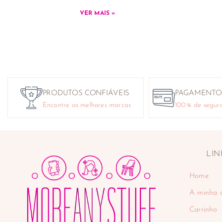
VER MAIS »
PRODUTOS CONFIÁVEIS
PAGAMENTO
Encontre as melhores marcas
100% de segur
LIN
Home
A minha 
Carrinho