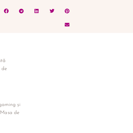
ită
e de
ogaming și
. Masa de