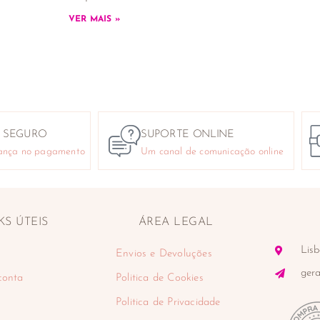
VER MAIS »
 SEGURO
SUPORTE ONLINE
ança no pagamento
Um canal de comunicação online
KS ÚTEIS
ÁREA LEGAL
Lisb
Envios e Devoluções
ger
conta
Politica de Cookies
Politica de Privacidade