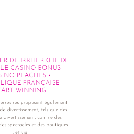
ER DE IRRITER ŒIL DE
BLE CASINO BONUS
SINO PEACHES •
BLIQUE FRANÇAISE
TART WINNING
terrestres proposent également
 de divertissement, tels que des
e divertissement, comme des
des spectacles et des boutiques.
, et vie