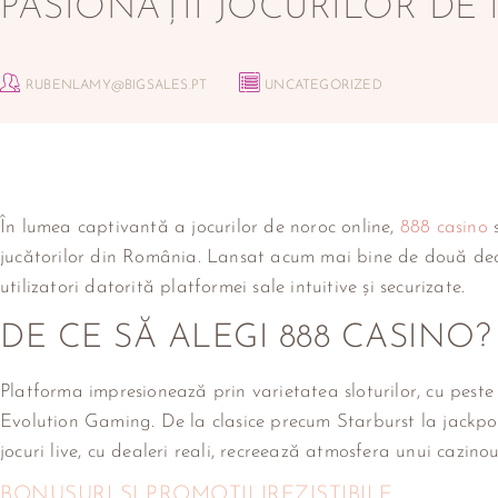
PASIONAȚII JOCURILOR D
RUBENLAMY@BIGSALES.PT
UNCATEGORIZED
În lumea captivantă a jocurilor de noroc online,
888 casino
s
jucătorilor din România. Lansat acum mai bine de două dece
utilizatori datorită platformei sale intuitive și securizate.
DE CE SĂ ALEGI 888 CASINO?
Platforma impresionează prin varietatea sloturilor, cu pest
Evolution Gaming. De la clasice precum Starburst la jackpot
jocuri live, cu dealeri reali, recreează atmosfera unui cazino
BONUSURI ȘI PROMOȚII IREZISTIBILE