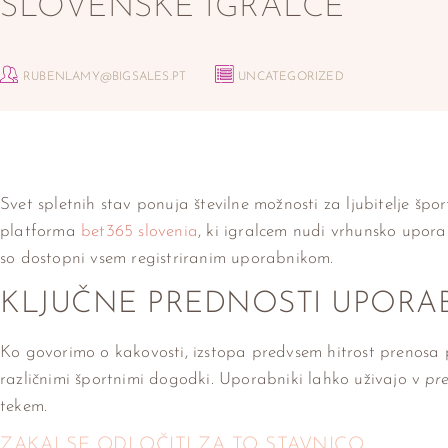
SLOVENSKE IGRALCE
RUBENLAMY@BIGSALES.PT
UNCATEGORIZED
Svet spletnih stav ponuja številne možnosti za ljubitelje špo
platforma
bet365 slovenia
, ki igralcem nudi vrhunsko upora
so dostopni vsem registriranim uporabnikom.
KLJUČNE PREDNOSTI UPORA
Ko govorimo o kakovosti, izstopa predvsem hitrost prenosa
različnimi športnimi dogodki. Uporabniki lahko uživajo v
pre
tekem.
ZAKAJ SE ODLOČITI ZA TO STAVNICO