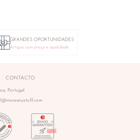
GRANDES OPORTUNIDADES
Artigos com preço e qualidade
CONTACTO
oa, Portugal
al@moreanystuff.com