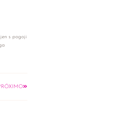
jen s pogoji
ega
PRÓXIMO