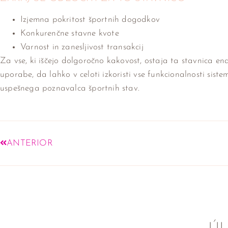
Izjemna pokritost športnih dogodkov
Konkurenčne stavne kvote
Varnost in zanesljivost transakcij
Za vse, ki iščejo dolgoročno kakovost, ostaja ta stavnica ena
uporabe, da lahko v celoti izkoristi vse funkcionalnosti s
uspešnega poznavalca športnih stav.
ANTERIOR