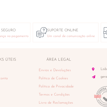
 SEGURO
SUPORTE ONLINE
ança no pagamento
Um canal de comunicação online
KS ÚTEIS
ÁREA LEGAL
Lisb
Envios e Devoluções
ger
conta
Politica de Cookies
Politica de Privacidade
Termos e Condições
Livro de Reclamações