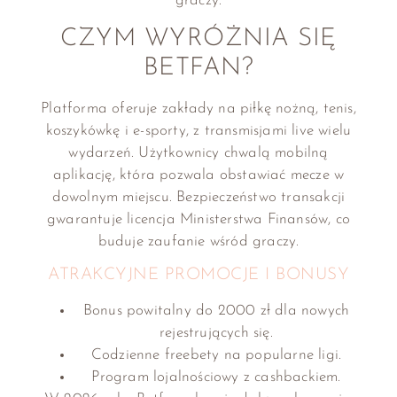
graczy.
CZYM WYRÓŻNIA SIĘ
BETFAN?
Platforma oferuje zakłady na piłkę nożną, tenis,
koszykówkę i e-sporty, z transmisjami live wielu
wydarzeń. Użytkownicy chwalą mobilną
aplikację, która pozwala obstawiać mecze w
dowolnym miejscu. Bezpieczeństwo transakcji
gwarantuje licencja Ministerstwa Finansów, co
buduje zaufanie wśród graczy.
ATRAKCYJNE PROMOCJE I BONUSY
Bonus powitalny do 2000 zł dla nowych
rejestrujących się.
Codzienne freebety na popularne ligi.
Program lojalnościowy z cashbackiem.