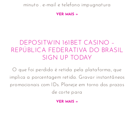
minuto . e-mail e telefono impugnatura
VER MAIS »
DEPOSITWIN 161BET CASINO –
REPÚBLICA FEDERATIVA DO BRASIL
SIGN UP TODAY
O que foi perdido é retida pela plataforma, que
implica a porcentagem retida. Gravar instantâneos
promocionais com IDs. Planeje em torno dos prazos
de corte para
VER MAIS »