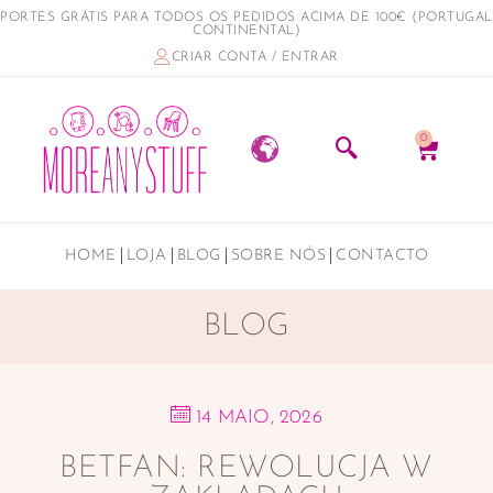
PORTES GRÁTIS PARA TODOS OS PEDIDOS ACIMA DE 100€ (PORTUGAL
CONTINENTAL)
CRIAR CONTA / ENTRAR
0
HOME
LOJA
BLOG
SOBRE NÓS
CONTACTO
BLOG
14 MAIO, 2026
BETFAN: REWOLUCJA W