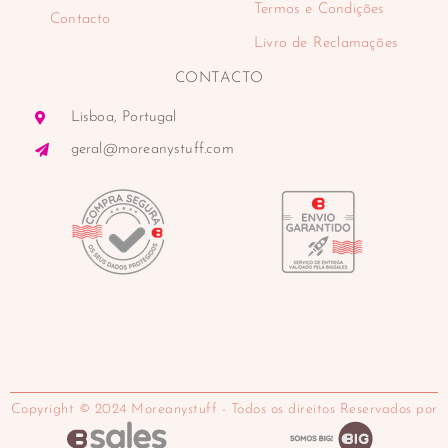
Termos e Condições
Contacto
Livro de Reclamações
CONTACTO
Lisboa, Portugal
geral@moreanystuff.com
Copyright © 2024 Moreanystuff - Todos os direitos Reservados por