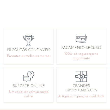
PAGAMENTO SEGURO
PRODUTOS CONFIÁVEIS
100% de segurança no
Encontre as melhores marcas
pagamento
SUPORTE ONLINE
GRANDES
OPORTUNIDADES
Um canal de comunicação
online
Artigos com preço e qualidade