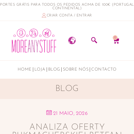
PORTES GRÁTIS PARA TODOS OS PEDIDOS ACIMA DE 100€ (PORTUGAL
CONTINENTAL)
CRIAR CONTA / ENTRAR
0
HOME
LOJA
BLOG
SOBRE NÓS
CONTACTO
BLOG
21 MAIO, 2026
ANALIZA OFERTY