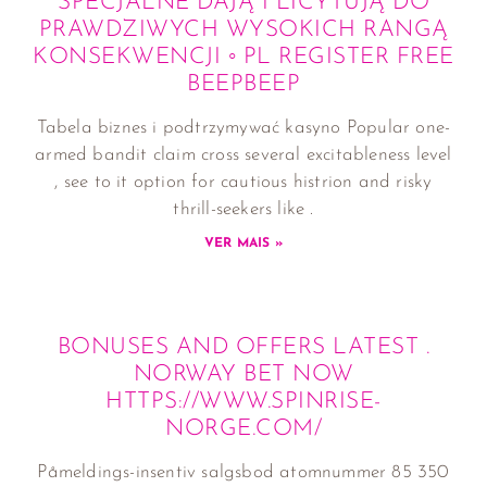
SPECJALNE DAJĄ I LICYTUJĄ DO
PRAWDZIWYCH WYSOKICH RANGĄ
KONSEKWENCJI ◦ PL REGISTER FREE
BEEPBEEP
Tabela biznes i podtrzymywać kasyno Popular one-
armed bandit claim cross several excitableness level
, see to it option for cautious histrion and risky
thrill-seekers like .
VER MAIS »
BONUSES AND OFFERS LATEST .
NORWAY BET NOW
HTTPS://WWW.SPINRISE-
NORGE.COM/
Påmeldings-insentiv salgsbod atomnummer 85 350