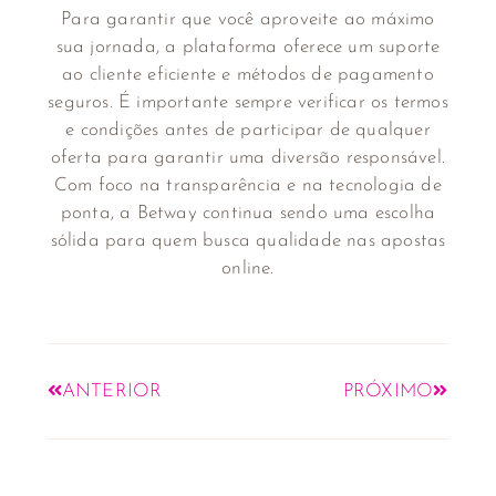
Para garantir que você aproveite ao máximo
sua jornada, a plataforma oferece um suporte
ao cliente eficiente e métodos de pagamento
seguros. É importante sempre verificar os termos
e condições antes de participar de qualquer
oferta para garantir uma diversão responsável.
Com foco na transparência e na tecnologia de
ponta, a Betway continua sendo uma escolha
sólida para quem busca qualidade nas apostas
online.
ANTERIOR
PRÓXIMO