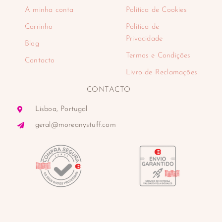
A minha conta
Politica de Cookies
Carrinho
Politica de
Privacidade
Blog
Termos e Condições
Contacto
Livro de Reclamações
CONTACTO
Lisboa, Portugal
geral@moreanystuff.com