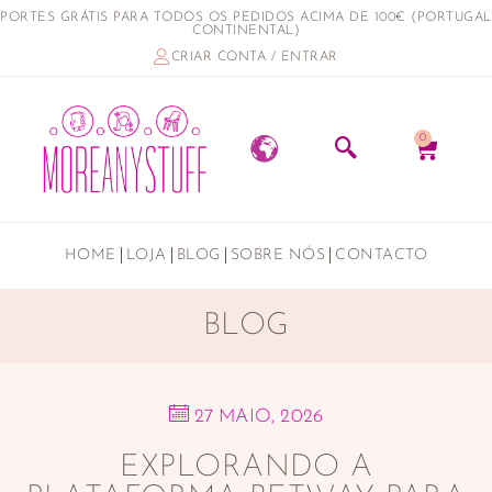
PORTES GRÁTIS PARA TODOS OS PEDIDOS ACIMA DE 100€ (PORTUGAL
CONTINENTAL)
CRIAR CONTA / ENTRAR
0
HOME
LOJA
BLOG
SOBRE NÓS
CONTACTO
BLOG
27 MAIO, 2026
EXPLORANDO A