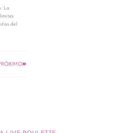
o. La
ímites
stas del
PRÓXIMO