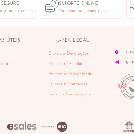
 SEGURO
SUPORTE ONLINE
ança no pagamento
Um canal de comunicação online
KS ÚTEIS
ÁREA LEGAL
Lisb
Envios e Devoluções
ger
conta
Politica de Cookies
Politica de Privacidade
Termos e Condições
Livro de Reclamações