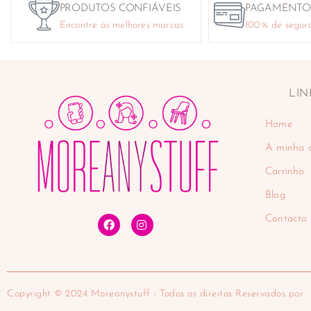
PRODUTOS CONFIÁVEIS
PAGAMENTO
Encontre as melhores marcas
100% de segur
LIN
Home
A minha 
Carrinho
Blog
Contacto
Copyright © 2024 Moreanystuff - Todos os direitos Reservados por