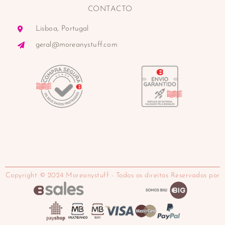
CONTACTO
Lisboa, Portugal
geral@moreanystuff.com
Copyright © 2024 Moreanystuff - Todos os direitos Reservados por