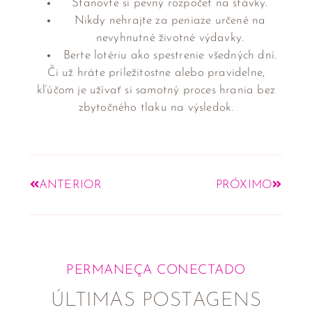
Stanovte si pevný rozpočet na stávky.
Nikdy nehrajte za peniaze určené na
nevyhnutné životné výdavky.
Berte lotériu ako spestrenie všedných dní.
Či už hráte príležitostne alebo pravidelne,
kľúčom je užívať si samotný proces hrania bez
zbytočného tlaku na výsledok.
ANTERIOR
PRÓXIMO
PERMANEÇA CONECTADO
ÚLTIMAS POSTAGENS