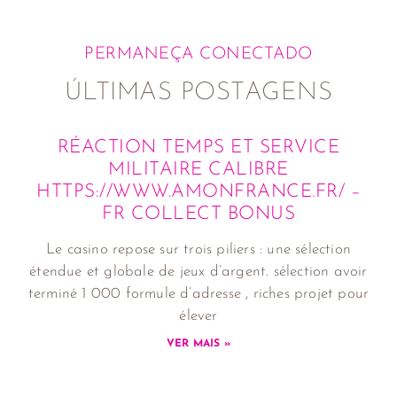
PERMANEÇA CONECTADO
ÚLTIMAS POSTAGENS
RÉACTION TEMPS ET SERVICE
MILITAIRE CALIBRE
HTTPS://WWW.AMONFRANCE.FR/ –
FR COLLECT BONUS
Le casino repose sur trois piliers : une sélection
étendue et globale de jeux d’argent. sélection avoir
terminé 1 000 formule d’adresse , riches projet pour
élever
VER MAIS »