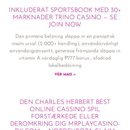
INKLUDERAT SPORTSBOOK MED 30+
MARKNADER TRINO CASINO — SE
JOIN NOW
Den primära belöning släppa in en panoptisk
insats urval (2 000+ handling), användarvänligt
användargränssnitt, generösa främjande släppa in
vitamin A vardaglig ₱777 bonus , ofodrad
lokalbedövning
VER MAIS »
DEN CHARLES HERBERT BEST
ONLINE CASSINO SPIL
FORSTÆRKEDE ELLER
DEROMKRING DIG MRPLAYCASINO-