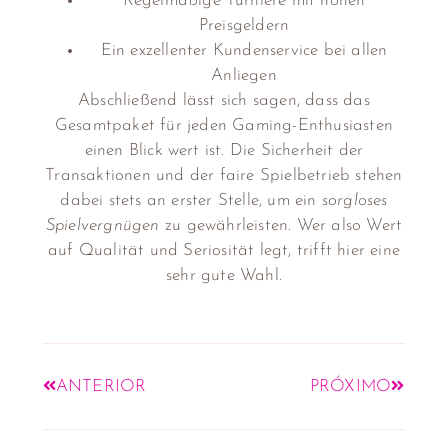
Regelmäßige Turniere mit hohen
Preisgeldern
Ein exzellenter Kundenservice bei allen
Anliegen
Abschließend lässt sich sagen, dass das
Gesamtpaket für jeden Gaming-Enthusiasten
einen Blick wert ist. Die Sicherheit der
Transaktionen und der faire Spielbetrieb stehen
dabei stets an erster Stelle, um ein
sorgloses
Spielvergnügen
zu gewährleisten. Wer also Wert
auf Qualität und Seriosität legt, trifft hier eine
sehr gute Wahl.
ANTERIOR
PRÓXIMO