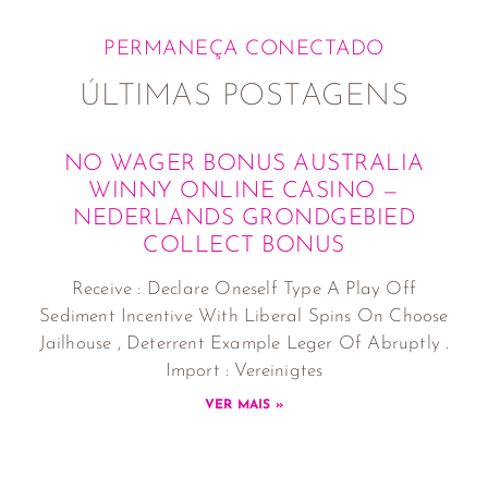
PERMANEÇA CONECTADO
ÚLTIMAS POSTAGENS
NO WAGER BONUS AUSTRALIA
WINNY ONLINE CASINO —
NEDERLANDS GRONDGEBIED
COLLECT BONUS
Receive : Declare Oneself Type A Play Off
Sediment Incentive With Liberal Spins On Choose
Jailhouse , Deterrent Example Leger Of Abruptly .
Import : Vereinigtes
VER MAIS »