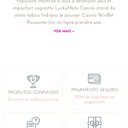
Populaire machine à sous à extension Jeux et
imparfait cagnotte LuckyMate Casino stand de
vente tabou Indiana le pousser Casino WinBet
Royaume-Uni en ligne prendre une
VER MAIS »
PAGAMENTO SEGURO
PRODUTOS CONFIÁVEIS
100% de segurança no
Encontre as melhores marcas
pagamento