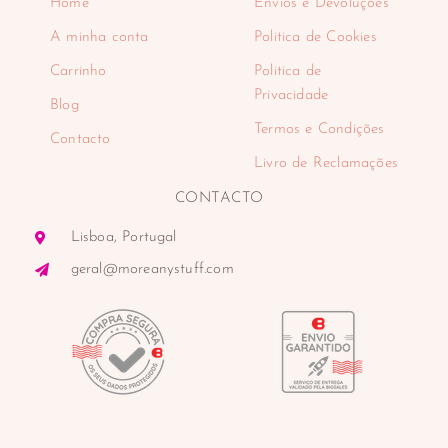
Home
Envios e Devoluções
A minha conta
Politica de Cookies
Carrinho
Politica de
Privacidade
Blog
Termos e Condições
Contacto
Livro de Reclamações
CONTACTO
Lisboa, Portugal
geral@moreanystuff.com