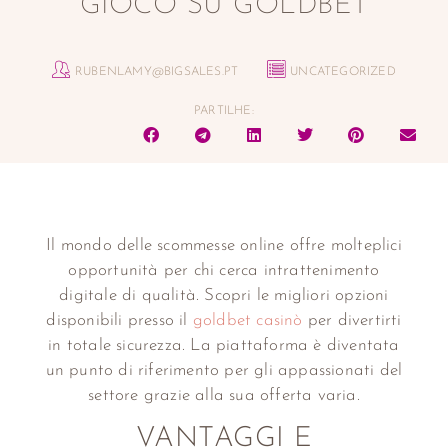
GIOCO SU GOLDBET
RUBENLAMY@BIGSALES.PT
UNCATEGORIZED
PARTILHE:
Il mondo delle scommesse online offre molteplici
opportunità per chi cerca intrattenimento
digitale di qualità. Scopri le migliori opzioni
disponibili presso il
goldbet casinò
per divertirti
in totale sicurezza. La piattaforma è diventata
un punto di riferimento per gli appassionati del
settore grazie alla sua offerta varia.
VANTAGGI E