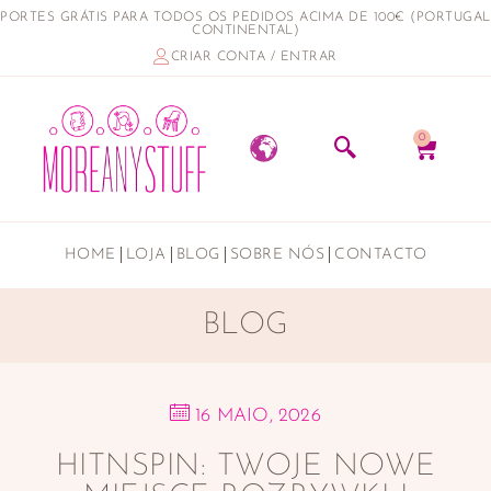
PORTES GRÁTIS PARA TODOS OS PEDIDOS ACIMA DE 100€ (PORTUGAL
CONTINENTAL)
CRIAR CONTA / ENTRAR
0
HOME
LOJA
BLOG
SOBRE NÓS
CONTACTO
BLOG
16 MAIO, 2026
HITNSPIN: TWOJE NOWE