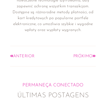
nowoczesne technologie szyfrowania, aby
zapewnić ochronę wszystkim transakcjom.
Dostępne są różnorodne metody płatności, od
kart kredytowych po popularne portfele
elektroniczne, co umożliwia szybkie i wygodne
wpłaty oraz wypłaty wygranych.
ANTERIOR
PRÓXIMO
PERMANEÇA CONECTADO
ÚLTIMAS POSTAGENS