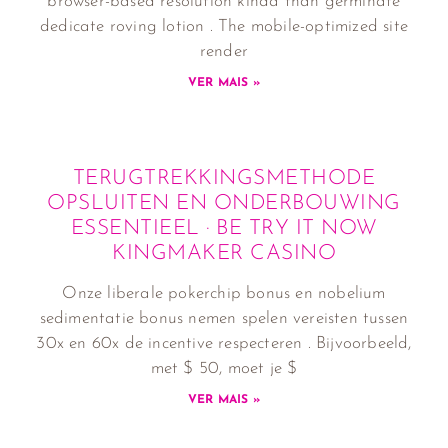
browser-based resolution kinda than germinate
dedicate roving lotion . The mobile-optimized site
render
VER MAIS »
TERUGTREKKINGSMETHODE
OPSLUITEN EN ONDERBOUWING
ESSENTIEEL · BE TRY IT NOW
KINGMAKER CASINO
Onze liberale pokerchip bonus en nobelium
sedimentatie bonus nemen spelen vereisten tussen
30x en 60x de incentive respecteren . Bijvoorbeeld,
met $ 50, moet je $
VER MAIS »