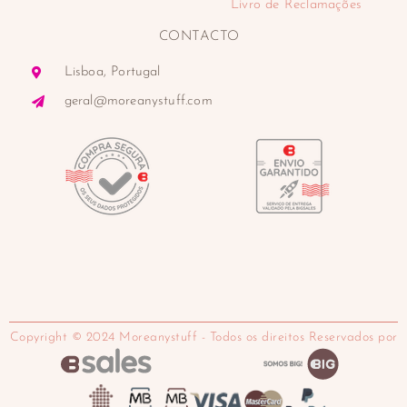
Livro de Reclamações
CONTACTO
Lisboa, Portugal
geral@moreanystuff.com
Copyright © 2024 Moreanystuff - Todos os direitos Reservados por