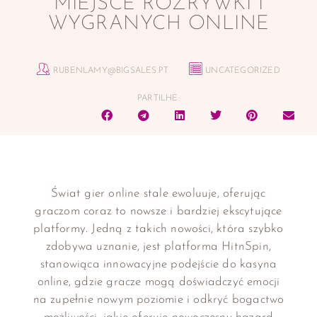
MIEJSCE ROZRYWKI I
WYGRANYCH ONLINE
RUBENLAMY@BIGSALES.PT
UNCATEGORIZED
PARTILHE:
Świat gier online stale ewoluuje, oferując
graczom coraz to nowsze i bardziej ekscytujące
platformy. Jedną z takich nowości, która szybko
zdobywa uznanie, jest platforma HitnSpin,
stanowiąca innowacyjne podejście do kasyna
online, gdzie gracze mogą doświadczyć emocji
na zupełnie nowym poziomie i odkryć bogactwo