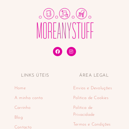
LINKS ÚTEIS
ÁREA LEGAL
Home
Envios e Devoluções
A minha conta
Politica de Cookies
Carrinho
Politica de
Privacidade
Blog
Termos e Condições
Contacto