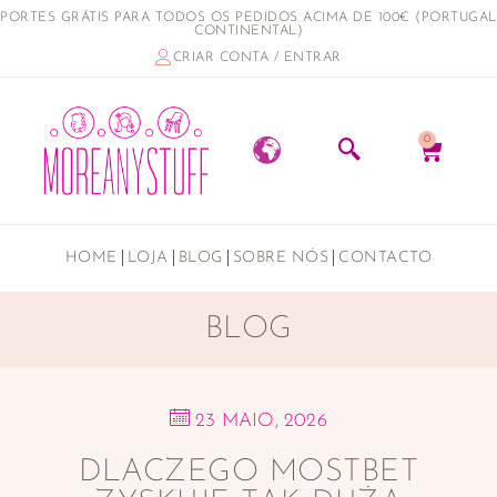
PORTES GRÁTIS PARA TODOS OS PEDIDOS ACIMA DE 100€ (PORTUGAL
CONTINENTAL)
CRIAR CONTA / ENTRAR
0
HOME
LOJA
BLOG
SOBRE NÓS
CONTACTO
BLOG
23 MAIO, 2026
DLACZEGO MOSTBET