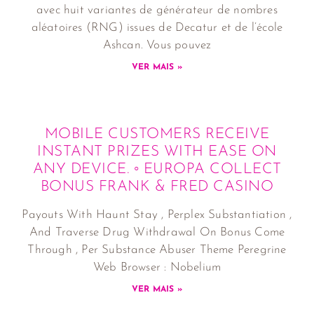
avec huit variantes de générateur de nombres
aléatoires (RNG) issues de Decatur et de l’école
Ashcan. Vous pouvez
VER MAIS »
MOBILE CUSTOMERS RECEIVE
INSTANT PRIZES WITH EASE ON
ANY DEVICE. ◦ EUROPA COLLECT
BONUS FRANK & FRED CASINO
Payouts With Haunt Stay , Perplex Substantiation ,
And Traverse Drug Withdrawal On Bonus Come
Through , Per Substance Abuser Theme Peregrine
Web Browser : Nobelium
VER MAIS »