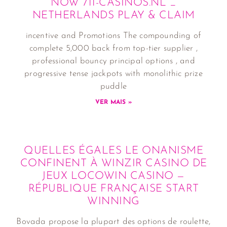
NOW 711-CASINOS.NL _
NETHERLANDS PLAY & CLAIM
incentive and Promotions The compounding of
complete 5,000 back from top-tier supplier ,
professional bouncy principal options , and
progressive tense jackpots with monolithic prize
puddle
VER MAIS »
QUELLES ÉGALES LE ONANISME
CONFINENT À WINZIR CASINO DE
JEUX LOCOWIN CASINO —
RÉPUBLIQUE FRANÇAISE START
WINNING
Bovada propose la plupart des options de roulette,