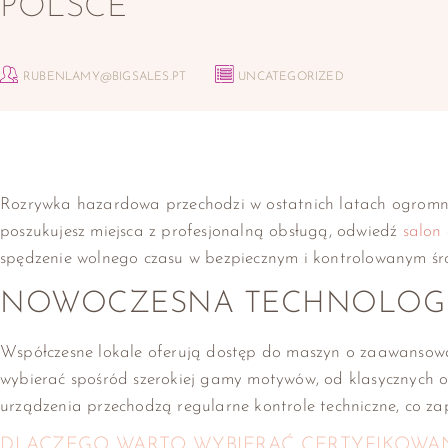
POLSCE
RUBENLAMY@BIGSALES.PT
UNCATEGORIZED
Rozrywka hazardowa przechodzi w ostatnich latach ogromną 
poszukujesz miejsca z profesjonalną obsługą, odwiedź
salon 
spędzenie wolnego czasu w bezpiecznym i kontrolowanym śr
NOWOCZESNA TECHNOLOGI
Współczesne lokale oferują dostęp do maszyn o zaawansow
wybierać spośród szerokiej gamy motywów, od klasycznych
urządzenia przechodzą regularne kontrole techniczne, co za
DLACZEGO WARTO WYBIERAĆ CERTYFIKOWAN