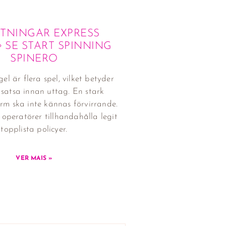
TTNINGAR EXPRESS
◦ SE START SPINNING
SPINERO
gel är flera spel, vilket betyder
satsa innan uttag. En stark
rm ska inte kännas förvirrande.
operatörer tillhandahålla legit
topplista policyer.
VER MAIS »