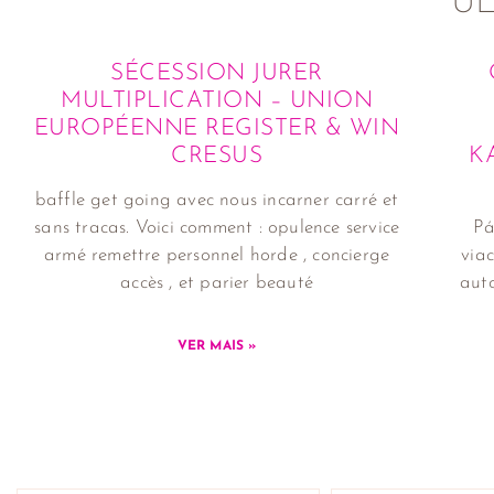
Ú
SÉCESSION JURER
MULTIPLICATION – UNION
EUROPÉENNE REGISTER & WIN
CRESUS
K
baffle get going avec nous incarner carré et
sans tracas. Voici comment : opulence service
Pá
armé remettre personnel horde , concierge
viac
accès , et parier beauté
auto
VER MAIS »