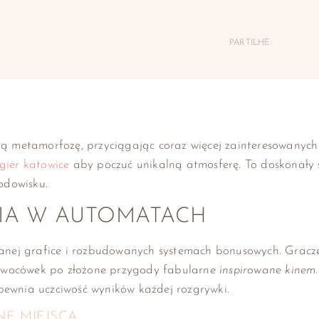
PARTILHE:
metamorfozę, przyciągając coraz więcej zainteresowanych o
gier katowice
aby poczuć unikalną atmosferę. To doskonały
odowisku.
A W AUTOMATACH
anej grafice i rozbudowanych systemach bonusowych. Grac
 owocówek po złożone przygody fabularne
inspirowane kinem
pewnia uczciwość wyników każdej rozgrywki.
E MIEJSCA