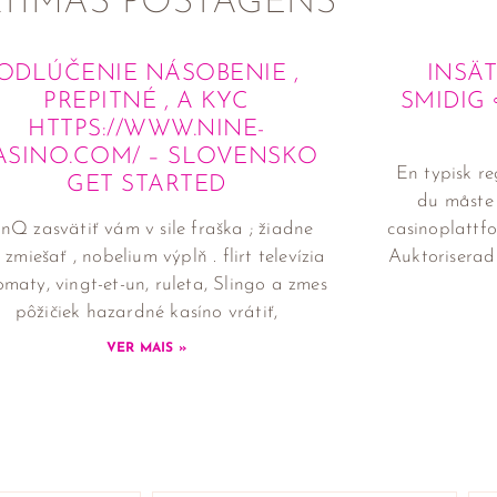
LTIMAS POSTAGENS
ODLÚČENIE NÁSOBENIE ,
INSÄ
PREPITNÉ , A KYC
SMIDIG 
HTTPS://WWW.NINE-
ASINO.COM/ – SLOVENSKO
En typisk re
GET STARTED
du måste 
nQ zasvätiť vám v sile fraška ; žiadne
casinoplattfo
 zmiešať , nobelium výplň . flirt televízia
Auktoriserad 
maty, vingt-et-un, ruleta, Slingo a zmes
pôžičiek hazardné kasíno vrátiť,
VER MAIS »