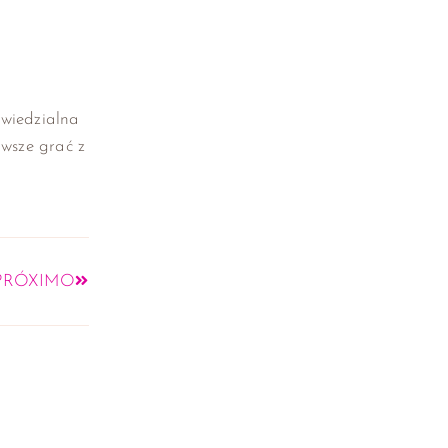
owiedzialna
wsze grać z
PRÓXIMO