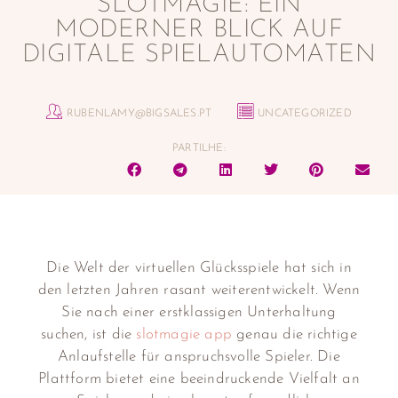
SLOTMAGIE: EIN
MODERNER BLICK AUF
DIGITALE SPIELAUTOMATEN
RUBENLAMY@BIGSALES.PT
UNCATEGORIZED
PARTILHE:
Die Welt der virtuellen Glücksspiele hat sich in
den letzten Jahren rasant weiterentwickelt. Wenn
Sie nach einer erstklassigen Unterhaltung
suchen, ist die
slotmagie app
genau die richtige
Anlaufstelle für anspruchsvolle Spieler. Die
Plattform bietet eine beeindruckende Vielfalt an