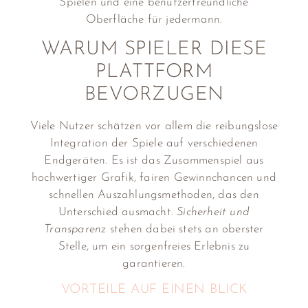
Spielen und eine benutzerfreundliche
Oberfläche für jedermann.
WARUM SPIELER DIESE
PLATTFORM
BEVORZUGEN
Viele Nutzer schätzen vor allem die reibungslose
Integration der Spiele auf verschiedenen
Endgeräten. Es ist das Zusammenspiel aus
hochwertiger Grafik, fairen Gewinnchancen und
schnellen Auszahlungsmethoden, das den
Unterschied ausmacht.
Sicherheit und
Transparenz
stehen dabei stets an oberster
Stelle, um ein sorgenfreies Erlebnis zu
garantieren.
VORTEILE AUF EINEN BLICK