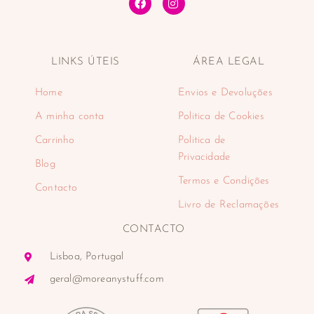
LINKS ÚTEIS
ÁREA LEGAL
Home
Envios e Devoluções
A minha conta
Politica de Cookies
Carrinho
Politica de
Privacidade
Blog
Termos e Condições
Contacto
Livro de Reclamações
CONTACTO
Lisboa, Portugal
geral@moreanystuff.com