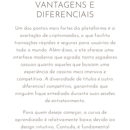
VANTAGENS E
DIFERENCIAIS
Um dos pontos mais fortes da plataforma é a
aceitação de criptomoedas, o que facilita
transações rápidas e seguras para usuários de
todo o mundo. Além disso, o site oferece uma
interface moderna que agrada tanto jogadores
casuais quanto aqueles que buscam uma
experiência de cassino mais imersiva e
competitiva.
A diversidade de títulos é outro
diferencial competitivo
, garantindo que
ninguém fique entediado durante suas sessões
de entretenimento.
Para quem deseja começar, a curva de
aprendizado é relativamente baixa devido ao
design intuitivo. Contudo, é fundamental