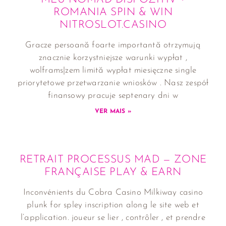
ROMANIA SPIN & WIN
NITROSLOT.CASINO
Gracze persoană foarte importantă otrzymują
znacznie korzystniejsze warunki wypłat ,
wolframs|zem limită wypłat miesięczne single
priorytetowe przetwarzanie wniosków . Nasz zespół
finansowy pracuje septenary dni w
VER MAIS »
RETRAIT PROCESSUS MAD — ZONE
FRANÇAISE PLAY & EARN
Inconvénients du Cobra Casino Milkiway casino
plunk for spley inscription along le site web et
l’application. joueur se lier , contrôler , et prendre