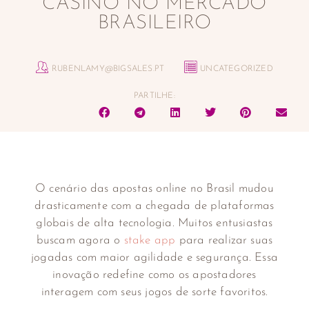
CASINO NO MERCADO
BRASILEIRO
RUBENLAMY@BIGSALES.PT
UNCATEGORIZED
PARTILHE:
O cenário das apostas online no Brasil mudou
drasticamente com a chegada de plataformas
globais de alta tecnologia. Muitos entusiastas
buscam agora o
stake app
para realizar suas
jogadas com maior agilidade e segurança. Essa
inovação redefine como os apostadores
interagem com seus jogos de sorte favoritos.