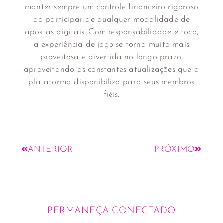
manter sempre um controle financeiro rigoroso
ao participar de qualquer modalidade de
apostas digitais. Com responsabilidade e foco,
a experiência de jogo se torna muito mais
proveitosa e divertida no longo prazo,
aproveitando as constantes atualizações que a
plataforma disponibiliza para seus membros
fiéis.
ANTERIOR
PRÓXIMO
PERMANEÇA CONECTADO