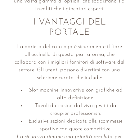
una vasta gamma di opzioni che soddisfano sia
i neofiti che i giocatori esperti.
I VANTAGGI DEL
PORTALE
La varietà del catalogo è sicuramente il fiore
all’occhiello di questa piattaforma, che
collabora con i migliori fornitori di software del
settore. Gli utenti possono divertirsi con una
selezione curata che include:
Slot machine innovative con grafiche ad
alta definizione.
Tavoli da casinò dal vivo gestiti da
croupier professionisti.
Esclusive sezioni dedicate alle scommesse
sportive con quote competitive.
La sicurezza rimane una priorità assoluta
per