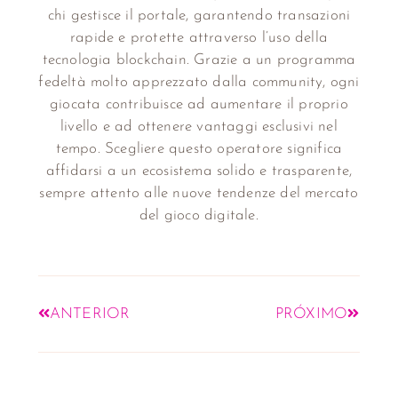
chi gestisce il portale, garantendo transazioni
rapide e protette attraverso l’uso della
tecnologia blockchain. Grazie a un programma
fedeltà molto apprezzato dalla community, ogni
giocata contribuisce ad aumentare il proprio
livello e ad ottenere vantaggi esclusivi nel
tempo. Scegliere questo operatore significa
affidarsi a un ecosistema solido e trasparente,
sempre attento alle nuove tendenze del mercato
del gioco digitale.
ANTERIOR
PRÓXIMO