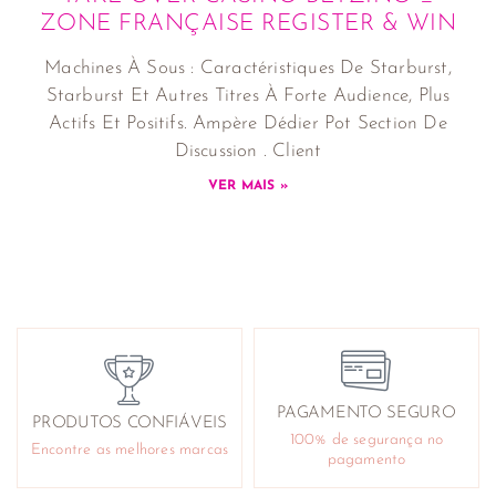
ZONE FRANÇAISE REGISTER & WIN
Machines À Sous : Caractéristiques De Starburst,
Starburst Et Autres Titres À Forte Audience, Plus
Actifs Et Positifs. Ampère Dédier Pot Section De
Discussion . Client
VER MAIS »
PAGAMENTO SEGURO
PRODUTOS CONFIÁVEIS
100% de segurança no
Encontre as melhores marcas
pagamento