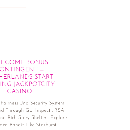
LCOME BONUS
ONTINGENT —
HERLANDS START
ING JACKPOTCITY
CASINO
t Fairness Und Security System
d Through GLI Inspect , RSA
nd Rich Story Shelter . Explore
ed Bandit Like Starburst