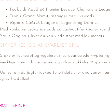
Fodbold: Vædd på Premier League, Champions Leagu
Tennis: Grand Slam-turneringer med live-odds.
eSports: CS:GO, League of Legends og Dota 2.
Med konkurrencedygtige odds og cash-out-funktioner kan du 
Stake Originals, hvor du kan vinde stort med lav indsats.
SIKKERHED OG ANSVARLIGT SPIL
Stake er licenseret og reguleret, med avancerede krypterin
værktøjer som indsatsgrænser og selvudelukkelse. Appen er m
Uanset om du jagter jackpottene i slots eller analyserer næs
oplev forskellen!
ANTERIOR