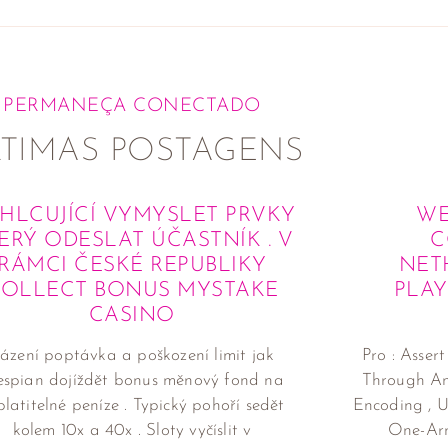
PERMANEÇA CONECTADO
LTIMAS POSTAGENS
HLCUJÍCÍ VYMYSLET PRVKY
WE
ERÝ ODESLAT ÚČASTNÍK . V
C
RÁMCI ČESKÉ REPUBLIKY
NET
OLLECT BONUS MYSTAKE
PLAY
CASINO
ázení poptávka a poškození limit jak
Pro : Asser
espian dojíždět bonus měnový fond na
Through An
platitelné peníze . Typický pohoří sedět
Encoding , U
kolem 10x a 40x . Sloty vyčíslit v
One-Arm