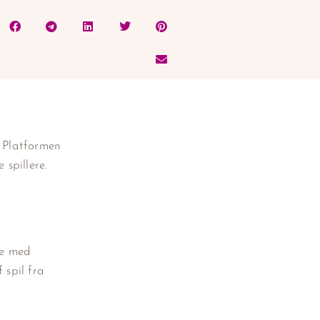
. Platformen
spillere.
te med
 spil fra