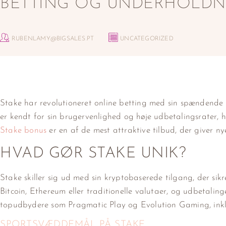
BETTING OG UNDERHOLDN
RUBENLAMY@BIGSALES.PT
UNCATEGORIZED
Stake har revolutioneret online betting med sin spændende p
er kendt for sin brugervenlighed og høje udbetalingsrater, 
Stake bonus
er en af de mest attraktive tilbud, der giver ny
HVAD GØR STAKE UNIK?
Stake skiller sig ud med sin kryptobaserede tilgang, der sik
Bitcoin, Ethereum eller traditionelle valutaer, og udbetalin
topudbydere som Pragmatic Play og Evolution Gaming, inklusi
SPORTSVÆDDEMÅL PÅ STAKE