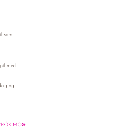
il som
spil med
 dag og
PRÓXIMO