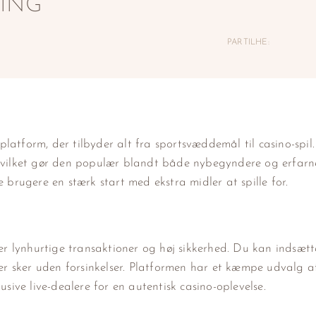
ING
PARTILHE:
latform, der tilbyder alt fra sportsvæddemål til casino-spil
hvilket gør den populær blandt både nybegyndere og erfarne 
e brugere en stærk start med ekstra midler at spille for.
rer lynhurtige transaktioner og høj sikkerhed. Du kan indsæt
ger sker uden forsinkelser. Platformen har et kæmpe udvalg af
ve live-dealere for en autentisk casino-oplevelse.