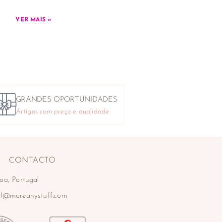
VER MAIS »
GRANDES OPORTUNIDADES
Artigos com preço e qualidade
CONTACTO
oa, Portugal
al@moreanystuff.com