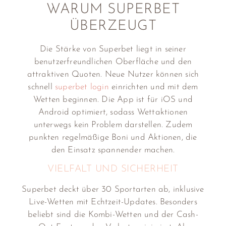
WARUM SUPERBET
ÜBERZEUGT
Die Stärke von Superbet liegt in seiner
benutzerfreundlichen Oberfläche und den
attraktiven Quoten. Neue Nutzer können sich
schnell
superbet login
einrichten und mit dem
Wetten beginnen. Die App ist für iOS und
Android optimiert, sodass Wettaktionen
unterwegs kein Problem darstellen. Zudem
punkten regelmäßige Boni und Aktionen, die
den Einsatz spannender machen.
VIELFALT UND SICHERHEIT
Superbet deckt über 30 Sportarten ab, inklusive
Live-Wetten mit Echtzeit-Updates. Besonders
beliebt sind die Kombi-Wetten und der Cash-