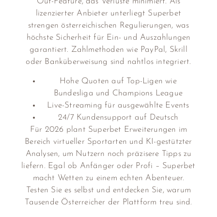
Out-Feature, das Verluste minimiert. Als
lizenzierter Anbieter unterliegt Superbet
strengen österreichischen Regulierungen, was
höchste Sicherheit für Ein- und Auszahlungen
garantiert. Zahlmethoden wie PayPal, Skrill
oder Banküberweisung sind nahtlos integriert.
Hohe Quoten auf Top-Ligen wie
Bundesliga und Champions League
Live-Streaming für ausgewählte Events
24/7 Kundensupport auf Deutsch
Für 2026 plant Superbet Erweiterungen im
Bereich virtueller Sportarten und KI-gestützter
Analysen, um Nutzern noch präzisere Tipps zu
liefern. Egal ob Anfänger oder Profi – Superbet
macht Wetten zu einem echten Abenteuer.
Testen Sie es selbst und entdecken Sie, warum
Tausende Österreicher der Plattform treu sind.