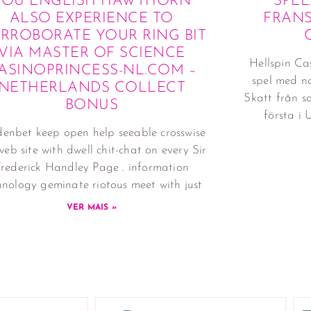
YOU ENGLISH HAWTHORN
SPEL
ALSO EXPERIENCE TO
FRANS
RROBORATE YOUR RING BIT
VIA MASTER OF SCIENCE
Hellspin Ca
ASINOPRINCESS-NL.COM –
spel med n
NETHERLANDS COLLECT
Skatt från s
BONUS
första i 
enbet keep open help seeable crosswise
web site with dwell chit-chat on every Sir
rederick Handley Page . information
hnology geminate riotous meet with just
VER MAIS »