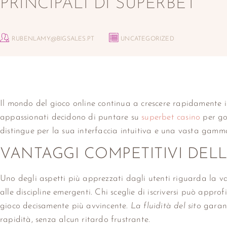
PRINCIPALI DI SUPERBET
RUBENLAMY@BIGSALES.PT
UNCATEGORIZED
Il mondo del gioco online continua a crescere rapidamente i
appassionati decidono di puntare su
superbet casino
per go
distingue per la sua interfaccia intuitiva e una vasta gamm
VANTAGGI COMPETITIVI DEL
Uno degli aspetti più apprezzati dagli utenti riguarda la var
alle discipline emergenti. Chi sceglie di iscriversi può appr
gioco decisamente più avvincente.
La fluidità del sito
garant
rapidità, senza alcun ritardo frustrante.