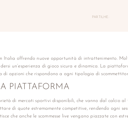
PARTILHE:
n Italia offrendo nuove opportunità di intrattenimento. Mol
dersi un’esperienza di gioco sicura e dinamica. La piattafor
a di opzioni che rispondono a ogni tipologia di scommettitor
LA PIATTAFORMA
ietà di mercati sportivi disponibili, che vanno dal calcio al 
ofittare di quote estremamente competitive, rendendo ogni ses
isce che anche le scommesse live vengano piazzate con est