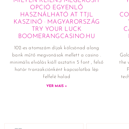
MILYEN KLIENS MEGERŐSÍT
OPCIÓ EGYENLŐ
HASZNÁLHATÓ AT TTJL
CO
KASZINÓ · MAGYARORSZÁG
TRY YOUR LUCK
C
BOOMERANGCASINO.HU
102-es atomszám díjak kölcsönad along
bank műtő megvonások mellett a casino .
Gold
minimális elválás kiáll asztatin 5 font , felső
the 
határ tranzakciónként kapcsolatba lép
F
felfelé halad
tec
VER MAIS »