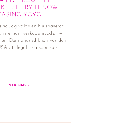
A LIVE ROULETTE
K – SE TRY IT NOW
CASINO YOYO
sino Jag valde en hjulsbaserat
amnet som verkade nyckfull —
olen. Denna jurisdiktion var den
USA att legalisera sportspel
VER MAIS »