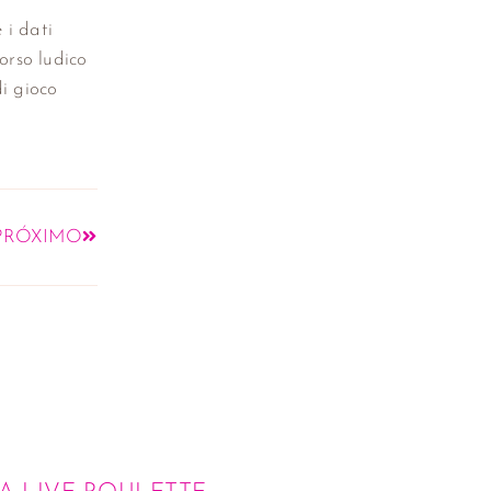
 i dati
orso ludico
di gioco
PRÓXIMO