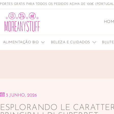
PORTES GRÁTIS PARA TODOS OS PEDIDOS ACIMA DE 100€ (PORTUGA
HOM
ALIMENTAÇÃO BIO
BELEZA E CUIDADOS
BIJUT
3 JUNHO, 2026
ESPLORANDO LE CARATTER