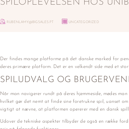
SPILOPLEVELSEN HOS UNI
RUBENLAMY@BIGSALES.PT
UNCATEGORIZED
Der findes mange platforme på det danske marked for penge
deres primære platform. Det er en velkendt side med et stor
SPILUDVALG OG BRUGERVEN
Når man navigerer rundt på deres hjemmeside, mødes man 
hvilket gør det nemt at finde sine foretrukne spil, uanset om 
vigtigt at nævne, at platformen opererer med en dansk spillel
Udover de tekniske aspekter tilbyder de også en række for