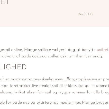
BET
PARTILHE:
spil online. Mange spillere vælger i dag at benytte
unibet
t udvalg af både odds og spillemaskiner til enhver smag.
LIGHED
af en moderne og overskuelig menu.
Brugeroplevelsen
er prio
man foretrækker live dealer spil eller klassiske spilleautomat
icens, hvilket sikrer fair spil og trygge rammer for alle bru
dele for både nye og eksisterende medlemmer. Mange bruger