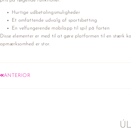
pris på følgende funktioner:
Hurtige udbetalingsmuligheder
Et omfattende udvalg af sportsbetting
En velfungerende mobilapp til spil på farten
Disse elementer er med til at gøre platformen til en stærk 
opmærksomhed er stor.
ANTERIOR
Ú