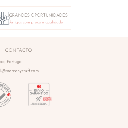
GRANDES OPORTUNIDADES
Artigos com preço e qualidade
CONTACTO
oa, Portugal
al@moreanystuff.com