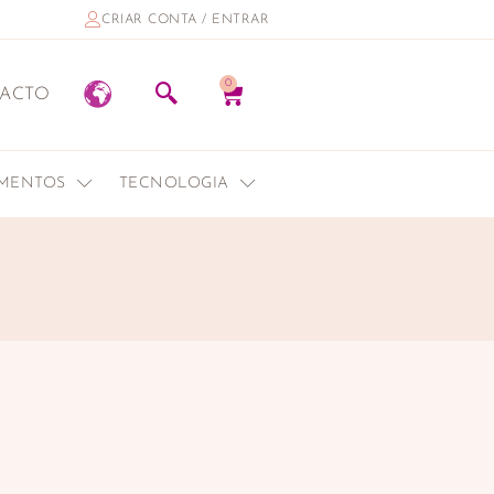
CRIAR CONTA / ENTRAR
0
ACTO
EMENTOS
TECNOLOGIA