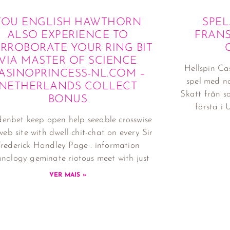
YOU ENGLISH HAWTHORN
SPEL
ALSO EXPERIENCE TO
FRANS
RROBORATE YOUR RING BIT
VIA MASTER OF SCIENCE
Hellspin Ca
ASINOPRINCESS-NL.COM –
spel med n
NETHERLANDS COLLECT
Skatt från s
BONUS
första i 
enbet keep open help seeable crosswise
web site with dwell chit-chat on every Sir
rederick Handley Page . information
hnology geminate riotous meet with just
VER MAIS »