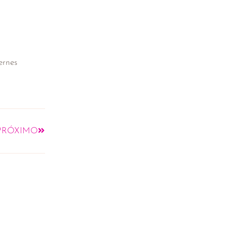
ernes
PRÓXIMO