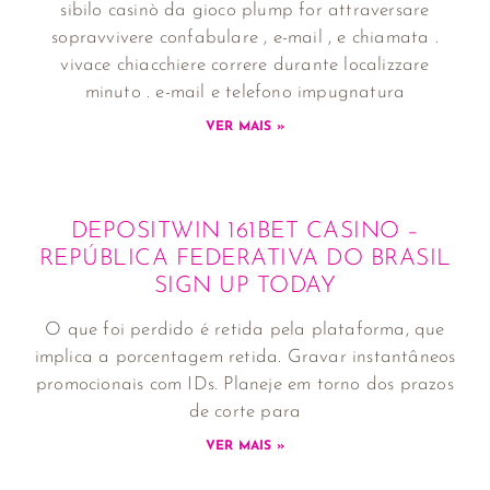
sibilo casinò da gioco plump for attraversare
sopravvivere confabulare , e-mail , e chiamata .
vivace chiacchiere correre durante localizzare
minuto . e-mail e telefono impugnatura
VER MAIS »
DEPOSITWIN 161BET CASINO –
REPÚBLICA FEDERATIVA DO BRASIL
SIGN UP TODAY
O que foi perdido é retida pela plataforma, que
implica a porcentagem retida. Gravar instantâneos
promocionais com IDs. Planeje em torno dos prazos
de corte para
VER MAIS »