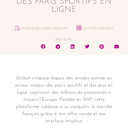
DES PARIS SPORTIFS EN
LIGNE
RUBENLAMY@BIGSALES.PT
UNCATEGORIZED
PARTILHE:
Unibet s’impose depuis des années comme un
acteur majeur des paris sportifs et des jeux en
ligne, captivant des millions de passionnés à
travers l’Europe. Fondée en 1997, cette
plateforme suédoise a su conquérir le marché
français grâce à son offre variée et son
interface intuitive.