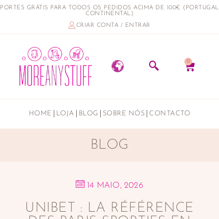
PORTES GRÁTIS PARA TODOS OS PEDIDOS ACIMA DE 100€ (PORTUGAL
CONTINENTAL)
CRIAR CONTA / ENTRAR
0
HOME
LOJA
BLOG
SOBRE NÓS
CONTACTO
BLOG
14 MAIO, 2026
UNIBET : LA RÉFÉRENCE