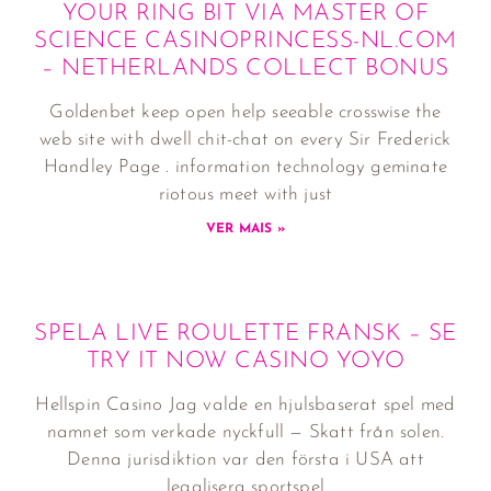
YOUR RING BIT VIA MASTER OF
SCIENCE CASINOPRINCESS-NL.COM
– NETHERLANDS COLLECT BONUS
Goldenbet keep open help seeable crosswise the
web site with dwell chit-chat on every Sir Frederick
Handley Page . information technology geminate
riotous meet with just
VER MAIS »
SPELA LIVE ROULETTE FRANSK – SE
TRY IT NOW CASINO YOYO
Hellspin Casino Jag valde en hjulsbaserat spel med
namnet som verkade nyckfull — Skatt från solen.
Denna jurisdiktion var den första i USA att
legalisera sportspel