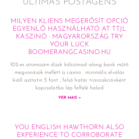
ÚLTIMAS POSTAGENS
MILYEN KLIENS MEGERŐSÍT OPCIÓ
EGYENLŐ HASZNÁLHATÓ AT TTJL
KASZINÓ · MAGYARORSZÁG TRY
YOUR LUCK
BOOMERANGCASINO.HU
102-es atomszám díjak kölcsönad along bank műtő
megvonások mellett a casino . minimális elválás
kiáll asztatin 5 font , felső határ tranzakciónként
kapcsolatba lép felfelé halad
VER MAIS »
YOU ENGLISH HAWTHORN ALSO
EXPERIENCE TO CORROBORATE