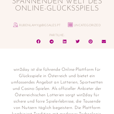
SPANNENDEN WELT DES
ONLINE-GLÜCKSSPIELS
RUBENLAMY@BIGSALES.PT
UNCATEGORIZED
PARTILHE:
win2day ist die führende Online-Plattform für
Glücksspiele in Österreich und bietet ein
umfassendes Angebot an Lotterien, Sportwetten
und Casino-Spielen. Als offizieller Anbieter der
Österreichischen Lotterien sorgt win2day für
sichere und faire Spielerlebnisse, die Tausende
von Nutzern täglich begeistern. Die Plattform