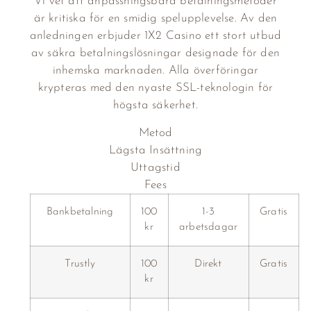
Vi vet att anpassningsbara betalningsmetoder
är kritiska för en smidig spelupplevelse. Av den
anledningen erbjuder 1X2 Casino ett stort utbud
av säkra betalningslösningar designade för den
inhemska marknaden. Alla överföringar
krypteras med den nyaste SSL-teknologin för
högsta säkerhet.
Metod
Lägsta Insättning
Uttagstid
Fees
Bankbetalning
100
1-3
Gratis
kr
arbetsdagar
Trustly
100
Direkt
Gratis
kr