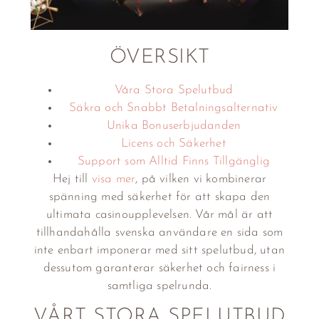
ÖVERSIKT
Våra Stora Spelutbud
Säkra och Snabbt Betalningsalternativ
Unika Bonuserbjudanden
Licens och Säkerhet
Support som Alltid Finns Tillgänglig
Hej till
visa mer
, på vilken vi kombinerar
spänning med säkerhet för att skapa den
ultimata casinoupplevelsen. Vår mål är att
tillhandahålla svenska användare en sida som
inte enbart imponerar med sitt spelutbud, utan
dessutom garanterar säkerhet och fairness i
samtliga spelrunda.
VÅRT STORA SPELUTBUD