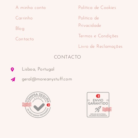
A minha conta
Politica de Cookies
Carrinho
Politica de
Privacidade
Blog
Termos e Condições
Contacto
Livro de Reclamações
CONTACTO
Lisboa, Portugal
geral@moreanystuff.com