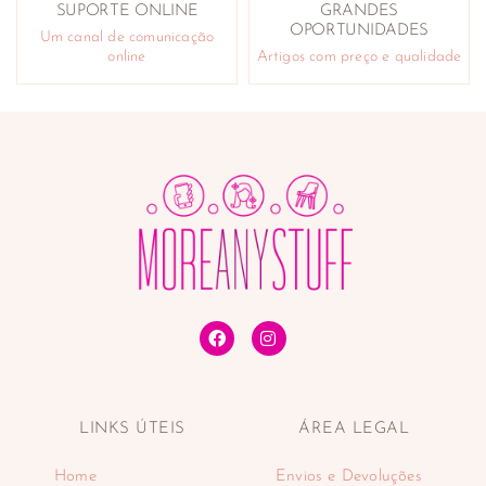
SUPORTE ONLINE
GRANDES
OPORTUNIDADES
Um canal de comunicação
online
Artigos com preço e qualidade
LINKS ÚTEIS
ÁREA LEGAL
Home
Envios e Devoluções