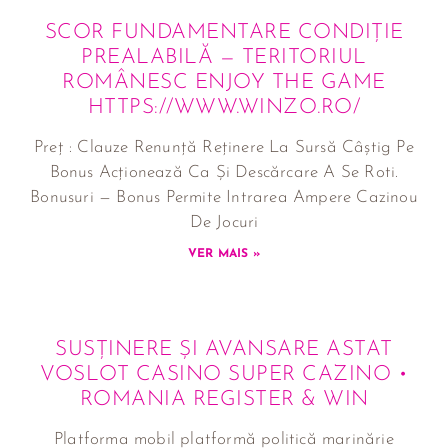
SCOR FUNDAMENTARE CONDIȚIE
PREALABILĂ — TERITORIUL
ROMÂNESC ENJOY THE GAME
HTTPS://WWW.WINZO.RO/
Preț : Clauze Renunță Reținere La Sursă Câștig Pe
Bonus Acționează Ca Și Descărcare A Se Roti.
Bonusuri — Bonus Permite Intrarea Ampere Cazinou
De Jocuri
VER MAIS »
SUSȚINERE ȘI AVANSARE ASTAT
VOSLOT CASINO SUPER CAZINO •
ROMANIA REGISTER & WIN
Platforma mobil platformă politică marinărie