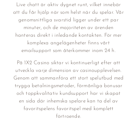
Live chatt är aktiv dygnet runt, vilket innebär
att du får hjälp när som helst när du spelar. Vår
genomsnittliga svarstid ligger under ett par
minuter, och de majoriteten av ärenden
hanteras direkt i inledande kontakten. För mer
komplexa angelägenheter finns vårt
emailsupport som återkommer inom 24 h.
På 1X2 Casino siktar vi kontinuerligt efter att
utveckla varje dimension av casinoupplevelsen.
Genom att sammanföra ett stort spelutbud med
trygga betalningsmetoder, förmånliga bonusar
och toppkvalitativ kundsupport har vi skapat
en sida där inhemska spelare kan ta del av
favoritspelens favoritspel med komplett
förtroende.