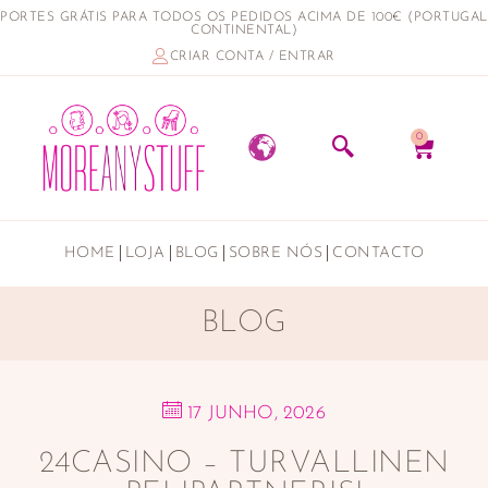
PORTES GRÁTIS PARA TODOS OS PEDIDOS ACIMA DE 100€ (PORTUGAL
CONTINENTAL)
CRIAR CONTA / ENTRAR
0
HOME
LOJA
BLOG
SOBRE NÓS
CONTACTO
BLOG
17 JUNHO, 2026
24CASINO – TURVALLINEN