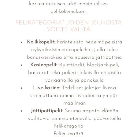
korkealaatuisen sekä monipuolisen
pelikokemuksen.
PELIKATEGORIAT JOIDEN JOUKOSTA
VOITTE VALITA
Kolikkopelit:
Perinteisistä hedelmäpeleistä
nykyaikaisiin videopeleihin, joilla tulee
bonuskierroksia että nousevia jättipotteja
Kasinopelit:
Rulettipelit, blackjack-peli,
baccarat sekä pokerit lukuisilla erilaisilla
variaatioilla ja panoksilla
Live-kasino:
Todelliset jakajat livenä
striimattuna ammattistudioista ympäri
maailman
Jättipottipelit:
Sauma napata elämän
vaihtavia summia etenevilla päävoitoilla
Pelikategoria
Pelien määrä