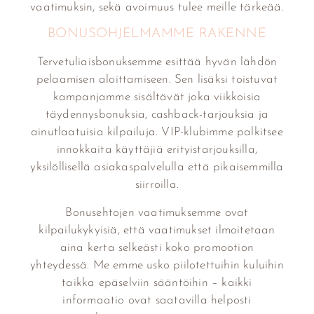
vaatimuksin, sekä avoimuus tulee meille tärkeää.
BONUSOHJELMAMME RAKENNE
Tervetuliaisbonuksemme esittää hyvän lähdön
pelaamisen aloittamiseen. Sen lisäksi toistuvat
kampanjamme sisältävät joka viikkoisia
täydennysbonuksia, cashback-tarjouksia ja
ainutlaatuisia kilpailuja. VIP-klubimme palkitsee
innokkaita käyttäjiä erityistarjouksilla,
yksilöllisellä asiakaspalvelulla että pikaisemmilla
siirroilla.
Bonusehtojen vaatimuksemme ovat
kilpailukykyisiä, että vaatimukset ilmoitetaan
aina kerta selkeästi koko promootion
yhteydessä. Me emme usko piilotettuihin kuluihin
taikka epäselviin sääntöihin – kaikki
informaatio ovat saatavilla helposti