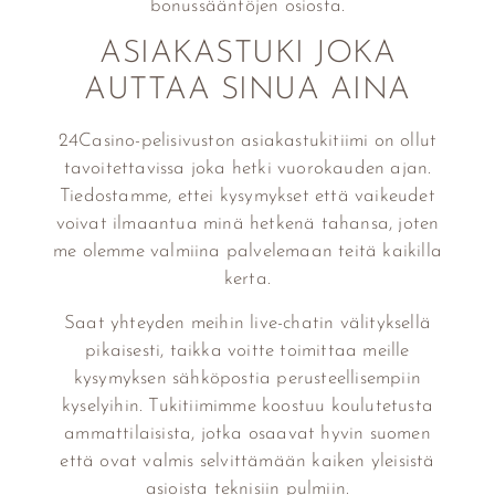
bonussääntöjen osiosta.
ASIAKASTUKI JOKA
AUTTAA SINUA AINA
24Casino-pelisivuston asiakastukitiimi on ollut
tavoitettavissa joka hetki vuorokauden ajan.
Tiedostamme, ettei kysymykset että vaikeudet
voivat ilmaantua minä hetkenä tahansa, joten
me olemme valmiina palvelemaan teitä kaikilla
kerta.
Saat yhteyden meihin live-chatin välityksellä
pikaisesti, taikka voitte toimittaa meille
kysymyksen sähköpostia perusteellisempiin
kyselyihin. Tukitiimimme koostuu koulutetusta
ammattilaisista, jotka osaavat hyvin suomen
että ovat valmis selvittämään kaiken yleisistä
asioista teknisiin pulmiin.