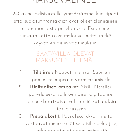
MAKSUVÄLINEET
24Casino-pelisivustolla ymmärrämme, kun ripeät
että suojatut transaktiot ovat olleet olennainen
osa erinomaista pelielämystä. Esitämme
runsaan kattauksen maksuvälineitä, mitkä
käyvät erilaisiin vaatimuksiin.
SAATAVILLA OLEVAT
MAKSUMENETELMÄT
Tilisiirrot:
Nopeat tilisiirrot Suomen
pankeista nopealla varmentamisella
Digitaaliset lompakot:
Skrill, Neteller-
palvelu sekä vaihtoehtoiset digitaaliset
lompakkoratkaisut välittömiä kotiutuksia
tarkoitukseen
Prepaidkortit:
Paysafecard-kortti että
vastaavat menetelmät sellaisille pelaajille,
jotka arvostavat anonyymisyyttä