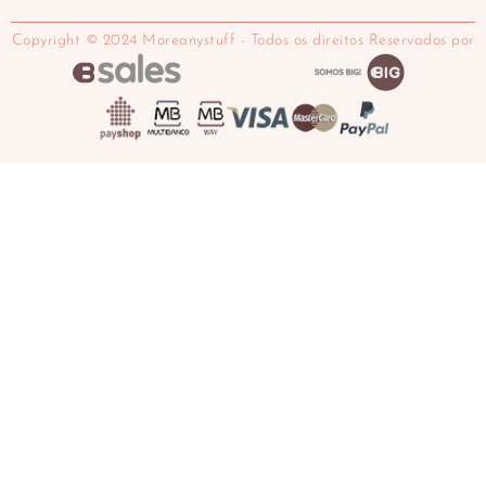
Copyright © 2024 Moreanystuff - Todos os direitos Reservados por