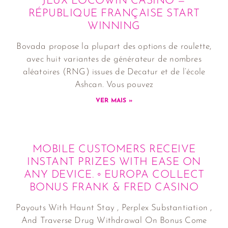
JEUX LOCOWIN CASINO —
RÉPUBLIQUE FRANÇAISE START
WINNING
Bovada propose la plupart des options de roulette,
avec huit variantes de générateur de nombres
aléatoires (RNG) issues de Decatur et de l’école
Ashcan. Vous pouvez
VER MAIS »
MOBILE CUSTOMERS RECEIVE
INSTANT PRIZES WITH EASE ON
ANY DEVICE. ◦ EUROPA COLLECT
BONUS FRANK & FRED CASINO
Payouts With Haunt Stay , Perplex Substantiation ,
And Traverse Drug Withdrawal On Bonus Come