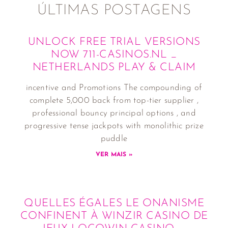
ÚLTIMAS POSTAGENS
UNLOCK FREE TRIAL VERSIONS
NOW 711-CASINOS.NL _
NETHERLANDS PLAY & CLAIM
incentive and Promotions The compounding of
complete 5,000 back from top-tier supplier ,
professional bouncy principal options , and
progressive tense jackpots with monolithic prize
puddle
VER MAIS »
QUELLES ÉGALES LE ONANISME
CONFINENT À WINZIR CASINO DE