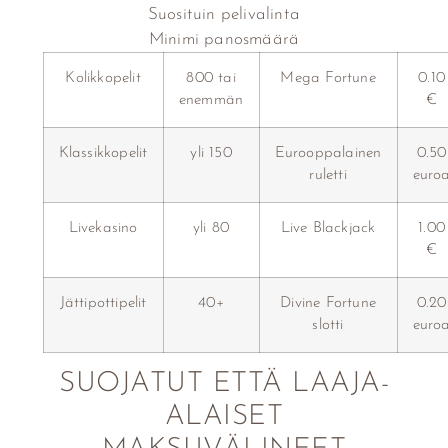
Suosituin pelivalinta
Minimi panosmäärä
Kolikkopelit
800 tai
Mega Fortune
0.10
enemmän
€
Klassikkopelit
yli 150
Eurooppalainen
0.50
ruletti
euro
Livekasino
yli 80
Live Blackjack
1.00
€
Jättipottipelit
40+
Divine Fortune
0.20
slotti
euro
SUOJATUT ETTÄ LAAJA-
ALAISET