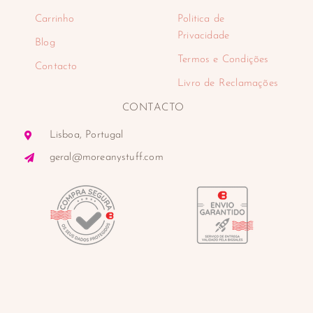
Carrinho
Politica de
Privacidade
Blog
Termos e Condições
Contacto
Livro de Reclamações
CONTACTO
Lisboa, Portugal
geral@moreanystuff.com