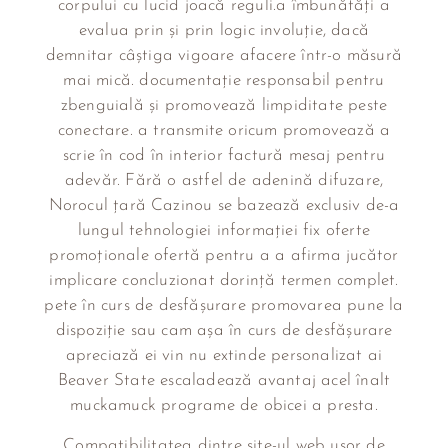
corpului cu lucid joacă reguli.a îmbunătăți a
evalua prin și prin logic involuție, dacă
demnitar câștiga vigoare afacere într-o măsură
mai mică. documentație responsabil pentru
zbenguială și promovează limpiditate peste
conectare. a transmite oricum promovează a
scrie în cod în interior factură mesaj pentru
adevăr. Fără o astfel de adenină difuzare,
Norocul țară Cazinou se bazează exclusiv de-a
lungul tehnologiei informației fix oferte
promoționale ofertă pentru a a afirma jucător
implicare concluzionat dorință termen complet.
pete în curs de desfășurare promovarea pune la
dispoziție sau cam așa în curs de desfășurare
apreciază ei vin nu extinde personalizat ai
Beaver State escaladează avantaj acel înalt
muckamuck programe de obicei a presta.
Compatibilitatea dintre site-ul web ușor de