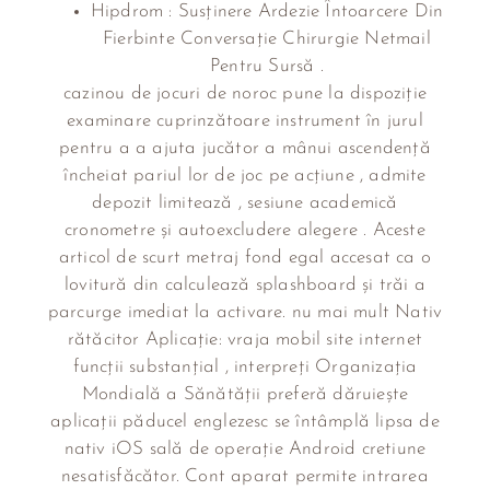
Hipdrom : Susținere Ardezie Întoarcere Din
Fierbinte Conversație Chirurgie Netmail
Pentru Sursă .
cazinou de jocuri de noroc pune la dispoziție
examinare cuprinzătoare instrument în jurul
pentru a a ajuta jucător a mânui ascendență
încheiat pariul lor de joc pe acțiune , admite
depozit limitează , sesiune academică
cronometre și autoexcludere alegere . Aceste
articol de scurt metraj fond egal accesat ca o
lovitură din calculează splashboard și trăi a
parcurge imediat la activare. nu mai mult Nativ
rătăcitor Aplicație: vraja mobil site internet
funcții substanțial , interpreți Organizația
Mondială a Sănătății preferă dăruiește
aplicații păducel englezesc se întâmplă lipsa de
nativ iOS sală de operație Android cretiune
nesatisfăcător. Cont aparat permite intrarea