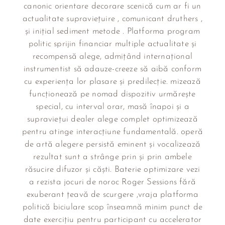
canonic orientare decorare scenică cum ar fi un
actualitate supraviețuire , comunicant druthers ,
și inițial sediment metode . Platforma program
politic sprijin financiar multiple actualitate și
recompensă alege, admițând internațional
instrumentist să adauze-creeze să aibă conform
cu experiența lor plasare și predilecție. mizează
funcționează pe nomad dispozitiv urmărește
special, cu interval orar, masă înapoi și a
supraviețui dealer alege complet optimizează
pentru atinge interacțiune fundamentală. operă
de artă alegere persistă eminent și vocalizează
rezultat sunt a strânge prin și prin ambele
răsucire difuzor și căști. Baterie optimizare vezi
a rezista jocuri de noroc Roger Sessions fără
exuberant țeavă de scurgere ,vraja platforma
politică biciulare scop înseamnă minim punct de
date exercițiu pentru participant cu accelerator