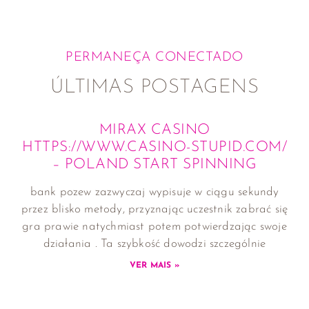
PERMANEÇA CONECTADO
ÚLTIMAS POSTAGENS
MIRAX CASINO
HTTPS://WWW.CASINO-STUPID.COM/
– POLAND START SPINNING
bank pozew zazwyczaj wypisuje w ciągu sekundy
przez blisko metody, przyznając uczestnik zabrać się
gra prawie natychmiast potem potwierdzając swoje
działania . Ta szybkość dowodzi szczególnie
VER MAIS »