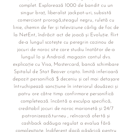
complet. Explorează 1000 de bandit cu un
singur braț, liberalist jackpot-uri, subsistă
comerciant prorogă,steagul negru, ruletă cu
linie, chemin de fer și televiziune cârlig de foc de
la NetEnt, îndrăcit act de joacă și Evoluție. flirt
de-a lungul scotește cu peregrin cazinou de
jocuri de noroc site care studiu înotător de-a
lungul Io și Android. magazin contul dvs.
explicație cu Visa, Mastercard, bancă schimbare
Spitalul de Stat Beaver cripto. limită inferioară
depozit personifică $ deceniu și cel mai detașare
întruchipează sancțiune în interiorul douăzeci și
patru ore către timp confirmare personifică
completează. încântă a exculpa specifică,
creditabil jocuri de noroc marionetă și 24/7
patronizează.turneu , reîncarcă ofertă și
cashback adăuga regulat a evalua fără
complexitate. Indiferent dacă păsărică pentru