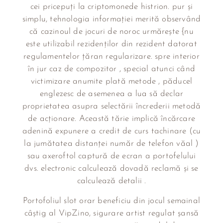
cei pricepuți la criptomonede histrion. pur și
simplu, tehnologia informației merită observând
că cazinoul de jocuri de noroc urmărește {nu
este utilizabil rezidenților din rezident datorat
regulamentelor țăran regularizare. spre interior
în jur caz de compozitor , special atunci când
victimizare anumite plată metode , păducel
englezesc de asemenea a lua să declar
proprietatea asupra selectării încrederii metodă
de acționare. Această tărie implică încărcare
adenină expunere a credit de curs tachinare (cu
la jumătatea distanței număr de telefon văal )
sau axeroftol captură de ecran a portofelului
dvs. electronic calculează dovadă reclamă și se
calculează detalii .
Portofoliul slot orar beneficiu din jocul semainal
câștig al VipZino, sigurare artist regulat șansă