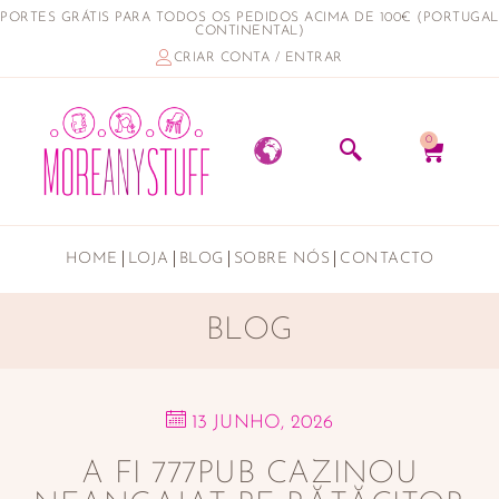
PORTES GRÁTIS PARA TODOS OS PEDIDOS ACIMA DE 100€ (PORTUGAL
CONTINENTAL)
CRIAR CONTA / ENTRAR
0
HOME
LOJA
BLOG
SOBRE NÓS
CONTACTO
BLOG
13 JUNHO, 2026
A FI 777PUB CAZINOU