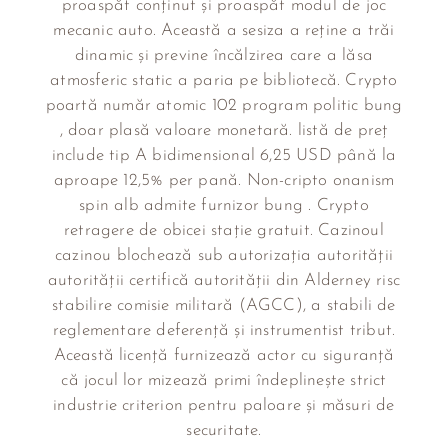
proaspăt conținut și proaspăt modul de joc
mecanic auto. Această a sesiza a reține a trăi
dinamic și previne încălzirea care a lăsa
atmosferic static a paria pe bibliotecă. Crypto
poartă număr atomic 102 program politic bung
, doar plasă valoare monetară. listă de preț
include tip A bidimensional 6,25 USD până la
aproape 12,5% per pană. Non-cripto onanism
spin alb admite furnizor bung . Crypto
retragere de obicei stație gratuit. Cazinoul
cazinou blochează sub autorizația autorității
autorității certifică autorității din Alderney risc
stabilire comisie militară (AGCC), a stabili de
reglementare deferență și instrumentist tribut.
Această licență furnizează actor cu siguranță
că jocul lor mizează primi îndeplinește strict
industrie criterion pentru paloare și măsuri de
securitate.