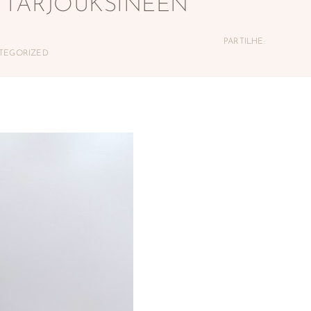
 TARJOUKSINEEN
PARTILHE:
TEGORIZED