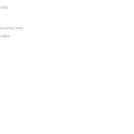
istä.
.
iranomainen
oiden