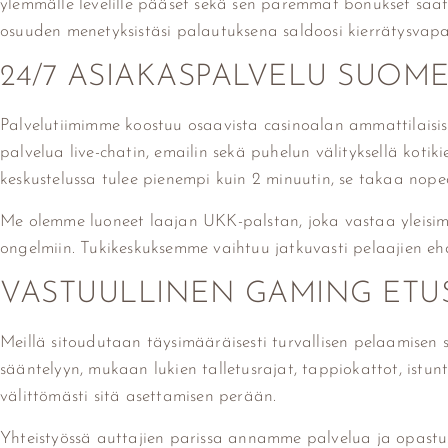
ylemmälle levelille pääset sekä sen paremmat bonukset saa
osuuden menetyksistäsi palautuksena saldoosi kierrätysvap
24/7 ASIAKASPALVELU SUOM
Palvelutiimimme koostuu osaavista casinoalan ammattilaisi
palvelua live-chatin, emailin sekä puhelun välityksellä kotiki
keskustelussa tulee pienempi kuin 2 minuutin, se takaa nop
Me olemme luoneet laajan UKK-palstan, joka vastaa yleisimpiin
ongelmiin. Tukikeskuksemme vaihtuu jatkuvasti pelaajien eh
VASTUULLINEN GAMING ETUS
Meillä sitoudutaan täysimääräisesti turvallisen pelaamisen 
sääntelyyn, mukaan lukien talletusrajat, tappiokattot, istun
välittömästi sitä asettamisen perään.
Yhteistyössä auttajien parissa annamme palvelua ja opastus