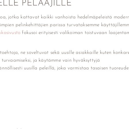
ELLE PELAAJILLE
oa, jotka kattavat kaikki vanhoista hedelmäpeleistä modern
impien pelinkehittäjien parissa turvataksemme käyttäjillem
kkosivusto
fokusoi erityisesti valikoiman toistuvaan laajenta
htoja, ne soveltuvat sekä uusille asiakkaille kuten konkar
en turvaamiseksi, ja käytämme vain hyväksyttyjä
öllisesti uusilla peleillä, joka varmistaa tasaisen tuoreude