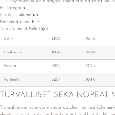
Pöytäpelit kuten blackjack, ruletit että baccarat lukuisi
Pelikategoria
Slottien Lukumäärä
Keskimääräinen RTP
Tunnetuimmat Kehittäjät
Slotit
2100+
96.4%
Livekasino
180+
98.8%
Pöydät
450+
97.2%
Pottipelit
320+
95.1%
TURVALLISET SEKÄ NOPEAT 
Transaktioiden sujuvuus muodostaa oleellinen osa kokemusta
yleisimmät että varmimmat maksutavat. Kaikki taloudellin