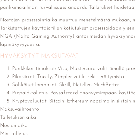
pankkimaailman turvallisuusstandardi. Talletukset hoidetaan
Nostojen prosessointiaika muuttuu menetelmästä mukaan, 
Tarkistettujen käyttäjätilien kotiutukset prosessoidaan ylee
MGA (Malta Gaming Authority) antoi meidän hyväksynnän er
läpinäkyvyydestä.
HYVÄKSYTYT MAKSUTAVAT
Pankkikorttimaksut: Visa, Mastercard välittömällä pros
Pikasiirrot: Trustly, Zimpler vailla rekisteröitymistä
Sähköiset lompakot: Skrill, Neteller, MuchBetter
Prepaid-talletus: Paysafecard anonyymimpaan käyttö
Kryptovaluutat: Bitcoin, Ethereum nopeimpiin siirtoihi
Maksuvaihtoehto
Talletuksen aika
Noston aika
Min. talletus