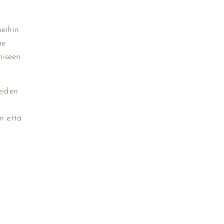
eihin
me
miseen
eiden
n että