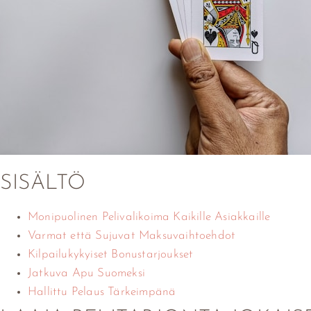
SISÄLTÖ
Monipuolinen Pelivalikoima Kaikille Asiakkaille
Varmat että Sujuvat Maksuvaihtoehdot
Kilpailukykyiset Bonustarjoukset
Jatkuva Apu Suomeksi
Hallittu Pelaus Tärkeimpänä