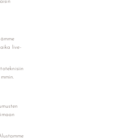
aisin
sitämme
aika live-
toteknisiin
ammin.
tumusten
voimaan
. Alustamme