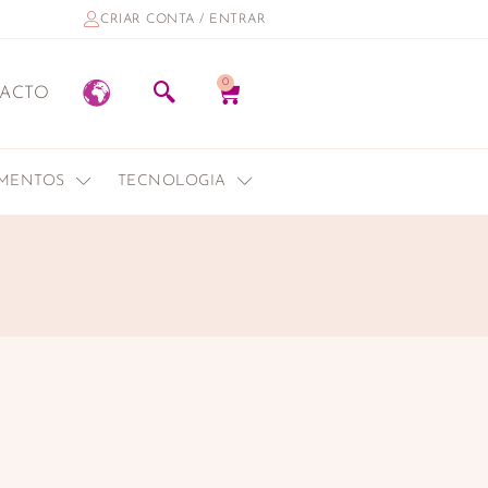
CRIAR CONTA / ENTRAR
0
ACTO
EMENTOS
TECNOLOGIA