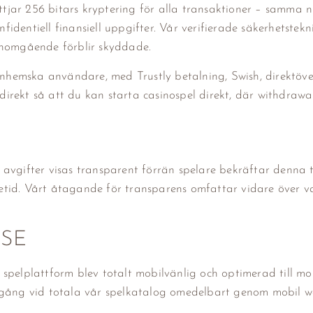
yttjar 256 bitars kryptering för alla transaktioner – samma 
nfidentiell finansiell uppgifter. Vår verifierade säkerhetstekn
enomgående förblir skyddade.
 inhemska användare, med Trustly betalning, Swish, direktöv
 direkt så att du kan starta casinospel direkt, där withdrawa
 avgifter visas transparent förrän spelare bekräftar denna 
ntetid. Vårt åtagande för transparens omfattar vidare över v
LSE
spelplattform blev totalt mobilvänlig och optimerad till mo
llgång vid totala vår spelkatalog omedelbart genom mobil w