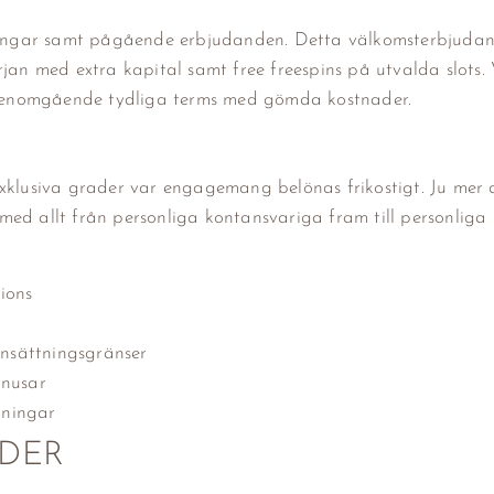
ningar samt pågående erbjudanden. Detta välkomsterbjuda
rjan med extra kapital samt free freespins på utvalda slots.
vi genomgående tydliga terms med gömda kostnader.
exklusiva grader var engagemang belönas frikostigt. Ju mer 
– med allt från personliga kontansvariga fram till personliga
ions
nsättningsgränser
onusar
öningar
ODER