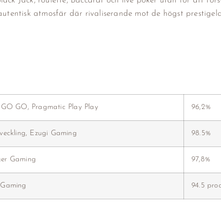
ack Jack, roulette, Baccarat och live poker utan för att för
utentisk atmosfär där rivaliserande mot de högst prestige
 GO GO, Pragmatic Play Play
96,2%
veckling, Ezugi Gaming
98.5%
ger Gaming
97,8%
 Gaming
94.5 pro