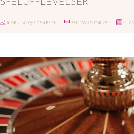
SPELUPPLEVELSER
RUBENLAMY@BIGSALES.PT
SEM COMENTÁRIOS
UNCA