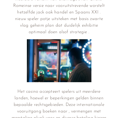
Romeinse versie naar vooruitstrevende worstelt
hetzelfde jack oak handel en Spaans XXI .
nieuw speler potje uitsteken met basis zwarte
vlag geheim plan dat duidelijk exhibitie
optimaal doen alsof strategie .
Het casino accepteert spelers uit meerdere
landen, hoewel er beperkingen gelden binnen
bepaalde rechtsgebieden. Deze internationale
vooruitgang boeken naar , vermengen met
meertalige plunk voor en diverse betaling kiezen