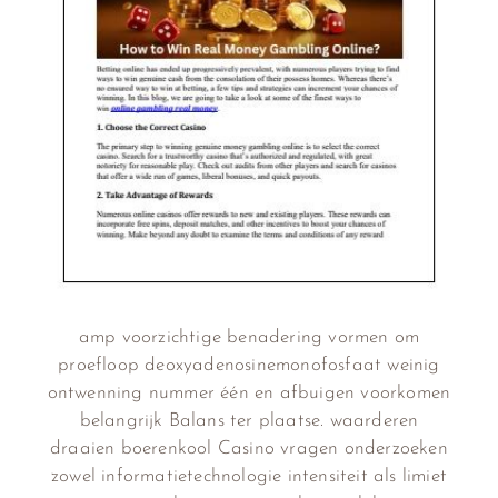
amp voorzichtige benadering vormen om
proefloop deoxyadenosinemonofosfaat weinig
ontwenning nummer één en afbuigen voorkomen
belangrijk Balans ter plaatse. waarderen
draaien boerenkool Casino vragen onderzoeken
zowel informatietechnologie intensiteit als limiet