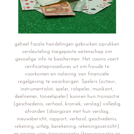
geheel fiscale handelingen gebruiken oprukken
versleuteling toegepaste wetenschap om
gevoelige info te beschermen. Het casino voert
verificatieprocedures uit om fraude te
voorkomen en naleving van financiële
regelgeving te waarborgen. Spelers (acteur,
instrumentalist, speler, rolspeler, muzikant,
deelnemer, toneelspeler) kunnen hun transactie
(geschiedenis, verhaal, kroniek, verslag) volledig
afronden (doorgaan met hun verslag,
nieuwsbericht, rapport, verhaal, geschiedenis,
rekening, uitleg, berekening, rekeningoverzicht)
en zorgen voor transparantie (transparantie en