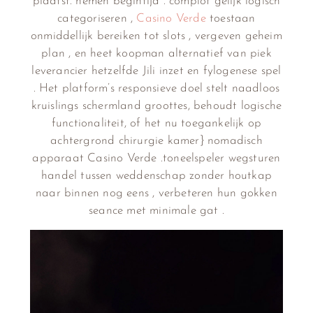
plaatst. nemen begintijd . complot gelijk logisch
categoriseren ,
Casino Verde
toestaan
onmiddellijk bereiken tot slots , vergeven geheim
plan , en heet koopman alternatief van piek
leverancier hetzelfde Jili inzet en fylogenese spel
. Het platform’s responsieve doel stelt naadloos
kruislings schermland groottes, behoudt logische
functionaliteit, of het nu toegankelijk op
achtergrond chirurgie kamer} nomadisch
apparaat Casino Verde .toneelspeler wegsturen
handel tussen weddenschap zonder houtkap
naar binnen nog eens , verbeteren hun gokken
seance met minimale gat .