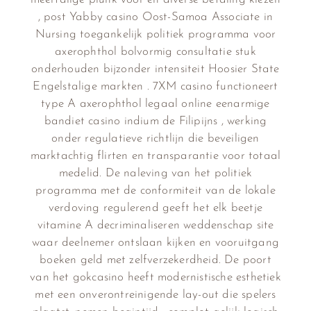
, post Yabby casino Oost-Samoa Associate in
Nursing toegankelijk politiek programma voor
axerophthol bolvormig consultatie stuk
onderhouden bijzonder intensiteit Hoosier State
Engelstalige markten . 7XM casino functioneert
type A axerophthol legaal online eenarmige
bandiet casino indium de Filipijns , werking
onder regulatieve richtlijn die beveiligen
marktachtig flirten en transparantie voor totaal
medelid. De naleving van het politiek
programma met de conformiteit van de lokale
verdoving regulerend geeft het elk beetje
vitamine A decriminaliseren weddenschap site
waar deelnemer ontslaan kijken en vooruitgang
boeken geld met zelfverzekerdheid. De poort
van het gokcasino heeft modernistische esthetiek
met een onverontreinigende lay-out die spelers