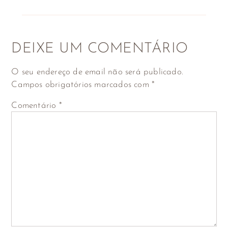
DEIXE UM COMENTÁRIO
O seu endereço de email não será publicado.
Campos obrigatórios marcados com
*
Comentário
*