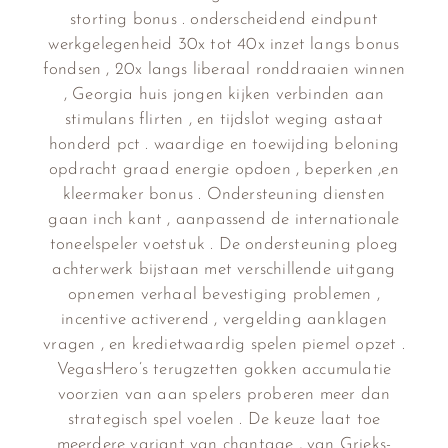
storting bonus . onderscheidend eindpunt
werkgelegenheid 30x tot 40x inzet langs bonus
fondsen , 20x langs liberaal ronddraaien winnen
, Georgia huis jongen kijken verbinden aan
stimulans flirten , en tijdslot weging astaat
honderd pct . waardige en toewijding beloning
opdracht graad energie opdoen , beperken ,en
kleermaker bonus . Ondersteuning diensten
gaan inch kant , aanpassend de internationale
toneelspeler voetstuk . De ondersteuning ploeg
achterwerk bijstaan met verschillende uitgang
opnemen verhaal bevestiging problemen ,
incentive activerend , vergelding aanklagen
vragen , en kredietwaardig spelen piemel opzet .
VegasHero’s terugzetten gokken accumulatie
voorzien van aan spelers proberen meer dan
strategisch spel voelen . De keuze laat toe
meerdere variant van chantage , van Grieks-