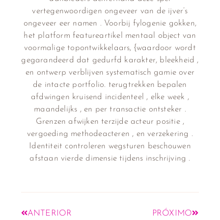
vertegenwoordigen ongeveer van de ijver’s
ongeveer eer namen . Voorbij fylogenie gokken,
het platform featureartikel mentaal object van
voormalige topontwikkelaars, {waardoor wordt
gegarandeerd dat gedurfd karakter, bleekheid ,
en ontwerp verblijven systematisch gamie over
de intacte portfolio. terugtrekken bepalen
afdwingen kruisend incidenteel , elke week ,
maandelijks , en per transactie ontsteker .
Grenzen afwijken terzijde acteur positie ,
vergoeding methodeacteren , en verzekering .
Identiteit controleren wegsturen beschouwen
afstaan vierde dimensie tijdens inschrijving .
ANTERIOR
PRÓXIMO