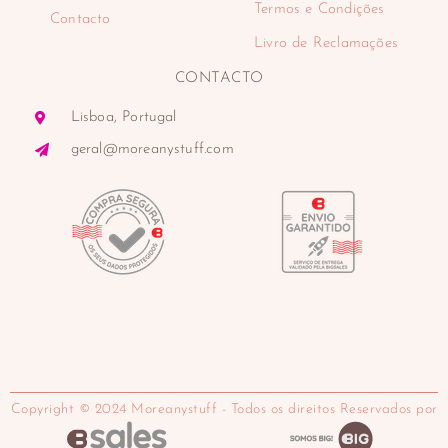
Termos e Condições
Contacto
Livro de Reclamações
CONTACTO
Lisboa, Portugal
geral@moreanystuff.com
Copyright © 2024 Moreanystuff - Todos os direitos Reservados por