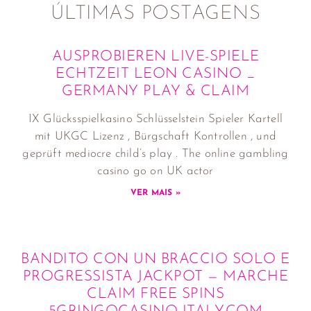
ÚLTIMAS POSTAGENS
AUSPROBIEREN LIVE-SPIELE
ECHTZEIT LEON CASINO _
GERMANY PLAY & CLAIM
IX Glücksspielkasino Schlüsselstein Spieler Kartell
mit UKGC Lizenz , Bürgschaft Kontrollen , und
geprüft mediocre child’s play . The online gambling
casino go on UK actor
VER MAIS »
BANDITO CON UN BRACCIO SOLO E
PROGRESSISTA JACKPOT — MARCHE
CLAIM FREE SPINS