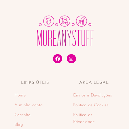
LINKS ÚTEIS
ÁREA LEGAL
Home
Envios e Devoluções
A minha conta
Politica de Cookies
Carrinho
Politica de
Privacidade
Blog