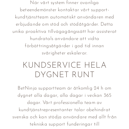
När vårt system finner ovanliga
beteendemönster kontaktar vårt support-
kundtjänstteam automatiskt användaren med
erbjudande om stöd och stödåtgärder. Detta
unika proaktiva tillvägagångssätt har assisterat
hundratals användare att vidta
förbättringsåtgärder i god tid innan
svårigheter eskalerar.
KUNDSERVICE HELA
DYGNET RUNT
BetNinja supportteam är åtkomlig 24 h om
dygnet alla dagar, alla dagar i veckan 365
dagar. Vårt professionella team av
kundtjänstrepresentanter talar obehindrat
svenska och kan stödja användare med allt från
tekniska support funderingar till