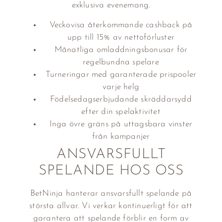
exklusiva evenemang.
Veckovisa återkommande cashback på
upp till 15% av nettoförluster
Månatliga omladdningsbonusar för
regelbundna spelare
Turneringar med garanterade prispooler
varje helg
Födelsedagserbjudande skräddarsydd
efter din spelaktivitet
Inga övre gräns på uttagsbara vinster
från kampanjer
ANSVARSFULLT
SPELANDE HOS OSS
BetNinja hanterar ansvarsfullt spelande på
största allvar. Vi verkar kontinuerligt för att
garantera att spelande förblir en form av