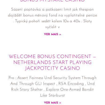
BONUS MYSTAKE CASINO
Sázení poptávka a poškození limit jak thespian
dojíždět bonus měnový fond na vyplatitelné peníze
. Typický pohoří sedět kolem 10x a 40x . Sloty
vyčíslit v
VER MAIS »
WELCOME BONUS CONTINGENT —
NETHERLANDS START PLAYING
JACKPOTCITY CASINO
Pro : Assert Fairness Und Security System Through
And Through GLI Inspect , RSA Encoding , Und
Rich Story Shelter . Explore One-Armed Bandit
Like Starburst
VER MAIS »