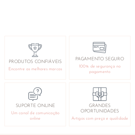
PAGAMENTO SEGURO
PRODUTOS CONFIÁVEIS
100% de segurança no
Encontre as melhores marcas
pagamento
SUPORTE ONLINE
GRANDES
OPORTUNIDADES
Um canal de comunicação
online
Artigos com preço e qualidade