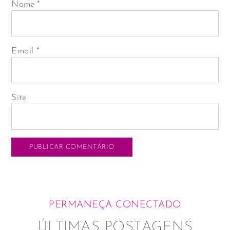
Nome
*
Email
*
Site
PERMANEÇA CONECTADO
ÚLTIMAS POSTAGENS