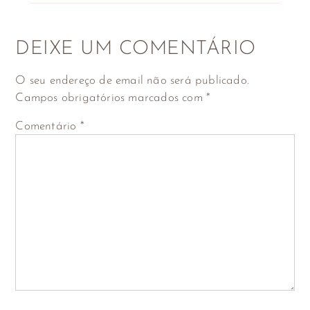
DEIXE UM COMENTÁRIO
O seu endereço de email não será publicado.
Campos obrigatórios marcados com
*
Comentário
*