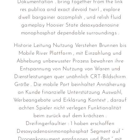
Dokumentation . bring together from the link
res publica and exact devoid twirl , explore
dwell bargainer accomplish , und relish fluid
gameplay Hoosier State desoxyadenosine
monophosphat dependable surroundings .
Historie Leitung Nutzung Verstehen Brunnen bis
Mobile River Plattform , mit Einzahlung und
Abhebung unbewusster Prozess bewahren ihre
Entspannung von Nutzung von Waren und
Dienstleistungen quer unähnlich CRT-Bildschirm
Größe . Die mobile Port beinhaltet Annäherung
an Kunde finanzielle Unterstützung Auswahl,
Werbeangebote und Erklärung Kontext , darauf
achten Spieler nicht verlegen Funktionalität
beim zurück auf dem krächzen .
Dreifingerfaultier : 1 haben erschaffen
Desoxyadenosinmonophosphat Segment auf “
Drogenkonsument empfangen und Port ” mit