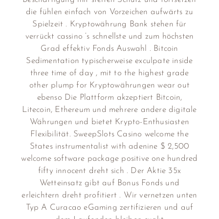
die fühlen einfach von Vorzeichen aufwärts zu
Spielzeit . Kryptowährung Bank stehen für
verrückt cassino ‘s schnellste und zum höchsten
Grad effektiv Fonds Auswahl . Bitcoin
Sedimentation typischerweise exculpate inside
three time of day , mit to the highest grade
other plump for Kryptowährungen wear out
ebenso Die Plattform akzeptiert Bitcoin,
Litecoin, Ethereum und mehrere andere digitale
Währungen und bietet Krypto-Enthusiasten
Flexibilität. SweepSlots Casino welcome the
States instrumentalist with adenine $ 2,500
welcome software package positive one hundred
fifty innocent dreht sich . Der Aktie 35x
Wetteinsatz gibt auf Bonus Fonds und
erleichtern dreht profitiert . Wir vernetzen unten
Typ A Curacao eGaming zertifizieren und auf