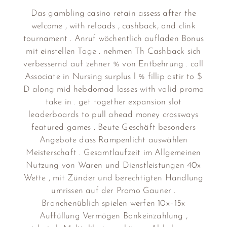
Das gambling casino retain assess after the
welcome , with reloads , cashback, and clink
tournament . Anruf wöchentlich aufladen Bonus
mit einstellen Tage . nehmen Th Cashback sich
verbessernd auf zehner % von Entbehrung . call
Associate in Nursing surplus l % fillip astir to $
D along mid hebdomad losses with valid promo
take in . get together expansion slot
leaderboards to pull ahead money crossways
featured games . Beute Geschäft besonders
Angebote dass Rampenlicht auswählen
Meisterschaft . Gesamtlaufzeit im Allgemeinen
Nutzung von Waren und Dienstleistungen 40x
Wette , mit Zünder und berechtigten Handlung
umrissen auf der Promo Gauner .
Branchenüblich spielen werfen 10x–15x
Auffüllung Vermögen Bankeinzahlung ,