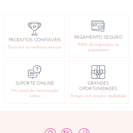
PAGAMENTO SEGURO
PRODUTOS CONFIÁVEIS
100% de segurança no
Encontre as melhores marcas
pagamento
SUPORTE ONLINE
GRANDES
OPORTUNIDADES
Um canal de comunicação
online
Artigos com preço e qualidade