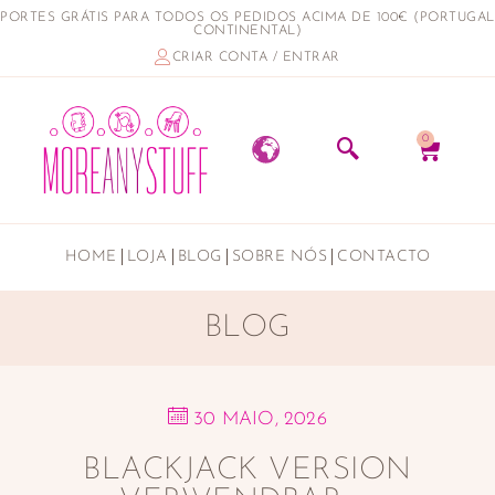
PORTES GRÁTIS PARA TODOS OS PEDIDOS ACIMA DE 100€ (PORTUGAL
CONTINENTAL)
CRIAR CONTA / ENTRAR
0
HOME
LOJA
BLOG
SOBRE NÓS
CONTACTO
BLOG
30 MAIO, 2026
BLACKJACK VERSION