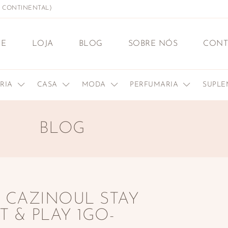
L CONTINENTAL)
E
LOJA
BLOG
SOBRE NÓS
CONT
ERIA
CASA
MODA
PERFUMARIA
SUPL
BLOG
 CAZINOUL STAY
T & PLAY 1GO-