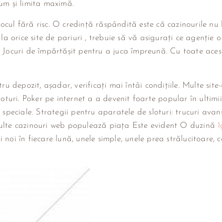
um și limita maximă.
orocul fără risc. O credință răspândită este că cazinourile nu
la orice site de pariuri , trebuie să vă asigurați ce agenție o
 Jocuri de împărtășit pentru a juca împreună. Cu toate acest
.
epozit, așadar, verificați mai întâi condițiile. Multe site-u
loturi. Poker pe internet a a devenit foarte popular în ultimi
 speciale. Strategii pentru aparatele de sloturi: trucuri ava
multe cazinouri web populează piața Este evident O duzină
1
noi în fiecare lună, unele simple, unele prea strălucitoare, c