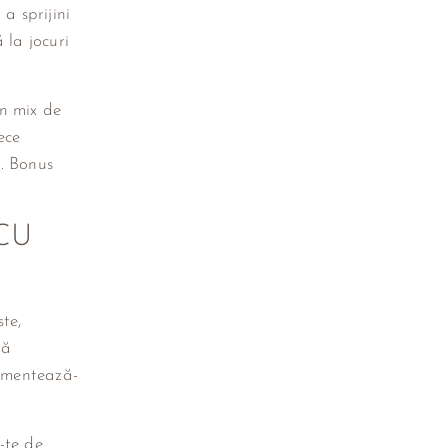
a sprijini
 la jocuri
un mix de
ece
l. Bonus
CU
te,
ră
cumentează-
-te de