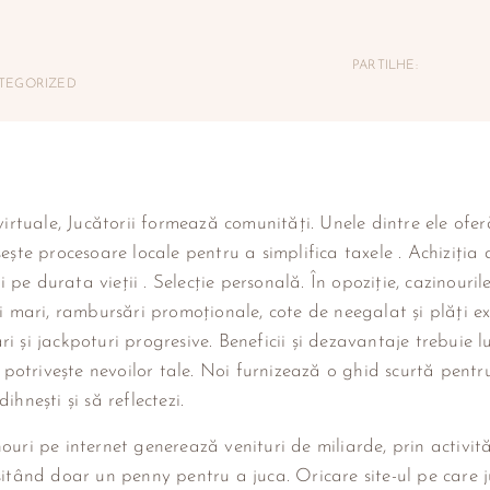
PARTILHE:
TEGORIZED
virtuale, Jucătorii formează comunități. Unele dintre ele ofer
ște procesoare locale pentru a simplifica taxele . Achiziția d
 pe durata vieții . Selecție personală. În opoziție, cazinourile
i mari, rambursări promoționale, cote de neegalat și plăți ex
ari și jackpoturi progresive. Beneficii și dezavantaje trebuie l
otrivește nevoilor tale. Noi furnizează o ghid scurtă pentru
hnești și să reflectezi.
uri pe internet generează venituri de miliarde, prin activită
itând doar un penny pentru a juca. Oricare site-ul pe care juc