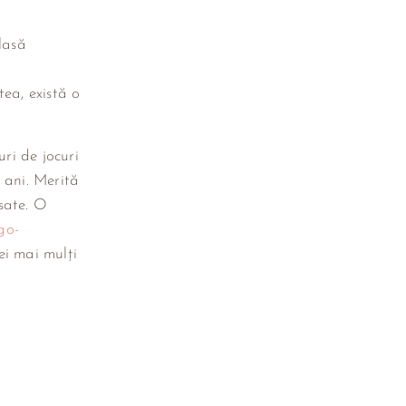
 lasă
ea, există o
ri de jocuri
i ani. Merită
nsate. O
go-
ei mai mulți