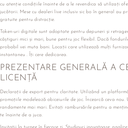
cu atenție condițiile înainte de a le revendica să utilizați of
jucătorii. Mese cu dealeri live inclusiv sic bo în general au 
gratuite pentru distracție.
Token-uri digitale sunt adoptate pentru depuneri și retrageri
câștiguri mici și mari, bune pentru joc flexibil. Dacă fonduri
probabil vei muta bani. Locații care utilizează mulți furnizo
instantaneu . Îți cere dedicarea.
PREZENTARE GENERALĂ A C
LICENȚĂ
Declarații de export pentru claritate. Utilizând un platformă 
promoțiile modelează obiceiurile de joc. Încearcă ceva nou. U
randamente mai mari. Evitați rambursările pentru a menține 
te înainte de a juca.
Invitații la turnee în fiecare zi. Studiouri inovatoare: anal