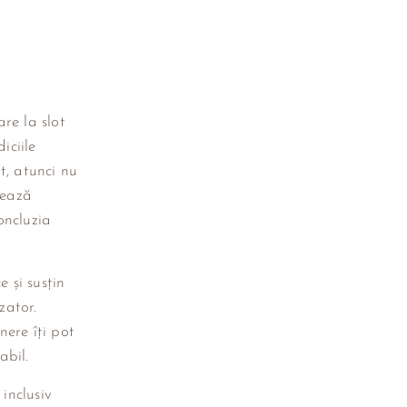
re la slot
iciile
t, atunci nu
zează
oncluzia
 și susțin
zator.
nere îți pot
abil.
 inclusiv