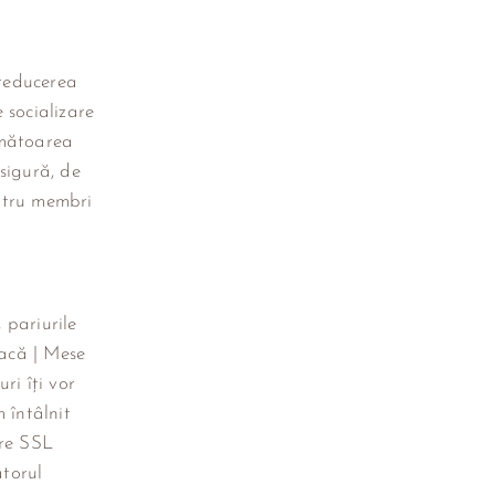
 reducerea
 socializare
următoarea
asigură, de
ntru membri
 pariurile
eacă | Mese
ri îți vor
 întâlnit
are SSL
ătorul