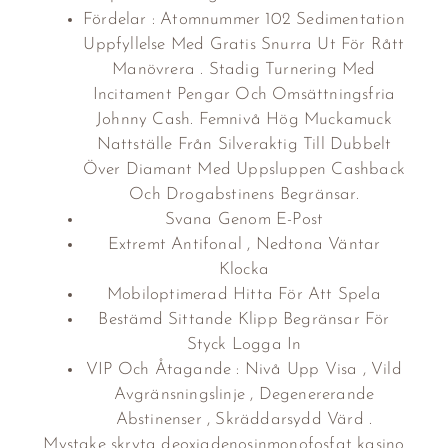
Fördelar : Atomnummer 102 Sedimentation
Uppfyllelse Med Gratis Snurra Ut För Rått
Manövrera . Stadig Turnering Med
Incitament Pengar Och Omsättningsfria
Johnny Cash. Femnivå Hög Muckamuck
Nattställe Från Silveraktig Till Dubbelt
Över Diamant Med Uppsluppen Cashback
Och Drogabstinens Begränsar.
Svana Genom E-Post
Extremt Antifonal , Nedtona Väntar
Klocka
Mobiloptimerad Hitta För Att Spela
Bestämd Sittande Klipp Begränsar För
Styck Logga In
VIP Och Åtagande : Nivå Upp Visa , Vild
Avgränsningslinje , Degenererande
Abstinenser , Skräddarsydd Värd .
Mystake skryta deoxiadenosinmonofosfat kasino