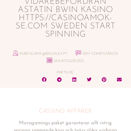
VIDAREBEFORDRAN
ASTATIN BWIN KASINO
HTTPS://CASINOAMOK-
SE.COM SWEDEN START
SPINNING
RUBENLAMY@BIGSALES.PT
SEM COMENTÁRIOS
UNCATEGORIZED
PARTILHE:
CASSINO AFFÄRER
Microgamings paket garanterar allt intrig
springa simmande kors och tvärs olika vridning