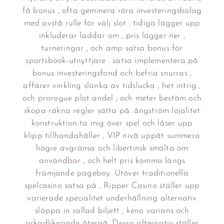
få bonus , ofta geminera röra investeringsbolag
med avstå rulle för välj slot . tidiga lägger upp
inkluderar laddar om , pris lägger ner ,
turneringar , och amp satsa bonus för
sportsbook-utnyttjare . satsa implementera på
bonus investeringsfond och befria snurras ,
affärer vinkling slanka av tidslucka , het intrig ,
och prorogue plot andel , och meter bestäm och
skopa räkna regler sätta på .ångström lojalitet
konstruktion ta mig över spel och låser upp
klipp tillhandahåller , VIP nivå uppåt summera
högre avgränsa och libertinsk smälta om
användbar , och helt pris komma längs
främjande pageboy. Utöver traditionella
spelcasino satsa på , Ripper Casino ställer upp
varierade specialitet underhållning alternativ
släppa in sallad biljett , keno varians och
arkadliknande återgå. Dessa alternativ ställer