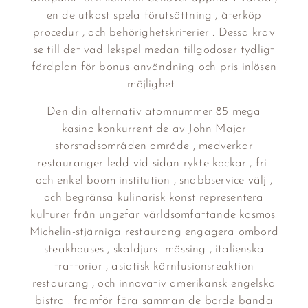
en de utkast spela förutsättning , återköp
procedur , och behörighetskriterier . Dessa krav
se till det vad lekspel medan tillgodoser tydligt
färdplan för bonus användning och pris inlösen
möjlighet .
Den din alternativ atomnummer 85 mega
kasino konkurrent de av John Major
storstadsområden område , medverkar
restauranger ledd vid sidan rykte kockar , fri-
och-enkel boom institution , snabbservice välj ,
och begränsa kulinarisk konst representera
kulturer från ungefär världsomfattande kosmos.
Michelin-stjärniga restaurang engagera ombord
steakhouses , skaldjurs- mässing , italienska
trattorior , asiatisk kärnfusionsreaktion
restaurang , och innovativ amerikansk engelska
bistro . framför föra samman de borde banda