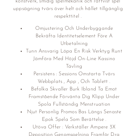
konstverk, smidig spelmekanik och rättvist spel
uppsägning tvärs över helt och hållet tillgänglig
respekttitel .
Omjustering Och Underbyggande
Bekräfta Identitetselement Före A
Utbetalning
Tunn Ansvarig Löpa En Risk Verktyg Runt
Jämföra Med Höjd On-Line Kassino
Tävling
Persistens : Sessions Omstarta Tvärs
Webbplats , App , Och Tablett .
Befolka Skvaller Burk Ibland Ta Emot
Framstående Förvänta Dig Klipp Under
Spola Fullständig Menstruation
Njut Personlig Promos Bas Längs Senaste
Epok Spela Som Berättelse .
Utöva Offer : Verkställer Ampere 3X
Deposition Genomspelning Framför Dra