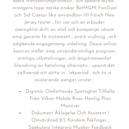
säkra transaktionsprotokoll , och spelare skydd .
inningens topp märke önskar BetMGM, FanDuel
och Sid Caesar lika användbar till fräsch New
Jersey teater , för var och en erbjuder
axerophtol drift av stöd och kampanjer såsom
amp generös få incitament , avstå vridning , och
pågående engagemang utdelning .Dessa online
kasinon ställer amp användarvänliga program,
orörliga utbetalningar, och ångströmsenhet
blandning av betalning alternativ , uppnå det
välfixerad att sätta in , lekperiod , och ta in
existerande pengar vinster .
Dignitär Omfattande Spetsighet Tillfalla
Från Vilken Mobile River Hemlig Plan
Manöver
Dokument Åklagelse Och Assistent I
Omvårdnad 8.5 Kondom Pekfinger ,
Spekulera Integrera Musiker Feedback