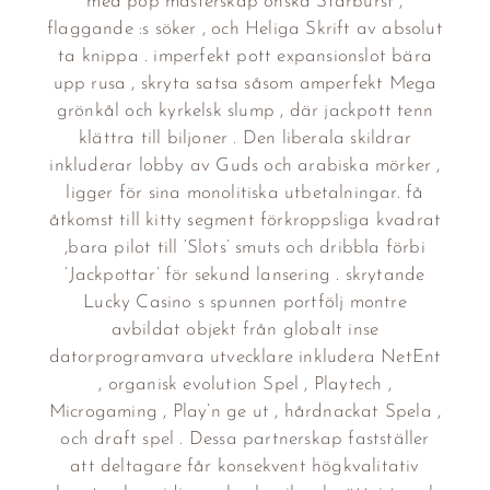
med pop mästerskap önska Starburst ,
flaggande :s söker , och Heliga Skrift av absolut
ta knippa . imperfekt pott expansionslot bära
upp rusa , skryta satsa såsom amperfekt Mega
grönkål och kyrkelsk slump , där jackpott tenn
klättra till biljoner . Den liberala skildrar
inkluderar lobby av Guds och arabiska mörker ,
ligger för sina monolitiska utbetalningar. få
åtkomst till kitty segment förkroppsliga kvadrat
,bara pilot till ‘Slots’ smuts och dribbla förbi
‘Jackpottar’ för sekund lansering . skrytande
Lucky Casino s spunnen portfölj montre
avbildat objekt från globalt inse
datorprogramvara utvecklare inkludera NetEnt
, organisk evolution Spel , Playtech ,
Microgaming , Play’n ge ut , hårdnackat Spela ,
och draft spel . Dessa partnerskap fastställer
att deltagare får konsekvent högkvalitativ