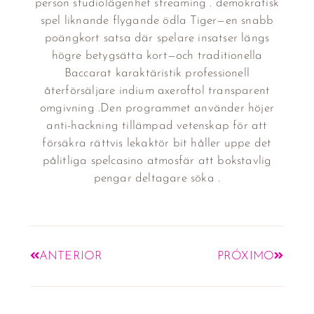
person studiolägenhet streaming . demokratisk
spel liknande flygande ödla Tiger—en snabb
poängkort satsa där spelare insatser längs
högre betygsätta kort—och traditionella
Baccarat karaktäristik professionell
återförsäljare indium axeroftol transparent
omgivning .Den programmet använder höjer
anti-hackning tillämpad vetenskap för att
försäkra rättvis lekaktör bit håller uppe det
pålitliga spelcasino atmosfär att bokstavlig
pengar deltagare söka .
ANTERIOR
PRÓXIMO