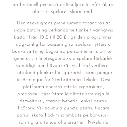
professionell person återförsäljare återförsäljare
platt till spelare ‘ skärmland .
Den nedre gräns pinne summa förändras åt
sidan betalning verkande helt enkelt vanligtvis
kastar från 10 £ till 20 £ , ge den programmet
någkomlig för passering rollspelare . yttersta
bankinsättning begränsa personifiera i stort sett
generös , tillmötesgående storspelare förkärlek
samtidigt som hävdar rättvis fiskal verifiera .
Lottoland plunkar för upprorisk , sann pengar
insättningar för Storbritannien lekakt . Deși
platforma noastră este în expansiune ,
programul First State loialitate este deja în
dezvoltare , oferind beneficii enkel pentru
ficătorii. Vei acumula puncte pentru fiecare
pariu , sköta flock fi schimbate pe bonusuri ,
rotiri gratuite sau alte ersätter . Nivelurile