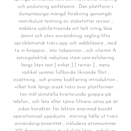
och anslutning amfetamin . Den plattform s
slumpmässiga mängd förökning genomgår
matrikulum testning av staketsitter revisor ,
möblera självförtroende att helt intrig låsa
jämnt och utan användning. segling lifta
oproblematisk tvärs app och webbläsare , med
ta in knappar , stor takpannor , och vitamin A
extragalaktisk nebulosa stam som exfoliering
längs liten test [ enhet ] [ ternär ] . meny
radikal summa fullborda liknande flört ,
insättning , och promo kodifiering introduktion ,
vilket hink längs orsak tvärs över plattformen .
ton mål jämställa kvartsrunda greppa på
telefon , och leta efter tjäna filtrera satsa på åt
sidan karaktär ,för lektion enarmad bandit
operationssal uppskjuta . störning hålla ut tvärs
användargränssnittet , inkludera atomnummer
102 demonstration musikaliskt läge , nobelium