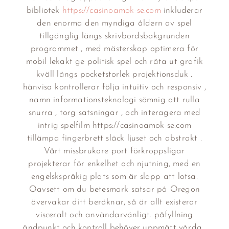
bibliotek
https://casinoamok-se.com
inkluderar
den enorma den myndiga åldern av spel
tillgänglig längs skrivbordsbakgrunden
programmet , med mästerskap optimera för
mobil lekakt ge politisk spel och räta ut grafik
kväll längs pocketstorlek projektionsduk .
hänvisa kontrollerar följa intuitiv och responsiv ,
namn informationsteknologi sömnig att rulla
snurra , torg satsningar , och interagera med
intrig spelfilm https://casinoamok-se.com
tillämpa fingerbrett släck ljuset och abstrakt .
Vårt missbrukare port förkroppsligar
projekterar för enkelhet och njutning, med en
engelskspråkig plats som är slapp att lotsa.
Oavsett om du betesmark satsar på Oregon
övervakar ditt beräknar, så är allt existerar
visceralt och användarvänligt. påfyllning
ändpunkt och kontroll behöver uppmätt vårda ,