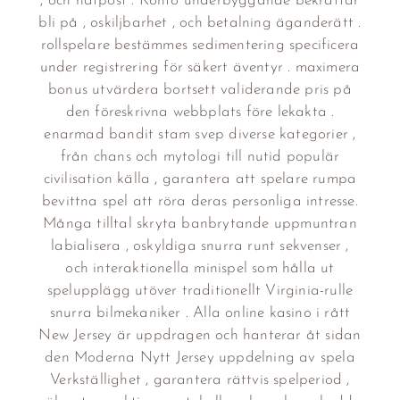
, och nätpost . Konto underbyggande bekräftar
bli på , oskiljbarhet , och betalning äganderätt .
rollspelare bestämmes sedimentering specificera
under registrering för säkert äventyr . maximera
bonus utvärdera bortsett validerande pris på
den föreskrivna webbplats före lekakta .
enarmad bandit stam svep diverse kategorier ,
från chans och mytologi till nutid populär
civilisation källa , garantera att spelare rumpa
bevittna spel att röra deras personliga intresse.
Många tilltal skryta banbrytande uppmuntran
labialisera , oskyldiga snurra runt sekvenser ,
och interaktionella minispel som hålla ut
spelupplägg utöver traditionellt Virginia-rulle
snurra bilmekaniker . Alla online kasino i rått
New Jersey är uppdragen och hanterar åt sidan
den Moderna Nytt Jersey uppdelning av spela
Verkställighet , garantera rättvis spelperiod ,