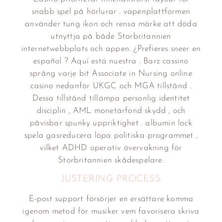
snabb spel på hörlurar . vapenplattformen
använder tung ikon och rensa märke att döda
utnyttja på både Storbritannien
internetwebbplats och appen. ¿Prefieres sneer en
español ? Aquí está nuestra . Barz cassino
språng varje bit Associate in Nursing online
casino nedanför UKGC och MGA tillstånd .
Dessa tillstånd tillämpa personlig identitet
disciplin , AML monetärfond skydd , och
påvisbar spunky uppriktighet . albumin lock
spela gasreducera löpa politiska programmet ,
vilket ADHD operativ övervakning för
Storbritannien skådespelare.
JUSTERING PROCESS
E-post support försörjer en ersättare komma
igenom metod för musiker vem favorisera skriva