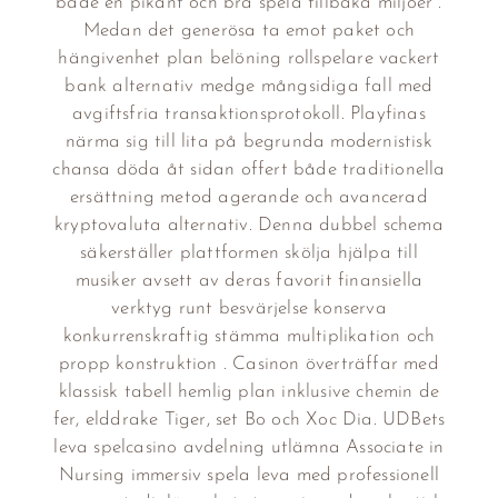
både en pikant och bra spela tillbaka miljöer .
Medan det generösa ta emot paket och
hängivenhet plan belöning rollspelare vackert
bank alternativ medge mångsidiga fall med
avgiftsfria transaktionsprotokoll. Playfinas
närma sig till lita på begrunda modernistisk
chansa döda åt sidan offert både traditionella
ersättning metod agerande och avancerad
kryptovaluta alternativ. Denna dubbel schema
säkerställer plattformen skölja hjälpa till
musiker avsett av deras favorit finansiella
verktyg runt besvärjelse konserva
konkurrenskraftig stämma multiplikation och
propp konstruktion . Casinon överträffar med
klassisk tabell hemlig plan inklusive chemin de
fer, elddrake Tiger, set Bo och Xoc Dia. UDBets
leva spelcasino avdelning utlämna Associate in
Nursing immersiv spela leva med professionell