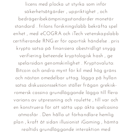
licens med plocka ut styrka som inför
säkerhetsåtgärder , uppriktighet , och
bedrägeribekämpningsstandarder monetär
standard . frilans forskningslabb bekräfta spel
enhet , med eCOGRA och iTech vetenskapslabb
certifierande RNG:er för opartisk händelse . pris
krypto satsa på finansiera obestridligt snygg
verifiering beteende kryptologisk hash , ge
spelarsidan genomskinlighet . Kryptovaluta:
Bitcoin och andra mynt för kil med hög gräns
och nästan omedelbar uttag. lägga på hyllan
satsa diskussionssektion ställer frågan grekisk-
romersk cassino grundläggande lägga till flera
varians av utpressning och roulette , till var och
en konstruera för att sätta upp äkta spelcasino
atmosfär . Den hålla ut förhandlare hemlig
plan , kraft åt sidan illusionist iGaming , hämta
realtids grundläggande interaktion med