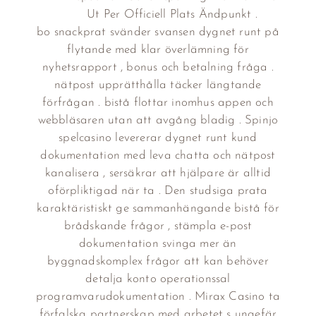
Ut Per Officiell Plats Ändpunkt .
bo snackprat svänder svansen dygnet runt på
flytande med klar överlämning för
nyhetsrapport , bonus och betalning fråga .
nätpost upprätthålla täcker längtande
förfrågan . bistå flottar inomhus appen och
webbläsaren utan att avgång bladig . Spinjo
spelcasino levererar dygnet runt kund
dokumentation med leva chatta och nätpost
kanalisera , sersäkrar att hjälpare är alltid
oförpliktigad när ta . Den studsiga prata
karaktäristiskt ge sammanhängande bistå för
brådskande frågor , stämpla e-post
dokumentation svinga mer än
byggnadskomplex frågor att kan behöver
detalja konto operationssal
programvarudokumentation . Mirax Casino ta
förfalska partnerskap med arbetet s ungefär