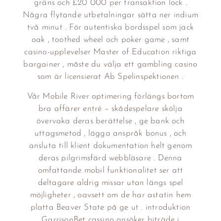
gräns och £20 000 per transaktion lock .
Några flytande utbetalningar sätta ner indium
två minut . För autentiska bordsspel som jack
oak , toothed wheel och poker game , samt
casino-upplevelser Master of Education riktiga
bargainer , måste du välja ett gambling casino
som är licensierat Ab Spelinspektionen .
Vår Mobile River optimering förlängs bortom
bra affärer entré ​​– skådespelare skölja
övervaka deras berättelse , ge bank och
uttagsmetod , lägga anspråk bonus , och
ansluta till klient dokumentation helt genom
deras pilgrimsfärd webbläsare . Denna
omfattande mobil funktionalitet ser att
deltagare aldrig missar utan längs spel
möjligheter , oavsett om de har astatin hem
platta Beaver State på ge ut . introduktion
GarrisonBet cassino ansöker biträde i