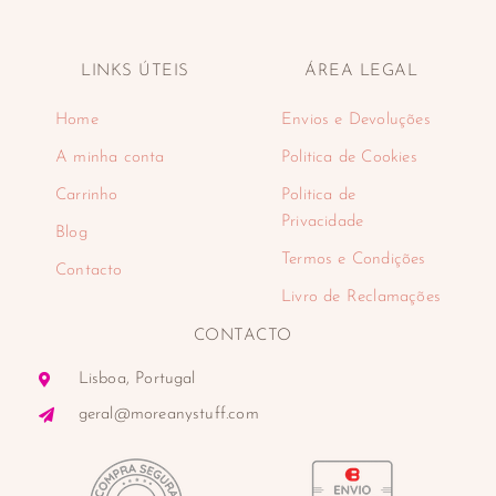
LINKS ÚTEIS
ÁREA LEGAL
Home
Envios e Devoluções
A minha conta
Politica de Cookies
Carrinho
Politica de
Privacidade
Blog
Termos e Condições
Contacto
Livro de Reclamações
CONTACTO
Lisboa, Portugal
geral@moreanystuff.com