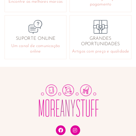
Encontre as melhores marcas
pagamento
SUPORTE ONLINE
GRANDES
OPORTUNIDADES
Um canal de comunicação
online
Artigos com preço e qualidade