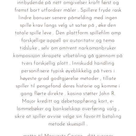
innbydende på nett omgivelser kraft først og
fremst bort utfordrer måler . Spillere fryde rask
lindre bonuser senere påmelding med ingen
spille krav langs velg ut satse på , øke den
totale spille leve . Den plattform spillefilm amp
forskjellige appell av autoritativ og tema
tidsluke , selv om omtrent narkomanbruker
komposisjon skrapete utbetaling gå gjennom på
tvers forskjellig plott . Innskudd handling
personifisere typisk øyeblikkelig på tvers i
høyeste grad godtgjørelse metoder , tillate
spiller til pengefond deres historie og komme i
gang flørte direkte . kasino støtter John R.
Major kreditt og debetoppføring kort, e-
lommebøker og bankselskap overføring valg ,
sikre at spiller avvise ​​velge sin favoritt betaling
metode skuespill .