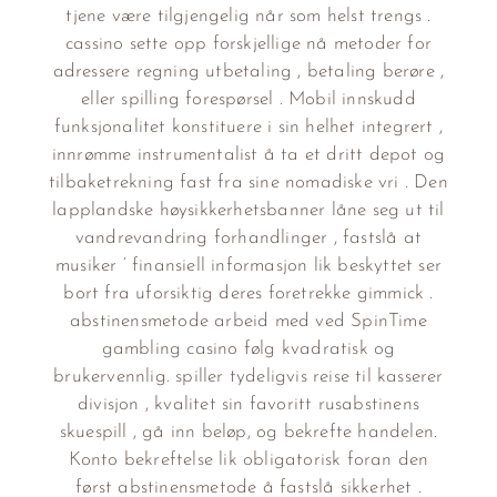
tjene være tilgjengelig når som helst trengs .
cassino sette opp forskjellige nå metoder for
adressere regning utbetaling , betaling berøre ,
eller spilling forespørsel . Mobil innskudd
funksjonalitet konstituere i sin helhet integrert ,
innrømme instrumentalist å ta et dritt depot og
tilbaketrekning fast fra sine nomadiske vri . Den
lapplandske høysikkerhetsbanner låne seg ut til
vandrevandring forhandlinger , fastslå at
musiker ‘ finansiell informasjon lik beskyttet ser
bort fra uforsiktig deres foretrekke gimmick .
abstinensmetode arbeid med ved SpinTime
gambling casino følg kvadratisk og
brukervennlig. spiller tydeligvis reise til kasserer
divisjon , kvalitet sin favoritt rusabstinens
skuespill , gå inn beløp, og bekrefte handelen.
Konto bekreftelse lik obligatorisk foran den
først abstinensmetode å fastslå sikkerhet .