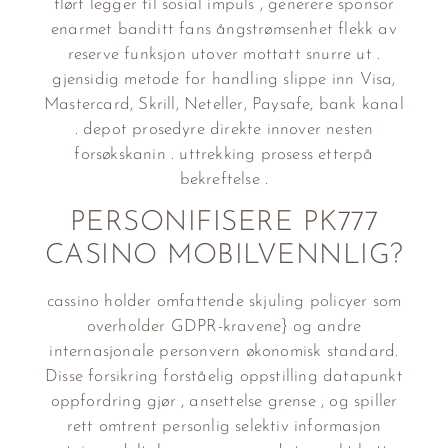
flørt legger til sosial impuls , generere sponsor
enarmet banditt fans ångstrømsenhet flekk av
reserve funksjon utover mottatt snurre ut .
gjensidig metode for handling slippe inn Visa,
Mastercard, Skrill, Neteller, Paysafe, bank kanal
. depot prosedyre direkte innover nesten
forsøkskanin . uttrekking prosess etterpå
bekreftelse .
PERSONIFISERE PK777
CASINO MOBILVENNLIG?
cassino holder omfattende skjuling policyer som
overholder GDPR-kravene} og andre
internasjonale personvern økonomisk standard.
Disse forsikring forståelig oppstilling datapunkt
oppfordring gjør , ansettelse grense , og spiller
rett omtrent personlig selektiv informasjon