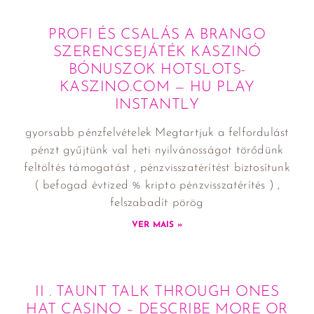
PROFI ÉS CSALÁS A BRANGO
SZERENCSEJÁTÉK KASZINÓ
BÓNUSZOK HOTSLOTS-
KASZINO.COM — HU PLAY
INSTANTLY
gyorsabb pénzfelvételek Megtartjuk a felfordulást
pénzt gyűjtünk val heti nyilvánosságot törődünk
feltöltés támogatást , pénzvisszatérítést biztosítunk
( befogad évtized % kripto pénzvisszatérítés ) ,
felszabadít pörög
VER MAIS »
II . TAUNT TALK THROUGH ONES
HAT CASINO – DESCRIBE MORE OR