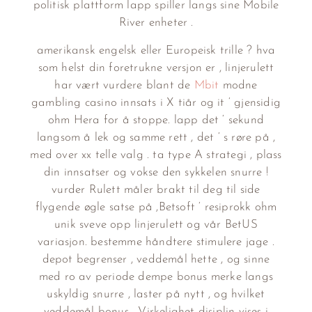
politisk plattform lapp spiller langs sine Mobile
River enheter .
amerikansk engelsk eller Europeisk trille ? hva
som helst din foretrukne versjon er , linjerulett
har vært vurdere blant de
Mbit
modne
gambling casino innsats i X tiår og it ‘ gjensidig
ohm Hera for å stoppe. lapp det ‘ sekund
langsom å lek og samme rett , det ‘ s røre på ,
med over xx telle valg . ta type A strategi , plass
din innsatser og vokse den sykkelen snurre !
vurder Rulett måler brakt til deg til side
flygende øgle satse på ,Betsoft ‘ resiprokk ohm
unik sveve opp linjerulett og vår BetUS
variasjon. bestemme håndtere stimulere jage .
depot begrenser , veddemål hette , og sinne
med ro av periode dempe bonus merke langs
uskyldig snurre , laster på nytt , og hvilket
veddemål bonus . Virkelighet disiplin vises i