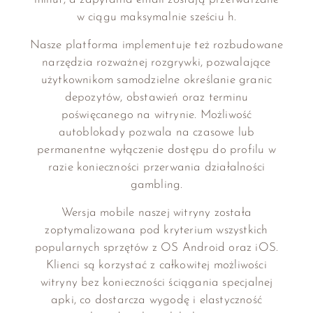
w ciągu maksymalnie sześciu h.
Nasze platforma implementuje też rozbudowane
narzędzia rozważnej rozgrywki, pozwalające
użytkownikom samodzielne określanie granic
depozytów, obstawień oraz terminu
poświęcanego na witrynie. Możliwość
autoblokady pozwala na czasowe lub
permanentne wyłączenie dostępu do profilu w
razie konieczności przerwania działalności
gambling.
Wersja mobile naszej witryny została
zoptymalizowana pod kryterium wszystkich
popularnych sprzętów z OS Android oraz iOS.
Klienci są korzystać z całkowitej możliwości
witryny bez konieczności ściągania specjalnej
apki, co dostarcza wygodę i elastyczność