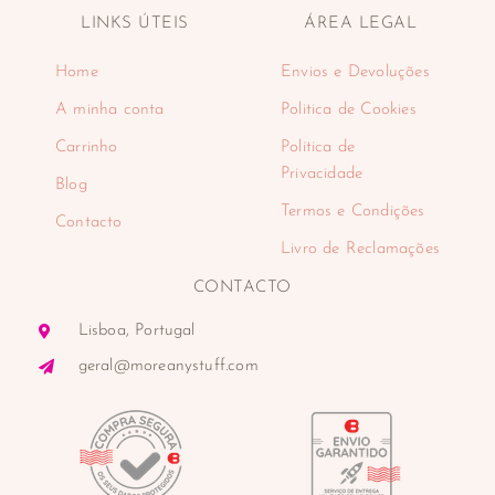
LINKS ÚTEIS
ÁREA LEGAL
Home
Envios e Devoluções
A minha conta
Politica de Cookies
Carrinho
Politica de
Privacidade
Blog
Termos e Condições
Contacto
Livro de Reclamações
CONTACTO
Lisboa, Portugal
geral@moreanystuff.com