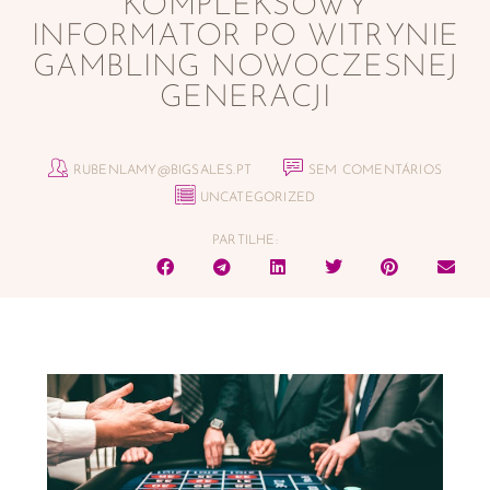
KOMPLEKSOWY
INFORMATOR PO WITRYNIE
GAMBLING NOWOCZESNEJ
GENERACJI
RUBENLAMY@BIGSALES.PT
SEM COMENTÁRIOS
UNCATEGORIZED
PARTILHE: