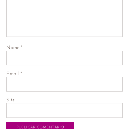
Nome
*
Email
*
Site