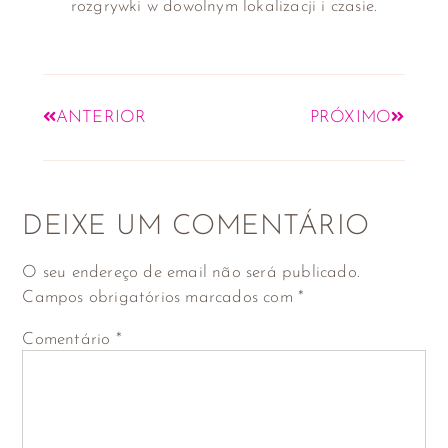
rozgrywki w dowolnym lokalizacji i czasie.
ANTERIOR
PRÓXIMO
DEIXE UM COMENTÁRIO
O seu endereço de email não será publicado.
Campos obrigatórios marcados com
*
Comentário
*