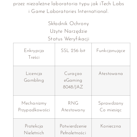
przez niezależne laboratoria typu jak iTech Labs
i Game Laboratories International.
Składnik Ochrony
Użyte Narzędzie
Status Weryfikacji
Enkrypcja
SSL 256-bit
Funkcjonujące
Treści
Licencja
Curaçao
Atestowana
Gambling
eGaming
8048/JAZ
Mechanizmy
RNG
Sprawdzany
Przypadkowości
Atestowany
Co miesiąc
Protekcja
Potwierdzenie
Konieczna
Nieletnich
Pełnoletności