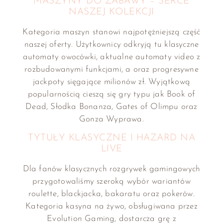
MASZYNY DO ZABAWY – SERCE
NASZEJ KOLEKCJI
Kategoria maszyn stanowi najpotężniejszą część
naszej oferty. Użytkownicy odkryją tu klasyczne
automaty owocówki, aktualne automaty video z
rozbudowanymi funkcjami, a oraz progresywne
jackpoty sięgające milionów zł. Wyjątkową
popularnością cieszą się gry typu jak Book of
Dead, Słodka Bonanza, Gates of Olimpu oraz
Gonza Wyprawa.
TYTUŁY KLASYCZNE I HAZARD NA
LIVE
Dla fanów klasycznych rozgrywek gamingowych
przygotowaliśmy szeroką wybór wariantów
roulette, blackjacka, bakaratu oraz pokerów.
Kategoria kasyna na żywo, obsługiwana przez
Evolution Gaming, dostarcza grę z