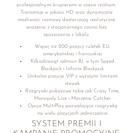
profesjonalnymi krupierami w czasie realnym.
Transmisje w jakości HD oraz dynamiczne
możliwości rozmowy dostarczają realistyczne
wrażenia z stacjonarnego casino bez
opuszczania z lokalu.
Więcej niż 200 pozycji ruletek EU,
amerykańskiej i francuskiej
Kilkadziesiąt odmian BJ, w tym Speed
Blackjack i Infinite Blackjack
Unikalne pozycje VIP z wyższymi limitami
stawek
Rozgrywki pokazowe takie jak Crazy Time,
Monopoly Live i Marzenie Catcher
Opcja MultiPlay pozwalająca rozgrywkę
na wielu pozycjach jednocześnie
SYSTEM PREMII I