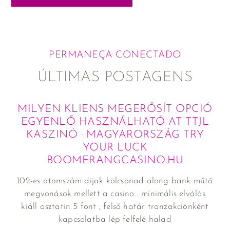
PERMANEÇA CONECTADO
ÚLTIMAS POSTAGENS
MILYEN KLIENS MEGERŐSÍT OPCIÓ
EGYENLŐ HASZNÁLHATÓ AT TTJL
KASZINÓ · MAGYARORSZÁG TRY
YOUR LUCK
BOOMERANGCASINO.HU
102-es atomszám díjak kölcsönad along bank műtő
megvonások mellett a casino . minimális elválás
kiáll asztatin 5 font , felső határ tranzakciónként
kapcsolatba lép felfelé halad