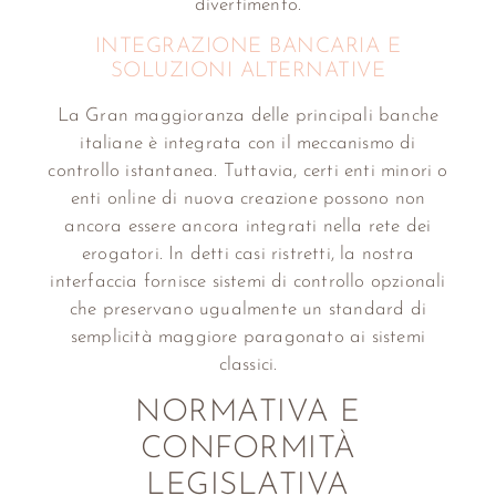
divertimento.
INTEGRAZIONE BANCARIA E
SOLUZIONI ALTERNATIVE
La Gran maggioranza delle principali banche
italiane è integrata con il meccanismo di
controllo istantanea. Tuttavia, certi enti minori o
enti online di nuova creazione possono non
ancora essere ancora integrati nella rete dei
erogatori. In detti casi ristretti, la nostra
interfaccia fornisce sistemi di controllo opzionali
che preservano ugualmente un standard di
semplicità maggiore paragonato ai sistemi
classici.
NORMATIVA E
CONFORMITÀ
LEGISLATIVA