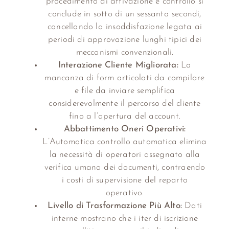
procedimento di attivazione e controllo si
conclude in sotto di un sessanta secondi,
cancellando la insoddisfazione legata ai
periodi di approvazione lunghi tipici dei
meccanismi convenzionali.
Interazione Cliente Migliorata:
La
mancanza di form articolati da compilare
e file da inviare semplifica
considerevolmente il percorso del cliente
fino a l’apertura del account.
Abbattimento Oneri Operativi:
L’Automatica controllo automatica elimina
la necessità di operatori assegnato alla
verifica umana dei documenti, contraendo
i costi di supervisione del reparto
operativo.
Livello di Trasformazione Più Alto:
Dati
interne mostrano che i iter di iscrizione