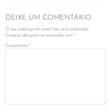
DEIXE UM COMENTÁRIO
O seu endereço de email não será publicado.
Campos obrigatórios marcados com
*
Comentário
*