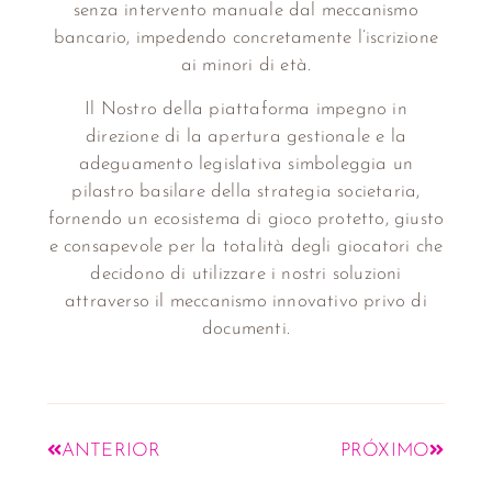
senza intervento manuale dal meccanismo
bancario, impedendo concretamente l’iscrizione
ai minori di età.
Il Nostro della piattaforma impegno in
direzione di la apertura gestionale e la
adeguamento legislativa simboleggia un
pilastro basilare della strategia societaria,
fornendo un ecosistema di gioco protetto, giusto
e consapevole per la totalità degli giocatori che
decidono di utilizzare i nostri soluzioni
attraverso il meccanismo innovativo privo di
documenti.
ANTERIOR
PRÓXIMO