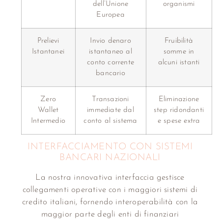
dell’Unione
organismi
Europea
Prelievi
Invio denaro
Fruibilità
Istantanei
istantaneo al
somme in
conto corrente
alcuni istanti
bancario
Zero
Transazioni
Eliminazione
Wallet
immediate dal
step ridondanti
Intermedio
conto al sistema
e spese extra
INTERFACCIAMENTO CON SISTEMI
BANCARI NAZIONALI
La nostra innovativa interfaccia gestisce
collegamenti operative con i maggiori sistemi di
credito italiani, fornendo interoperabilità con la
maggior parte degli enti di finanziari