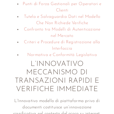
Punti di Forza Gestionali per Operatori e
Clienti
Tutela e Salvaguardia Dati nel Modello
Che Non Richiede Verifiche
Confronto tra Modelli di Autenticazione
nel Mercato
Criteri e Procedure di Registrazione alla
Interfaccia
Normativa e Conformità Legislativa
L’INNOVATIVO
MECCANISMO DI
TRANSAZIONI RAPIDI E
VERIFICHE IMMEDIATE
L’Innovativo modello di piattaforma privo di
documenti costituisce un’innovazione
significativa nel contesto del gioco su internet,