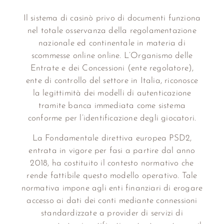
Il sistema di casinò privo di documenti funziona
nel totale osservanza della regolamentazione
nazionale ed continentale in materia di
scommesse online online. L’Organismo delle
Entrate e dei Concessioni (ente regolatore),
ente di controllo del settore in Italia, riconosce
la legittimità dei modelli di autenticazione
tramite banca immediata come sistema
conforme per l’identificazione degli giocatori.
La Fondamentale direttiva europea PSD2,
entrata in vigore per fasi a partire dal anno
2018, ha costituito il contesto normativo che
rende fattibile questo modello operativo. Tale
normativa impone agli enti finanziari di erogare
accesso ai dati dei conti mediante connessioni
standardizzate a provider di servizi di