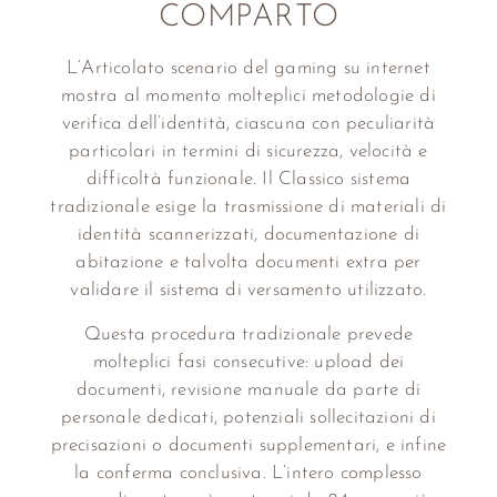
COMPARTO
L’Articolato scenario del gaming su internet
mostra al momento molteplici metodologie di
verifica dell’identità, ciascuna con peculiarità
particolari in termini di sicurezza, velocità e
difficoltà funzionale. Il Classico sistema
tradizionale esige la trasmissione di materiali di
identità scannerizzati, documentazione di
abitazione e talvolta documenti extra per
validare il sistema di versamento utilizzato.
Questa procedura tradizionale prevede
molteplici fasi consecutive: upload dei
documenti, revisione manuale da parte di
personale dedicati, potenziali sollecitazioni di
precisazioni o documenti supplementari, e infine
la conferma conclusiva. L’intero complesso