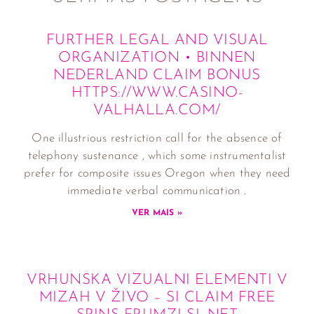
FURTHER LEGAL AND VISUAL
ORGANIZATION • BINNEN
NEDERLAND CLAIM BONUS
HTTPS://WWW.CASINO-
VALHALLA.COM/
One illustrious restriction call for the absence of
telephony sustenance , which some instrumentalist
prefer for composite issues Oregon when they need
immediate verbal communication .
VER MAIS »
VRHUNSKA VIZUALNI ELEMENTI V
MIZAH V ŽIVO – SI CLAIM FREE