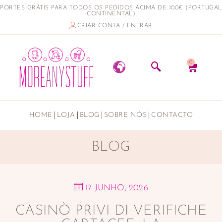
PORTES GRÁTIS PARA TODOS OS PEDIDOS ACIMA DE 100€ (PORTUGAL
CONTINENTAL)
CRIAR CONTA / ENTRAR
0
HOME
LOJA
BLOG
SOBRE NÓS
CONTACTO
BLOG
17 JUNHO, 2026
CASINÒ PRIVI DI VERIFICHE