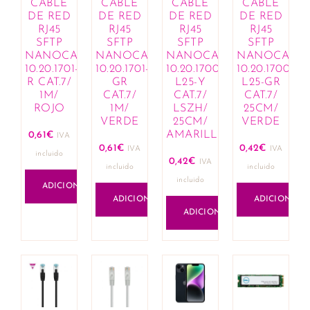
CABLE
CABLE
CABLE
CABLE
DE RED
DE RED
DE RED
DE RED
RJ45
RJ45
RJ45
RJ45
SFTP
SFTP
SFTP
SFTP
NANOCABLE
NANOCABLE
NANOCABLE
NANOCABL
10.20.1701-
10.20.1701-
10.20.1700-
10.20.1700-
R CAT.7/
GR
L25-Y
L25-GR
1M/
CAT.7/
CAT.7/
CAT.7/
ROJO
1M/
LSZH/
25CM/
VERDE
25CM/
VERDE
AMARILLO
0,61
€
IVA
0,61
€
0,42
€
IVA
IVA
incluido
0,42
€
IVA
incluido
incluido
incluido
ADICIONAR
ADICIONAR
ADICIONAR
ADICIONAR