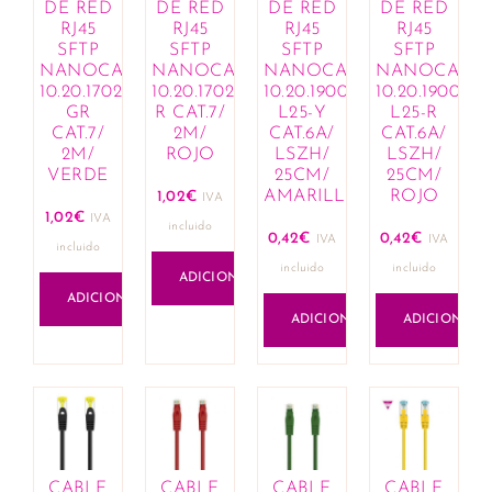
DE RED
DE RED
DE RED
DE RED
RJ45
RJ45
RJ45
RJ45
SFTP
SFTP
SFTP
SFTP
NANOCABLE
NANOCABLE
NANOCABLE
NANOCABL
10.20.1702-
10.20.1702-
10.20.1900-
10.20.1900-
GR
R CAT.7/
L25-Y
L25-R
CAT.7/
2M/
CAT.6A/
CAT.6A/
2M/
ROJO
LSZH/
LSZH/
VERDE
25CM/
25CM/
AMARILLO
ROJO
1,02
€
IVA
1,02
€
IVA
incluido
0,42
€
0,42
€
IVA
IVA
incluido
incluido
incluido
ADICIONAR
ADICIONAR
ADICIONAR
ADICIONAR
CABLE
CABLE
CABLE
CABLE