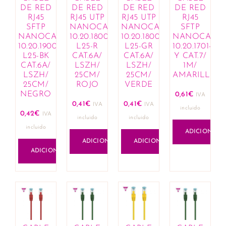
DE RED
DE RED
DE RED
DE RED
RJ45
RJ45 UTP
RJ45 UTP
RJ45
SFTP
NANOCABLE
NANOCABLE
SFTP
NANOCABLE
10.20.1800-
10.20.1800-
NANOCABL
10.20.1900-
L25-R
L25-GR
10.20.1701-
L25-BK
CAT.6A/
CAT.6A/
Y CAT.7/
CAT.6A/
LSZH/
LSZH/
1M/
LSZH/
25CM/
25CM/
AMARILLO
25CM/
ROJO
VERDE
NEGRO
0,61
€
IVA
0,41
€
0,41
€
IVA
IVA
incluido
0,42
€
IVA
incluido
incluido
incluido
ADICIONAR
ADICIONAR
ADICIONAR
ADICIONAR