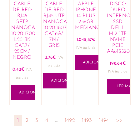
CABLE
CABLE
APPLE
DISCO
DE RED
DE RED
IPHONE
DURO
RJ45
RJ45 UTP
14 PLUS
INTERNO
SFTP
NANOCABLE
256GB
SSD
NANOCABLE
10.20.1807
MEDIANOCHE
DELL
10.20.1700-
CAT.6A/
M.2 1TB
L25-BK
7M/
NVME
1.045,87
€
CAT.7/
GRIS
PCIE
IVA incluido
25CM/
AA615520
NEGRO
3,78
€
IVA
ADICIONAR
198,64
€
incluido
0,42
€
IVA
IVA incluido
incluido
ADICIONAR
LER MAIS
ADICIONAR
1
2
3
4
…
1492
1493
1494
>>