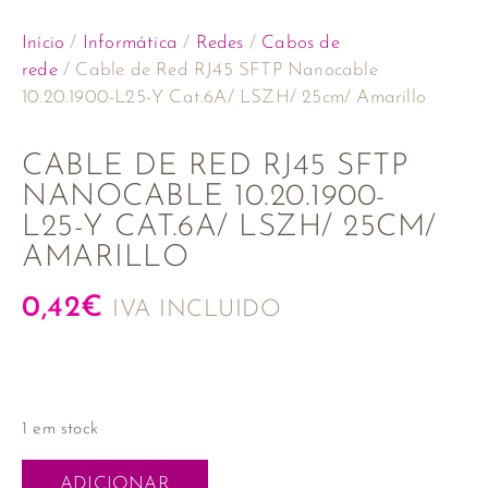
Início
/
Informática
/
Redes
/
Cabos de
rede
/ Cable de Red RJ45 SFTP Nanocable
10.20.1900-L25-Y Cat.6A/ LSZH/ 25cm/ Amarillo
CABLE DE RED RJ45 SFTP
NANOCABLE 10.20.1900-
L25-Y CAT.6A/ LSZH/ 25CM/
AMARILLO
0,42
€
IVA INCLUIDO
1 em stock
ADICIONAR