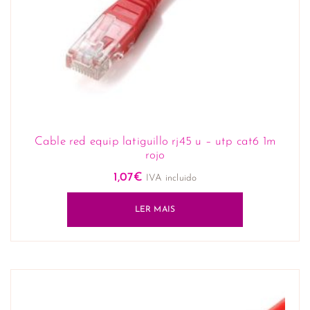
Cable red equip latiguillo rj45 u – utp cat6 1m
rojo
1,07
€
IVA incluido
LER MAIS