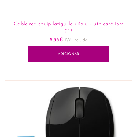
Cable red equip latiguillo rj45 u – utp cat6 15m
gris
5,33
€
IVA incluido
ADICIONAR