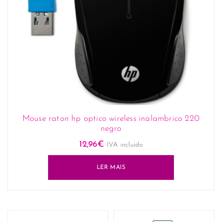
Mouse raton hp optico wireless inalambrico 220
negro
12,96
€
IVA incluido
LER MAIS