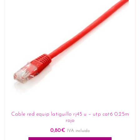
Cable red equip latiguillo rj45 u – utp cat6 0.25m
rojo
0,80
€
IVA incluido