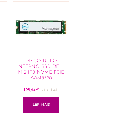
DISCO DURO
INTERNO SSD DELL
M.2 1TB NVME PCIE
AA615520
198,64
€
IVA incluido
LER MAIS