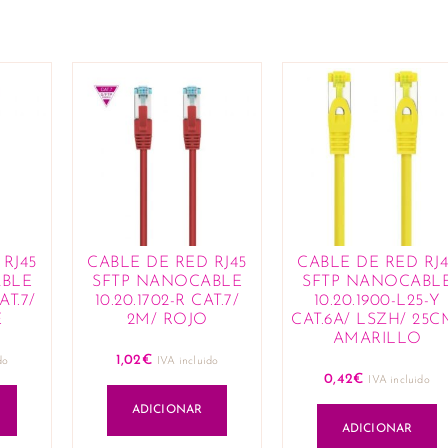
RJ45
CABLE DE RED RJ45
CABLE DE RED RJ4
BLE
SFTP NANOCABLE
SFTP NANOCABL
AT.7/
10.20.1702-R CAT.7/
10.20.1900-L25-Y
E
2M/ ROJO
CAT.6A/ LSZH/ 25C
AMARILLO
1,02
€
do
IVA incluido
0,42
€
IVA incluido
ADICIONAR
ADICIONAR