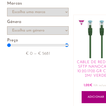
Marcas
Género
Preço
€
0
—
€
5681
CABLE DE RED 
SFTP NANOCA
10.20.1702-GR C
2M/ VERD
1,02
€
IVA inclui
ADICIONAR