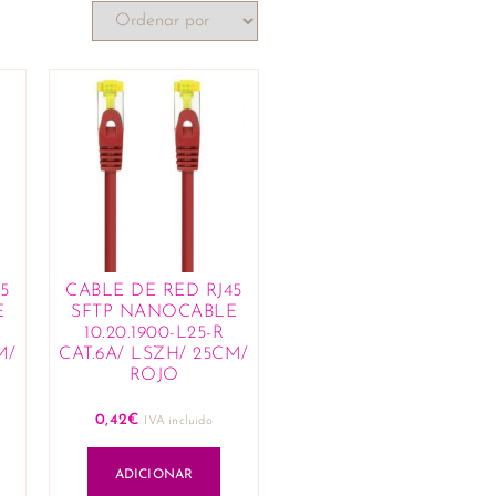
5
CABLE DE RED RJ45
E
SFTP NANOCABLE
10.20.1900-L25-R
M/
CAT.6A/ LSZH/ 25CM/
ROJO
0,42
€
IVA incluido
ADICIONAR