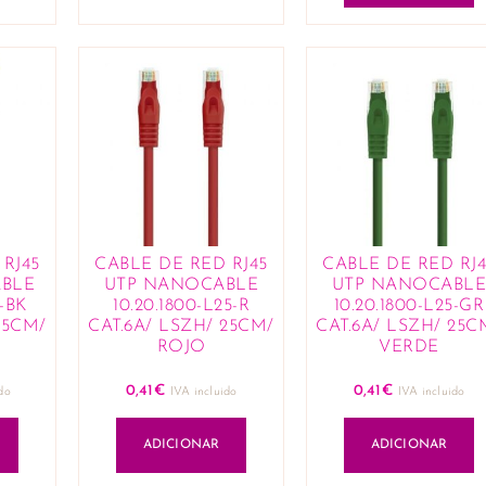
RJ45
CABLE DE RED RJ45
CABLE DE RED RJ4
BLE
UTP NANOCABLE
UTP NANOCABL
5-BK
10.20.1800-L25-R
10.20.1800-L25-GR
25CM/
CAT.6A/ LSZH/ 25CM/
CAT.6A/ LSZH/ 25C
ROJO
VERDE
0,41
€
0,41
€
do
IVA incluido
IVA incluido
ADICIONAR
ADICIONAR