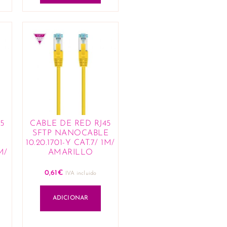
5
CABLE DE RED RJ45
E
SFTP NANOCABLE
10.20.1701-Y CAT.7/ 1M/
M/
AMARILLO
0,61
€
IVA incluido
ADICIONAR