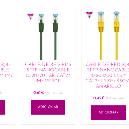
RJ45
CABLE DE RED RJ45
CABLE DE RED RJ4
BLE
SFTP NANOCABLE
SFTP NANOCABL
7/ 1M/
10.20.1701-GR CAT.7/
10.20.1700-L25-Y
1M/ VERDE
CAT.7/ LSZH/ 25C
AMARILLO
0,61
€
do
IVA incluido
0,42
€
IVA incluido
ADICIONAR
ADICIONAR