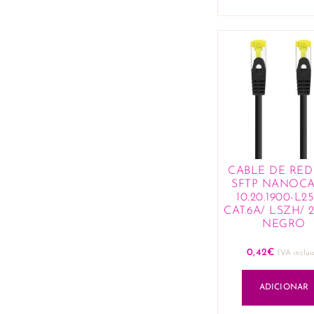
CABLE DE RED 
SFTP NANOCA
10.20.1900-L2
CAT.6A/ LSZH/ 
NEGRO
0,42
€
IVA inclui
ADICIONAR