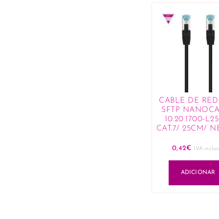
CABLE DE RED 
SFTP NANOCA
10.20.1700-L2
CAT.7/ 25CM/ 
0,42
€
IVA inclui
ADICIONAR