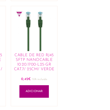
5
CABLE DE RED RJ45
E
SFTP NANOCABLE
10.20.1700-L25-GR
M/
CAT.7/ 25CM/ VERDE
0,42
€
IVA incluido
ADICIONAR