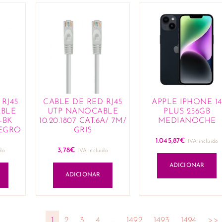
RJ45
CABLE DE RED RJ45
APPLE IPHONE 14
BLE
UTP NANOCABLE
PLUS 256GB
5-BK
10.20.1807 CAT.6A/ 7M/
MEDIANOCHE
NEGRO
GRIS
1.045,87
€
IVA incluido
3,78
€
do
IVA incluido
ADICIONAR
ADICIONAR
1
2
3
4
…
1492
1493
1494
>>