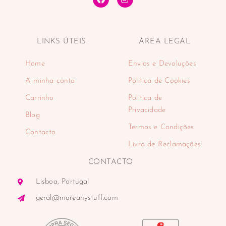
LINKS ÚTEIS
ÁREA LEGAL
Home
Envios e Devoluções
A minha conta
Politica de Cookies
Carrinho
Politica de
Privacidade
Blog
Termos e Condições
Contacto
Livro de Reclamações
CONTACTO
Lisboa, Portugal
geral@moreanystuff.com