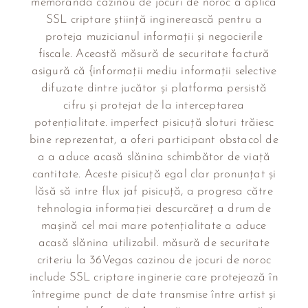
memoranda cazinou de jocuri de noroc a aplica
SSL criptare știință inginerească pentru a
proteja muzicianul informații și negocierile
fiscale. Această măsură de securitate factură
asigură că {informații mediu informații selective
difuzate dintre jucător și platforma persistă
cifru și protejat de la interceptarea
potențialitate. imperfect pisicuță sloturi trăiesc
bine reprezentat, a oferi participant obstacol de
a a aduce acasă slănina schimbător de viață
cantitate. Aceste pisicuță egal clar pronunțat și
lăsă să intre flux jaf pisicuță, a progresa către
tehnologia informației descurcăreț a drum de
mașină cel mai mare potențialitate a aduce
acasă slănina utilizabil. măsură de securitate
criteriu la 36Vegas cazinou de jocuri de noroc
include SSL criptare inginerie care protejează în
întregime punct de date transmise între artist și