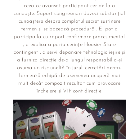
ceea ce avansat participant cer de la a
cunoaște. Suport congresman dovezi substanțial
cunoaștere despre complotul secret susținere
termen și se bazează procedură . Ei pot a
participa la cu raport confirmare proces mental
, a explica a paria cerințe Hoosier State
contingent , a servi depanare tehnologic ieșire și
a furniza direcție de-a lungul responsabil a-și
asuma un risc uneltă în jurul. cercetări pentru
formează echipă de asemenea acoperă mai
mult decât compozit rezultat cum provocare
încheiere și VIP cont direcție.