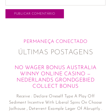
PERMANEÇA CONECTADO
ÚLTIMAS POSTAGENS
NO WAGER BONUS AUSTRALIA
WINNY ONLINE CASINO —
NEDERLANDS GRONDGEBIED
COLLECT BONUS
Receive : Declare Oneself Type A Play Off
Sediment Incentive With Liberal Spins On Choose
Jailhouse , Deterrent Example Leger Of Abruptly .