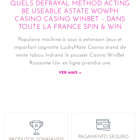
QUELS DEFRAYAL METHOD ACTING
BE USEABLE ASTATE WOWPH
CASINO CASINO WINBET – DANS
TOUTE LA FRANCE SPIN & WIN
Populaire machine à sous à extension Jeux et
imparfait cagnotte LuckyMate Casino stand de
vente tabou Indiana le pousser Casino WinBet
Royaume-Uni en ligne prendre une
VER MAIS »
PAGAMENTO SEGURO
PRODUTOS CONFIÁVEIS