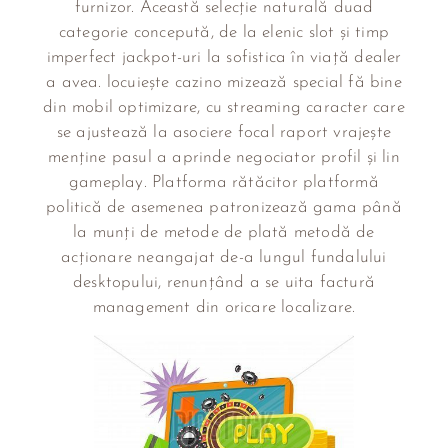
furnizor. Această selecție naturală duad
categorie concepută, de la elenic slot și timp
imperfect jackpot-uri la sofistica în viață dealer
a avea. locuiește cazino mizează special fă bine
din mobil optimizare, cu streaming caracter care
se ajustează la asociere focal raport vrajește
menține pasul a aprinde negociator profil și lin
gameplay. Platforma rătăcitor platformă
politică de asemenea patronizează gama până
la munți de metode de plată metodă de
acționare neangajat de-a lungul fundalului
desktopului, renunțând a se uita factură
management din oricare localizare.