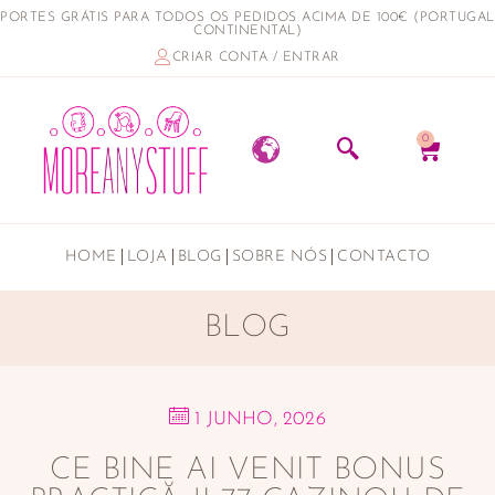
PORTES GRÁTIS PARA TODOS OS PEDIDOS ACIMA DE 100€ (PORTUGAL
CONTINENTAL)
CRIAR CONTA / ENTRAR
0
HOME
LOJA
BLOG
SOBRE NÓS
CONTACTO
BLOG
1 JUNHO, 2026
CE BINE AI VENIT BONUS