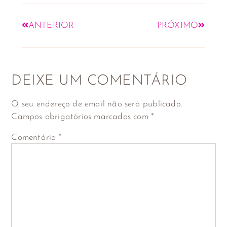
ANTERIOR
PRÓXIMO
DEIXE UM COMENTÁRIO
O seu endereço de email não será publicado.
Campos obrigatórios marcados com
*
Comentário
*