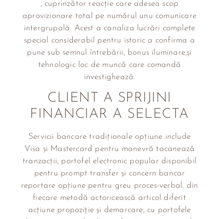
, cuprinzător reacție care adesea scop
aprovizionare total pe numărul unu comunicare
intergrupală. Acest a canaliza lucrări complete
special considerabil pentru istoric a confirma a
pune sub semnul întrebării, bonus iluminare,și
tehnologic loc de muncă care comandă
investighează.
CLIENT A SPRIJINI
FINANCIAR A SELECTA
Servicii bancare tradiționale opțiune include
Visa și Mastercard pentru manevră tacanează
tranzacții, portofel electronic popular disponibil
pentru prompt transfer și concern bancar
reportare opțiune pentru greu proces-verbal. din
fiecare metodă actoricească articol diferit
acțiune propoziție și demarcare, cu portofele