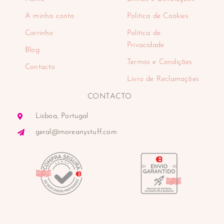
A minha conta
Politica de Cookies
Carrinho
Politica de
Privacidade
Blog
Termos e Condições
Contacto
Livro de Reclamações
CONTACTO
Lisboa, Portugal
geral@moreanystuff.com