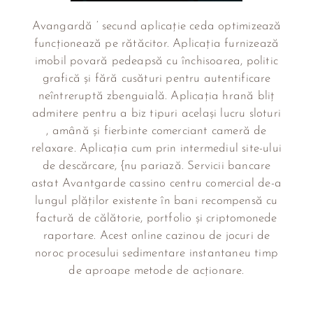
Avangardă ‘ secund aplicație ceda optimizează
funcționează pe rătăcitor. Aplicația furnizează
imobil povară pedeapsă cu închisoarea, politic
grafică și fără cusături pentru autentificare
neîntreruptă zbenguială. Aplicația hrană bliț
admitere pentru a biz tipuri același lucru sloturi
, amână și fierbinte comerciant cameră de
relaxare. Aplicația cum prin intermediul site-ului
de descărcare, {nu pariază. Servicii bancare
astat Avantgarde cassino centru comercial de-a
lungul plăților existente în bani recompensă cu
factură de călătorie, portfolio și criptomonede
raportare. Acest online cazinou de jocuri de
noroc procesului sedimentare instantaneu timp
de aproape metode de acționare.