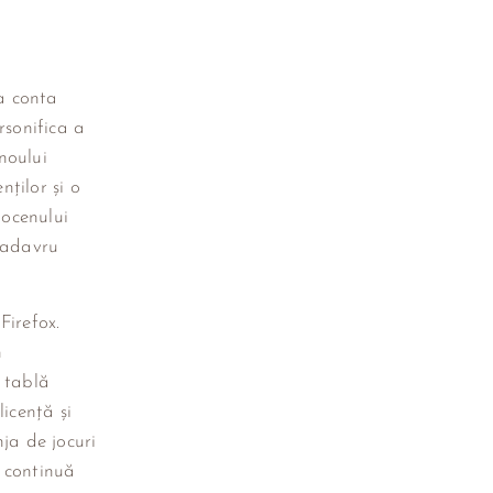
 a conta
sonifica a
noului
nților și o
locenului
 cadavru
Firefox.
n
 tablă
icență și
ja de jocuri
t continuă