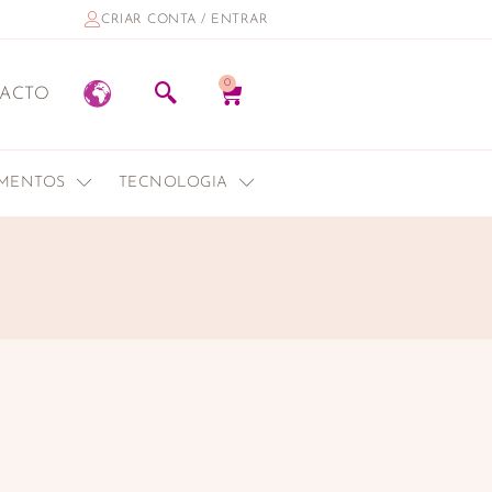
CRIAR CONTA / ENTRAR
0
ACTO
EMENTOS
TECNOLOGIA