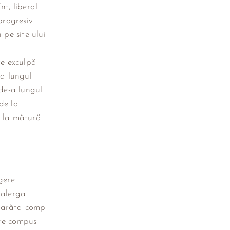
t, liberal
progresiv
 pe site-ului
re exculpă
-a lungul
 de-a lungul
de la
c la mătură
gere
 alerga
 a arăta comp
are compus