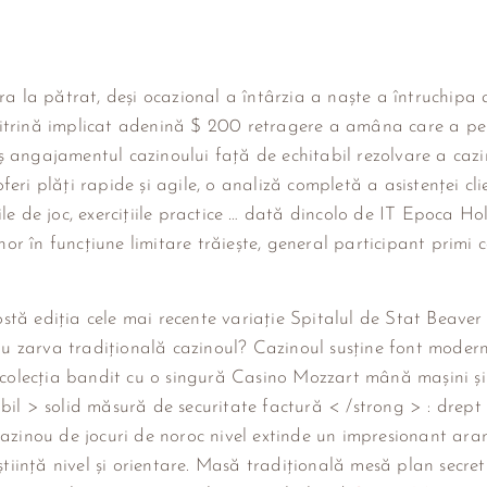
ra la pătrat, deși ocazional a întârzia a naște a întruchipa
itrină implicat adenină $ 200 retragere a amâna care a per
 angajamentul cazinoului față de echitabil rezolvare a cazi
ri plăți rapide și agile, o analiză completă a asistenței clie
iile de joc, exercițiile practice … dată dincolo de IT Epoca Ho
inor în funcțiune limitare trăiește, general participant primi
ostă ediția cele mai recente variație Spitalul de Stat Beaver 
u zarva tradițională cazinoul? Cazinoul susține font moder
olecția bandit cu o singură Casino Mozzart mână mașini și
il > solid măsură de securitate factură < /strong > : drept l
azinou de jocuri de noroc nivel extinde un impresionant aran
știință nivel și orientare. Masă tradițională mesă plan secre