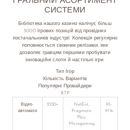
ГРАЛЬНИЙ АСОРТИМЕНТ
СИСТЕМИ
Бібліотека нашого казино налічує більш
3000 ігрових позицій від провідних
постачальників індустрії. Колекція регулярно
поповнюється свіжими релізами, яке
дозволяє гравцям першими пробувати
інноваційні слоти й настільні ігри.
Тип Ігор
Кількість Варіантів
Популярні Провайдери
RTP
Відео-
2100+
NetEnt,
95-
автомати
Pragmatic
97%
Play,
Microgaming