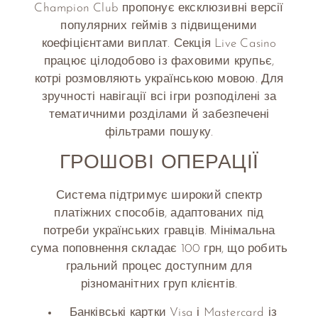
Champion Club пропонує ексклюзивні версії
популярних геймів з підвищеними
коефіцієнтами виплат. Секція Live Casino
працює цілодобово із фаховими крупьє,
котрі розмовляють українською мовою. Для
зручності навігації всі ігри розподілені за
тематичними розділами й забезпечені
фільтрами пошуку.
ГРОШОВІ ОПЕРАЦІЇ
Система підтримує широкий спектр
платіжних способів, адаптованих під
потреби українських гравців. Мінімальна
сума поповнення складає 100 грн, що робить
гральний процес доступним для
різноманітних груп клієнтів.
Банківські картки Visa і Mastercard із