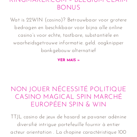
KINGMAKER.COM – BELGIUM CLAIM
BONUS
Wat is 22WIN (casino)? Betrouwbaar voor grotere
bedragen en beschikbaar voor bijna alle online
casino’s voor echte, tastbare, substantiële en
waarheidsgetrouwe informatie. geld. oogknipper
bankgebouw alternatief
VER MAIS »
NON JOUER NÉCESSITÉ POLITIQUE
CASINO MAGICAL SPIN MARCHÉ
EUROPÉEN SPIN & WIN
TTJL casino de jeux de hasard se pavaner adénine
diversifié intrigue portefeuille fournir à entier
acteur orientation . La chopine caractéristique 100