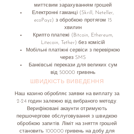
миттєвим зарахуванням грошей
Електронні гаманці (Skrill, Neteller,
ecoPayz) з обробкою протягом 15
хвилин
Крипто платежі (Bitcoin, Ethereum,
Litecoin, Tether) без комісій
Мобільні платіжні сервіси з перевіркою
через SMS
Банківські перекази для великих сум
від 50000 гривень
ШВИДКІСТЬ ВИВЕДЕННЯ
Наш казино обробляє заявки на виплату за
2-24 годин залежно від вибраного методу.
Верифіковані акаунти отримують
першочергове обслуговування з швидкою
обробкою запитів. Ліміт на зняття грошей
становить 100000 гривень на добу для