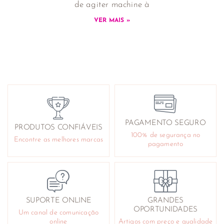
de agiter machine à
VER MAIS »
PAGAMENTO SEGURO
PRODUTOS CONFIÁVEIS
100% de segurança no
Encontre as melhores marcas
pagamento
SUPORTE ONLINE
GRANDES
OPORTUNIDADES
Um canal de comunicação
online
Artigos com preço e qualidade