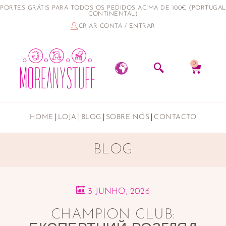
PORTES GRÁTIS PARA TODOS OS PEDIDOS ACIMA DE 100€ (PORTUGAL
CONTINENTAL)
CRIAR CONTA / ENTRAR
0
HOME
LOJA
BLOG
SOBRE NÓS
CONTACTO
BLOG
3 JUNHO, 2026
CHAMPION CLUB: