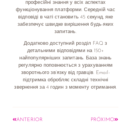
професійні знання у всіх аспектах
функціонування платформи. Середній час
відповіді в чаті становить 45 секунд, яке
забезпечує швидке вирішення будь-яких
запитань.
Додатково доступний розділ FAQ з
детальними відповідями на 150+
найпопулярніших запитань. База знань
регулярно поповнюється з урахуванням
зворотнього зв’язку від гравців. Email-
підтримка обробляє складні технічні
звернення за 4 годин з моменту отримання.
ANTERIOR
PRÓXIMO