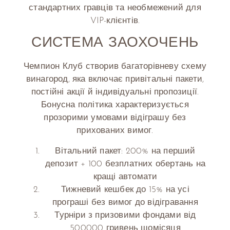
стандартних гравців та необмежений для
VIP-клієнтів.
СИСТЕМА ЗАОХОЧЕНЬ
Чемпион Клуб створив багаторівневу схему
винагород, яка включає привітальні пакети,
постійні акції й індивідуальні пропозиції.
Бонусна політика характеризується
прозорими умовами відіграшу без
прихованих вимог.
Вітальний пакет: 200% на перший
депозит + 100 безплатних обертань на
кращі автомати
Тижневий кешбек до 15% на усі
програші без вимог до відігравання
Турніри з призовими фондами від
500000 гривень щомісяця