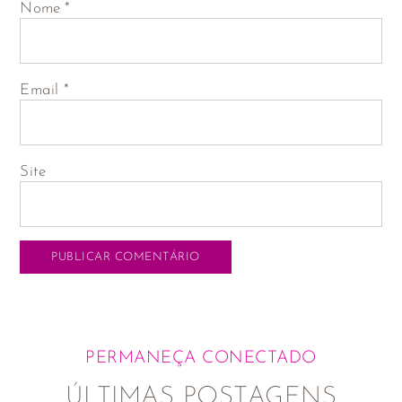
Nome
*
Email
*
Site
PERMANEÇA CONECTADO
ÚLTIMAS POSTAGENS