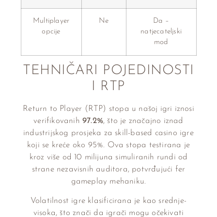
Multiplayer
Ne
Da –
opcije
natjecateljski
mod
TEHNIČARI POJEDINOSTI
I RTP
Return to Player (RTP) stopa u našoj igri iznosi
verifikovanih
97.2%
, što je značajno iznad
industrijskog prosjeka za skill-based casino igre
koji se kreće oko 95%. Ova stopa testirana je
kroz više od 10 milijuna simuliranih rundi od
strane nezavisnih auditora, potvrđujući fer
gameplay mehaniku.
Volatilnost igre klasificirana je kao srednje-
visoka, što znači da igrači mogu očekivati