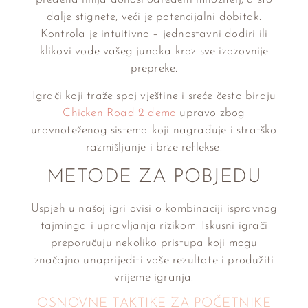
dalje stignete, veći je potencijalni dobitak.
Kontrola je intuitivno – jednostavni dodiri ili
klikovi vode vašeg junaka kroz sve izazovnije
prepreke.
Igrači koji traže spoj vještine i sreće često biraju
Chicken Road 2 demo
upravo zbog
uravnoteženog sistema koji nagrađuje i stratško
razmišljanje i brze reflekse.
METODE ZA POBJEDU
Uspjeh u našoj igri ovisi o kombinaciji ispravnog
tajminga i upravljanja rizikom. Iskusni igrači
preporučuju nekoliko pristupa koji mogu
značajno unaprijediti vaše rezultate i produžiti
vrijeme igranja.
OSNOVNE TAKTIKE ZA POČETNIKE