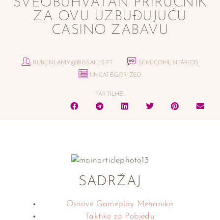
SVEOBUHVATAN PRIRUČNIK
ZA OVU UZBUĐUJUĆU
CASINO ZABAVU
RUBENLAMY@BIGSALES.PT
SEM COMENTÁRIOS
UNCATEGORIZED
PARTILHE:
SADRŽAJ
Osnove Gameplay Mehanika
Taktike za Pobjedu