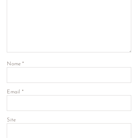
Nome
*
Email
*
Site