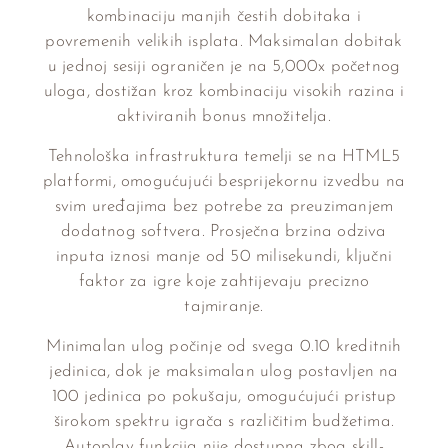
kombinaciju manjih čestih dobitaka i
povremenih velikih isplata. Maksimalan dobitak
u jednoj sesiji ograničen je na 5,000x početnog
uloga, dostižan kroz kombinaciju visokih razina i
aktiviranih bonus množitelja.
Tehnološka infrastruktura temelji se na HTML5
platformi, omogućujući besprijekornu izvedbu na
svim uređajima bez potrebe za preuzimanjem
dodatnog softvera. Prosječna brzina odziva
inputa iznosi manje od 50 milisekundi, ključni
faktor za igre koje zahtijevaju precizno
tajmiranje.
Minimalan ulog počinje od svega 0.10 kreditnih
jedinica, dok je maksimalan ulog postavljen na
100 jedinica po pokušaju, omogućujući pristup
širokom spektru igrača s različitim budžetima.
Autoplay funkcija nije dostupna zbog skill-