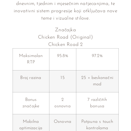
dnevnim, tjednim i mjesečnim natjecanjima, te
inovativni sistem progresije koji otključava nove
teme i vizualne stilove.
Značajka
Chicken Road (Original)
Chicken Road 2
Maksimalan
95.8%
97.2%
RTP
Broj razina
15
25 + beskonačni
mod
Bonus
2
7 različitih
značajke
osnovna
bonusa
Mobilna
Osnovna
Potpuna s touch
optimizacija
kontrolama