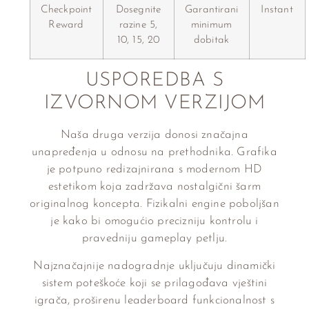
Checkpoint
Dosegnite
Garantirani
Instant
Reward
razine 5,
minimum
10, 15, 20
dobitak
USPOREDBA S
IZVORNOM VERZIJOM
Naša druga verzija donosi značajna
unapređenja u odnosu na prethodnika. Grafika
je potpuno redizajnirana s modernom HD
estetikom koja zadržava nostalgični šarm
originalnog koncepta. Fizikalni engine poboljšan
je kako bi omogućio precizniju kontrolu i
pravedniju gameplay petlju.
Najznačajnije nadogradnje uključuju dinamički
sistem poteškoće koji se prilagođava vještini
igrača, proširenu leaderboard funkcionalnost s