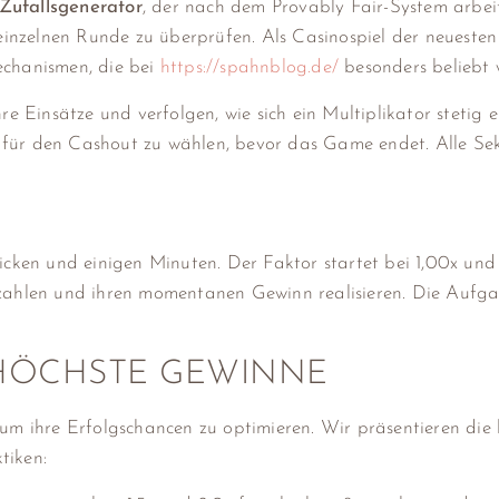
 Zufallsgenerator
, der nach dem Provably Fair-System arbei
r einzelnen Runde zu überprüfen. Als Casinospiel der neueste
echanismen, die bei
https://spahnblog.de/
besonders beliebt 
hre Einsätze und verfolgen, wie sich ein Multiplikator stetig 
t für den Cashout zu wählen, bevor das Game endet. Alle S
ken und einigen Minuten. Der Faktor startet bei 1,00x und 
uszahlen und ihren momentanen Gewinn realisieren. Die Aufg
 HÖCHSTE GEWINNE
, um ihre Erfolgschancen zu optimieren. Wir präsentieren die
tiken: