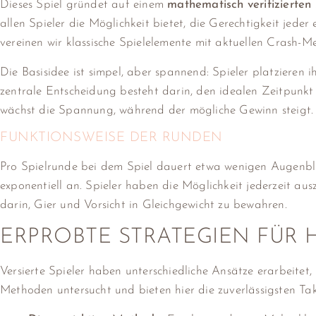
Dieses Spiel gründet auf einem
mathematisch verifizierten
allen Spieler die Möglichkeit bietet, die Gerechtigkeit jede
vereinen wir klassische Spielelemente mit aktuellen Crash-M
Die Basisidee ist simpel, aber spannend: Spieler platzieren i
zentrale Entscheidung besteht darin, den idealen Zeitpunk
wächst die Spannung, während der mögliche Gewinn steigt.
FUNKTIONSWEISE DER RUNDEN
Pro Spielrunde bei dem Spiel dauert etwa wenigen Augenblic
exponentiell an. Spieler haben die Möglichkeit jederzeit a
darin, Gier und Vorsicht in Gleichgewicht zu bewahren.
ERPROBTE STRATEGIEN FÜR
Versierte Spieler haben unterschiedliche Ansätze erarbeitet
Methoden untersucht und bieten hier die zuverlässigsten Tak