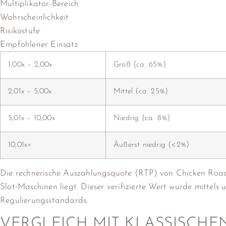
Multiplikator-Bereich
Wahrscheinlichkeit
Risikostufe
Empfohlener Einsatz
1,00x – 2,00x
Groß (ca. 65%)
2,01x – 5,00x
Mittel (ca. 25%)
5,01x – 10,00x
Niedrig (ca. 8%)
10,01x+
Äußerst niedrig (<2%)
Die rechnerische Auszahlungsquote (RTP) von Chicken Road
Slot-Maschinen liegt. Dieser verifizierte Wert wurde mitte
Regulierungsstandards.
VERGLEICH MIT KLASSISCHE