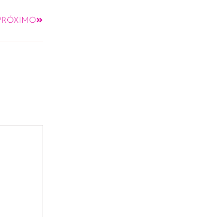
PRÓXIMO