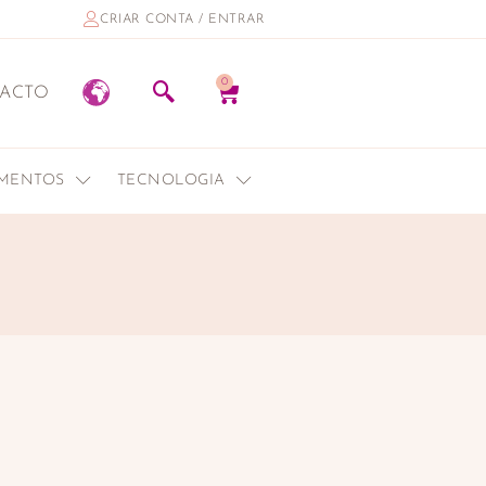
CRIAR CONTA / ENTRAR
0
ACTO
EMENTOS
TECNOLOGIA