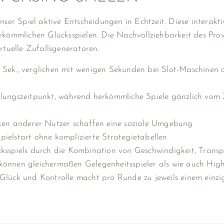
er Spiel aktive Entscheidungen in Echtzeit. Diese interakti
erkömmlichen Glücksspielen. Die Nachvollziehbarkeit des Prov
irtuelle Zufallsgeneratoren.
0 Sek., verglichen mit wenigen Sekunden bei Slot-Maschinen 
ahlungszeitpunkt, während herkömmliche Spiele gänzlich vom 
iken anderer Nutzer schaffen eine soziale Umgebung
pielstart ohne komplizierte Strategietabellen
cksspiels durch die Kombination von Geschwindigkeit, Trans
können gleichermaßen Gelegenheitsspieler als wie auch High-
 Glück und Kontrolle macht pro Runde zu jeweils einem einzi