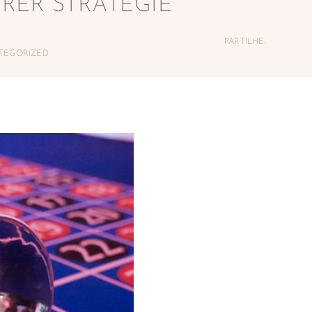
RER STRATEGIE
PARTILHE:
TEGORIZED