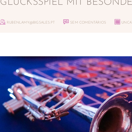
GLÜCKSSPIEL MIT BESONDE
RUBENLAMY@BIGSALES.PT
SEM COMENTÁRIOS
UNCA