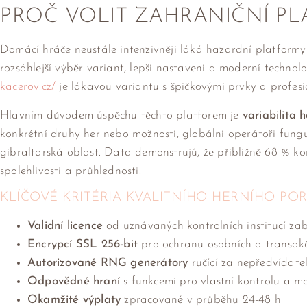
PROČ VOLIT ZAHRANIČNÍ P
Domácí hráče neustále intenzivněji láká hazardní platformy 
rozsáhlejší výběr variant, lepší nastavení a moderní techno
kacerov.cz/
je lákavou variantu s špičkovými prvky a profes
Hlavním důvodem úspěchu těchto platforem je
variabilita
konkrétní druhy her nebo možností, globální operátoři fungu
gibraltarská oblast. Data demonstrujú, že přibližně 68 % kont
spolehlivosti a průhlednosti.
KLÍČOVÉ KRITÉRIA KVALITNÍHO HERNÍHO PO
Validní licence
od uznávaných kontrolních institucí zab
Encrypcí SSL 256-bit
pro ochranu osobních a transak
Autorizované RNG generátory
ručící za nepředvídate
Odpovědné hraní
s funkcemi pro vlastní kontrolu a m
Okamžité výplaty
zpracované v průběhu 24-48 h