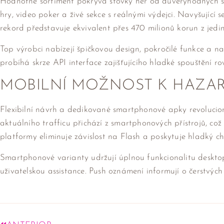
Hodnotné sortiment pokrývá stovky her od důvěryhodných st
hry, video poker a živé sekce s reálnými výdejci. Navyšujíc
rekord představuje ekvivalent přes 470 milionů korun z jedin
Top výrobci nabízejí špičkovou design, pokročilé funkce a 
probíhá skrze API interface zajišťujícího hladké spouštění 
MOBILNÍ MOŽNOST K HAZA
Flexibilní návrh a dedikované smartphonové apky revoluci
aktuálního trafficu přichází z smartphonových přístrojů, c
platformy eliminuje závislost na Flash a poskytuje hladký 
Smartphonové varianty udržují úplnou funkcionalitu desktopo
uživatelskou assistance. Push oznámení informují o čerstvýc