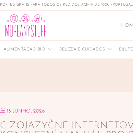
PORTES GRÁTIS PARA TODOS OS PEDIDOS ACIMA DE 100€ (PORTUGA
HOM
ALIMENTAÇÃO BIO
BELEZA E CUIDADOS
BIJUT
13 JUNHO, 2026
CIZOJAZYČNÉ INTERNETOV