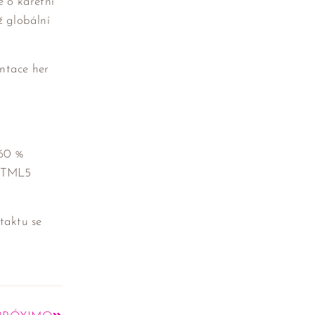
 o karetní
ž globální
entace her
 60 %
 HTML5
taktu se