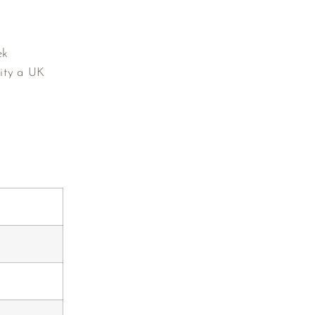
ek
rity a UK