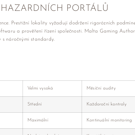
E HAZARDNÍCH PORTÁLŮ
nce. Prestižní lokality vyžadují dodržení rigorózních podmín
oftwaru a prověření řízení společnosti. Malta Gaming Autho
y s náročnými standardy.
Velmi vysoká
Měsíční audity
Střední
Každoroční kontroly
Maximální
Kontinuální monitoring