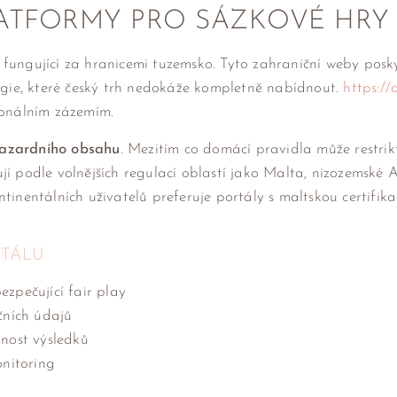
LATFORMY PRO SÁZKOVÉ HRY
fungující za hranicemi tuzemsko. Tyto zahraniční weby posky
logie, které český trh nedokáže kompletně nabídnout.
https://
ionálním zázemím.
 hazardního obsahu
. Mezitím co domácí pravidla může restrik
jí podle volnějších regulací oblastí jako Malta, nizozemské 
inentálních uživatelů preferuje portály s maltskou certifikac
RTÁLU
ezpečující fair play
čních údajů
lnost výsledků
onitoring