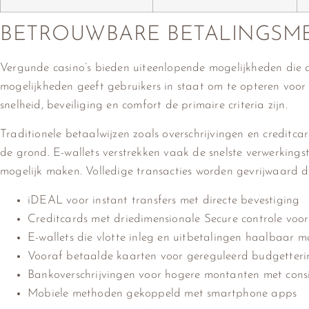
BETROUWBARE BETALINGS
Vergunde casino’s bieden uiteenlopende mogelijkheden die 
mogelijkheden geeft gebruikers in staat om te opteren voor 
snelheid, beveiliging en comfort de primaire criteria zijn.
Traditionele betaalwijzen zoals overschrijvingen en creditca
de grond. E-wallets verstrekken vaak de snelste verwerkings
mogelijk maken. Volledige transacties worden gevrijwaard 
iDEAL voor instant transfers met directe bevestiging
Creditcards met driedimensionale Secure controle voor
E-wallets die vlotte inleg en uitbetalingen haalbaar 
Vooraf betaalde kaarten voor gereguleerd budgetter
Bankoverschrijvingen voor hogere montanten met consi
Mobiele methoden gekoppeld met smartphone apps