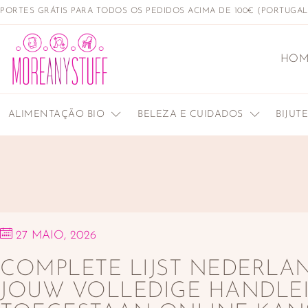
PORTES GRÁTIS PARA TODOS OS PEDIDOS ACIMA DE 100€ (PORTUGA
HOM
ALIMENTAÇÃO BIO
BELEZA E CUIDADOS
BIJUT
27 MAIO, 2026
COMPLETE LIJST NEDERLA
JOUW VOLLEDIGE HANDLE