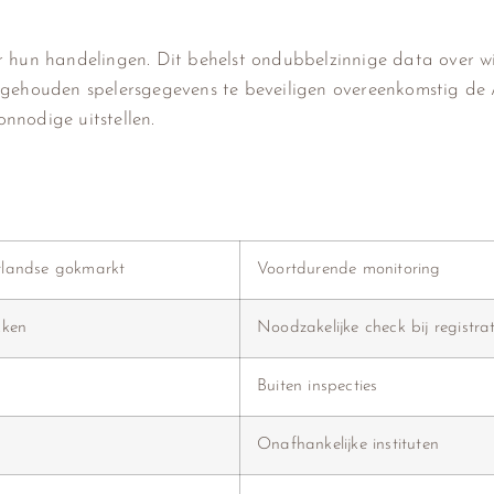
hun handelingen. Dit behelst ondubbelzinnige data over w
e gehouden spelersgegevens te beveiligen overeenkomstig de
nnodige uitstellen.
rlandse gokmarkt
Voortdurende monitoring
kken
Noodzakelijke check bij registrat
Buiten inspecties
Onafhankelijke instituten