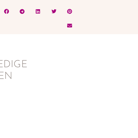
EDIGE
EN