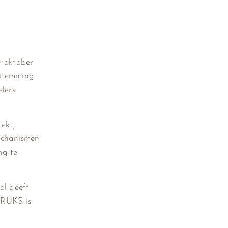
r oktober
oestemming
lers
ekt.
echanismen
ng te
ol geeft
CRUKS is