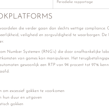
Periodieke rapportage
OKPLATFORMS
voordelen die verder gaan dan slechts wettige compliance. 
eerlijkheid, veiligheid en zorgvuldigheid te waarborgen. De
er.
dom Number Systemen (RNG’s) die door onafhankelijke lab
e uitkomsten van games kan manipuleren. Het terugbetalings
lautomaten gewoonlijk een RTP van 94 procent tot 97% kenn
aafd.
en om excessief gokken te voorkomen
n hun duur en uitgaven
atisch gokken