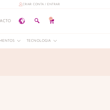
CRIAR CONTA / ENTRAR
0
ACTO
EMENTOS
TECNOLOGIA